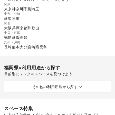
関東
東京
神奈川
千葉
埼玉
中部・北陸
愛知
三重
関西
大阪
兵庫
京都
和歌山
中国・四国
徳島
愛媛
高知
九州・沖縄
長崎
熊本
大分
宮崎
鹿児島
福岡県
×利用用途から探す
目的別にレンタルスペースを見つけよう
ポップアップストア
食品販売
販促イベント
展示会・個展
キッチンカー・移動販売
その他の利用用途から探す
スペース特集
いろいろなテーマでレンタルスペースをピックアップ！