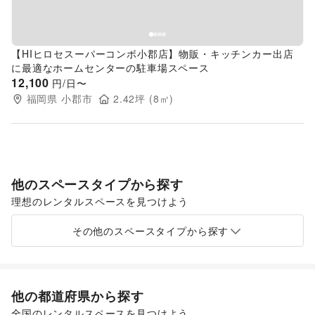
【HIヒロセスーパーコンボ小郡店】物販・キッチンカー出店
に最適なホームセンターの駐車場スペース
12,100
円/日〜
福岡県
小郡市
2.42
坪 (
8
㎡)
他のスペースタイプから探す
理想のレンタルスペースを見つけよう
ショッピングモール
スーパーマーケット
ギャラリー・貸し画廊
路面店舗
その他のスペースタイプから探す
他の都道府県から探す
全国のレンタルスペースを見つけよう