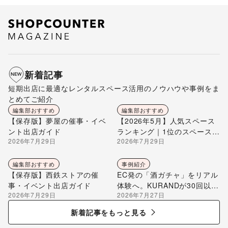
新着記事
短期出店に最適なレンタルスペース活用のノウハウや事例をま
とめてご紹介
編集部おすすめ
編集部おすすめ
【保存版】夢屋の催事・イベ
【2026年5月】人気スペース
ント出店ガイド
ランキング｜1位のスペースを
2026年7月29日
2026年7月29日
編集部が解説
編集部おすすめ
事例紹介
【保存版】西鉄ストアの催
EC発の「酒ガチャ」をリアル
事・イベント出店ガイド
体験へ。KURANDが30回以上
2026年7月29日
2026年7月27日
のポップアップ出店で届け
る“新しいお酒との出会い”
新着記事をもっと見る