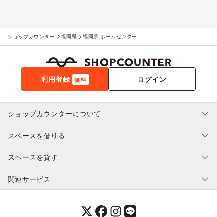
ショップカウンター
福岡県
福岡県 ホームセンター
利用登録
ログイン
無料
ショップカウンターについて
スペースを借りる
利用規約・ガイドライン
プライバシーポリシー
スペースを貸す
特定商取引法に基づく表示
スペースを借りたい人へ
ヘルプ・お問い合わせ
はじめてガイド
関連サービス
補償プログラム
ユーザー利用規約
スペースを貸したい方へ
提携パートナー
オーナー利用規約
提携パートナー
SHOPCOUNTER MAGAZINE