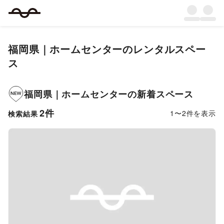
福岡県
｜
ホームセンター
のレンタルスペー
ス
福岡県
｜
ホームセンター
の新着スペース
2
件
1
〜
2
件を表示
検索結果
Previous slide
Next s