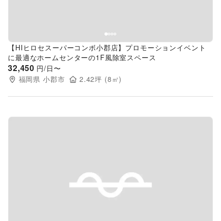
【HIヒロセスーパーコンボ小郡店】プロモーションイベント
に最適なホームセンターの1F風除室スペース
32,450
円/日〜
福岡県
小郡市
2.42
坪 (
8
㎡)
Previous slide
Next s