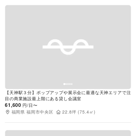
Previous slide
Next s
【天神駅３分】ポップアップや展示会に最適な天神エリアで注
目の商業施設最上階にある貸し会議室
61,600
円/日〜
福岡県
福岡市中央区
22.8
坪 (
75.4
㎡)