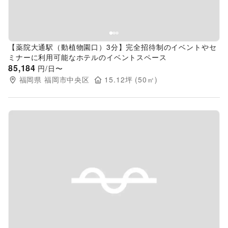
【薬院大通駅（動植物園口）3分】完全招待制のイベントやセ
ミナーに利用可能なホテルのイベントスペース
85,184
円/日〜
福岡県
福岡市中央区
15.12
坪 (
50
㎡)
Previous slide
Next s