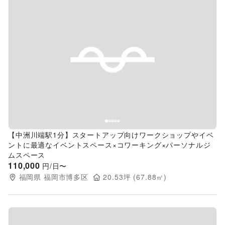
Previous slide
Next s
【中洲川端駅1分】スタートアップ向けワークショップやイベ
ントに最適なイベントスペース×コワーキング×パーソナルジ
ムスペース
110,000
円/日〜
福岡県
福岡市博多区
20.53
坪 (
67.88
㎡)