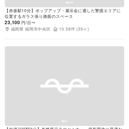
【赤坂駅10分】ポップアップ・展示会に適した警固エリアに
位置するガラス張り路面のスペース
23,100
円/日〜
福岡県
福岡市中央区
10.58
坪 (
35
㎡)
Previous slide
Next s