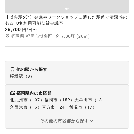
【博多駅5分】会議やワークショップに適した駅近で清潔感の
ある10名利用可能な貸会議室
29,700
円/日〜
福岡県
福岡市博多区
7.86
坪 (
26
㎡)
他の駅から探す
桜坂駅
（
6
）
福岡県
内の市区郡
北九州市
（
107
）
福岡市
（
152
）
大牟田市
（
18
）
久留米市
（
16
）
直方市
（
24
）
飯塚市
（
17
）
その他の市区郡から探す