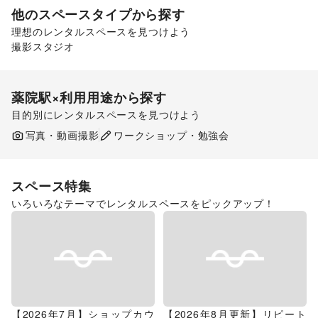
他のスペースタイプから探す
理想のレンタルスペースを見つけよう
撮影スタジオ
ギャラリー・貸し画廊
薬院駅
×利用用途から探す
目的別にレンタルスペースを見つけよう
ポップアップストア
食品販売
販促イベント
写真・動画撮影
ワークショップ・勉強会
展示会・個展
スペース特集
いろいろなテーマでレンタルスペースをピックアップ！
【2026年7月】ショップカウ
【2026年8月更新】リピート