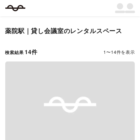
薬院駅｜貸し会議室のレンタルスペース
14
件
1
〜
14
件を表示
検索結果
Previous slide
Next s