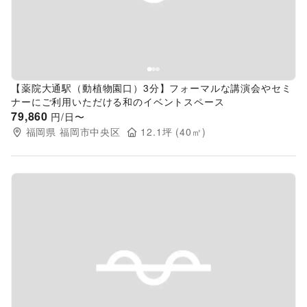
【薬院大通駅（動植物園口）3分】フォーマルな講演会やセミ
ナーにご利用いただける和のイベントスペース
79,860
円/日〜
福岡県
福岡市中央区
12.1
坪 (
40
㎡)
Previous slide
Next s