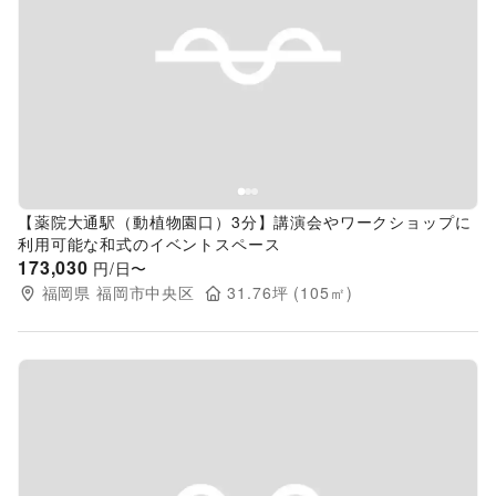
Previous slide
Next s
【薬院大通駅（動植物園口）3分】講演会やワークショップに
利用可能な和式のイベントスペース
173,030
円/日〜
福岡県
福岡市中央区
31.76
坪 (
105
㎡)