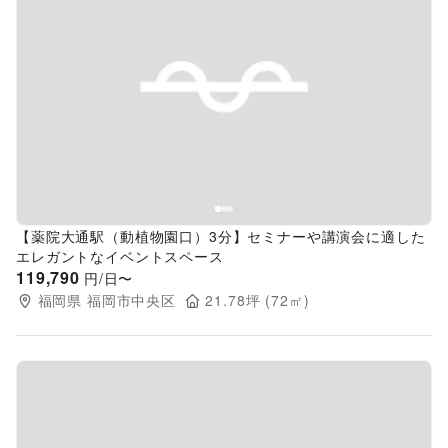
Previous slide
Next s
【薬院大通駅（動植物園口）3分】セミナーや講演会に適した
エレガントなイベントスペース
119,790
円/日〜
福岡県
福岡市中央区
21.78
坪 (
72
㎡)