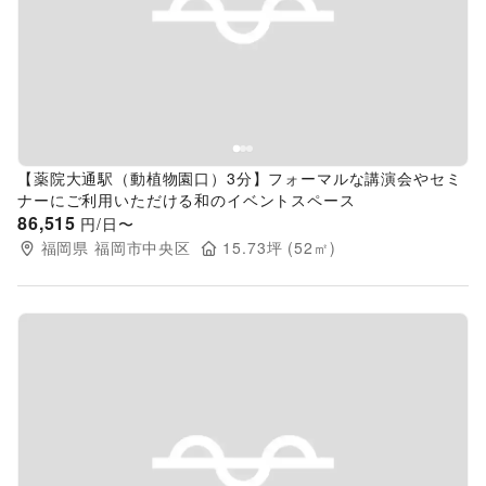
Previous slide
Next s
【薬院大通駅（動植物園口）3分】フォーマルな講演会やセミ
ナーにご利用いただける和のイベントスペース
86,515
円/日〜
福岡県
福岡市中央区
15.73
坪 (
52
㎡)
Previous slide
Next s