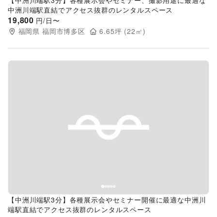
【中洲川端駅3分】各種展示会やセミナー、撮影用途に最適な
中洲川端駅直結でアクセス抜群のレンタルスペース
19,800
円/日〜
福岡県
福岡市博多区
6.65
坪 (
22
㎡)
Previous slide
Next s
【中洲川端駅3分】各種展示会やセミナー開催に最適な中洲川
端駅直結でアクセス抜群のレンタルスペース