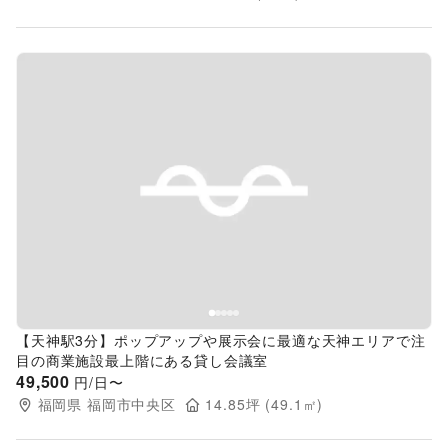
Previous slide
Next s
【天神駅3分】ポップアップや展示会に最適な天神エリアで注
目の商業施設最上階にある貸し会議室
49,500
円/日〜
福岡県
福岡市中央区
14.85
坪 (
49.1
㎡)