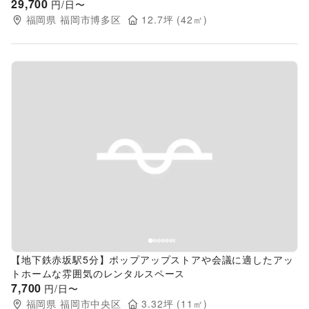
29,700
円/日〜
福岡県
福岡市博多区
12.7
坪 (
42
㎡)
Previous slide
Next s
【地下鉄赤坂駅5分】ポップアップストアや会議に適したアッ
トホームな雰囲気のレンタルスペース
7,700
円/日〜
福岡県
福岡市中央区
3.32
坪 (
11
㎡)