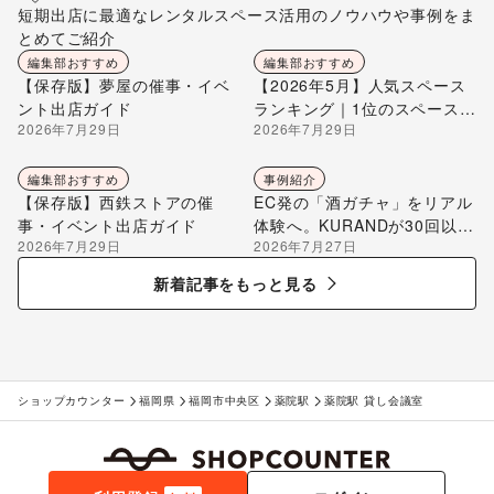
短期出店に最適なレンタルスペース活用のノウハウや事例をま
とめてご紹介
編集部おすすめ
編集部おすすめ
【保存版】夢屋の催事・イベ
【2026年5月】人気スペース
ント出店ガイド
ランキング｜1位のスペースを
2026年7月29日
2026年7月29日
編集部が解説
編集部おすすめ
事例紹介
【保存版】西鉄ストアの催
EC発の「酒ガチャ」をリアル
事・イベント出店ガイド
体験へ。KURANDが30回以上
2026年7月29日
2026年7月27日
のポップアップ出店で届け
る“新しいお酒との出会い”
新着記事をもっと見る
ショップカウンター
福岡県
福岡市中央区
薬院駅
薬院駅 貸し会議室