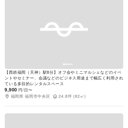
Previous slide
Next s
【西鉄福岡（天神）駅8分】オフ会やミニマルシェなどのイベ
ントやセミナー、会議などのビジネス用途まで幅広く利用され
ている多目的レンタルスペース
9,900
円/日〜
福岡県
福岡市中央区
24.8
坪 (
82
㎡)