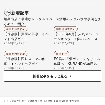
新着記事
短期出店に最適なレンタルスペース活用のノウハウや事例をま
とめてご紹介
編集部おすすめ
編集部おすすめ
【保存版】夢屋の催事・イベ
【2026年5月】人気スペース
ント出店ガイド
ランキング｜1位のスペースを
2026年7月29日
2026年7月29日
編集部が解説
編集部おすすめ
事例紹介
【保存版】西鉄ストアの催
EC発の「酒ガチャ」をリアル
事・イベント出店ガイド
体験へ。KURANDが30回以上
2026年7月29日
2026年7月27日
のポップアップ出店で届け
る“新しいお酒との出会い”
新着記事をもっと見る
ショップカウンター
福岡県
大川市向島
大川市向島 食品販売