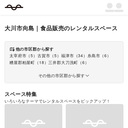
大川市向島
｜
食品販売
のレンタルスペース
他の市区郡から探す
太宰府市
（
5
）
古賀市
（
5
）
福津市
（
34
）
糸島市
（
6
）
糟屋郡粕屋町
（
18
）
三井郡大刀洗町
（
6
）
その他の市区郡から探す
スペース特集
いろいろなテーマでレンタルスペースをピックアップ！