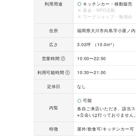
利用用途
キッチンカー・移動販売
募金・NPO活動
ワークショップ・勉強会
住所
福岡県大川市向島字小屋ノ内16
広さ
3.02坪 （10.0m²）
営業時間
10:00
〜
22:50
利用可能時間
10:30
〜
21:00
定休日
なし
可能
内覧
各自ご来店いただき、該当ス
※立会いは行っておりません
特徴
屋外
/
飲食可
/
キッチンカー可