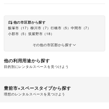
他の市区郡から探す
飯塚市
（
17
）
柳川市
（
7
）
行橋市
（
5
）
中間市
（
7
）
小郡市
（
5
）
筑紫野市
（
18
）
その他の市区郡から探す
他の利用用途から探す
目的別にレンタルスペースを見つけよう
ポップアップストア
販促イベント
キッチンカー・移動販売
豊前市
×スペースタイプから探す
理想のレンタルスペースを見つけよう
スーパーマーケット