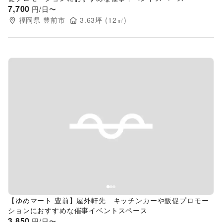
7,700
円/日〜
福岡県
豊前市
3.63
坪 (
12
㎡)
Previous slide
Next s
【ゆめマート 豊前】屋外軒先 キッチンカーや販促プロモー
ションにおすすめな催事イベントスペース
3,850
円/日〜