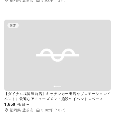
福岡県
豊前市
3.63
坪 (
12
㎡)
限定
Previous slide
Next s
【ダイナム福岡豊前店】キッチンカー出店やプロモーションイ
ベントに最適なアミューズメント施設のイベントスペース
1,650
円/日〜
福岡県
豊前市
3.02
坪 (
10
㎡)