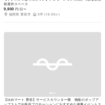
前屋外スペース
9,900
円/日〜
福岡県
豊前市
5
坪 (
16.53
㎡)
Previous slide
Next s
【ゆめマート 豊前】サービスカウンター横 物販のポップア
ップストアや販促プロモーションにおすすめな催事イベントス