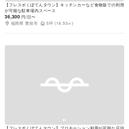
【フレスポくぼてんタウン】キッチンカーなど食物販での利用
が可能な駐車場内スペース
36,300
円/日〜
福岡県
豊前市
5
坪 (
16.53
㎡)
Previous slide
Next s
【フレスポくぼてんタウン】プロモーション利用が可能な店頭