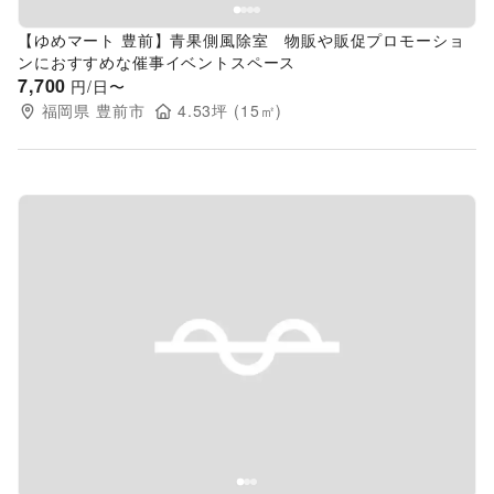
【ゆめマート 豊前】青果側風除室 物販や販促プロモーショ
ンにおすすめな催事イベントスペース
7,700
円/日〜
福岡県
豊前市
4.53
坪 (
15
㎡)
Previous slide
Next s