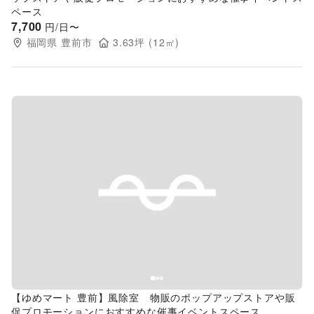
ペース
7,700
円/日〜
福岡県
豊前市
3.63
坪 (
12
㎡)
Previous slide
Next s
【ゆめマート 豊前】風除室 物販のポップアップストアや販
促プロモーションにおすすめな催事イベントスペース