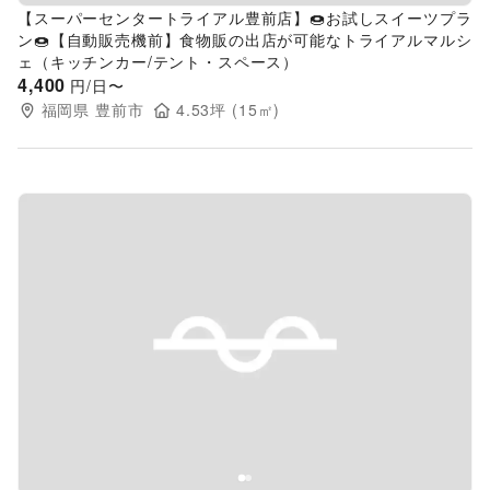
【スーパーセンタートライアル豊前店】🍩お試しスイーツプラ
ン🍩【自動販売機前】食物販の出店が可能なトライアルマルシ
ェ（キッチンカー/テント・スペース）
4,400
円/日〜
福岡県
豊前市
4.53
坪 (
15
㎡)
Previous slide
Next s