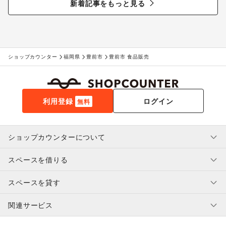
新着記事をもっと見る
ショップカウンター
福岡県
豊前市
豊前市 食品販売
利用登録
ログイン
無料
ショップカウンターについて
スペースを借りる
利用規約・ガイドライン
プライバシーポリシー
スペースを貸す
特定商取引法に基づく表示
スペースを借りたい人へ
ヘルプ・お問い合わせ
はじめてガイド
関連サービス
補償プログラム
ユーザー利用規約
スペースを貸したい方へ
提携パートナー
オーナー利用規約