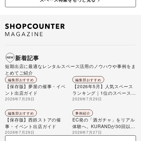
新着記事
短期出店に最適なレンタルスペース活用のノウハウや事例をま
とめてご紹介
編集部おすすめ
編集部おすすめ
【保存版】夢屋の催事・イベ
【2026年5月】人気スペース
ント出店ガイド
ランキング｜1位のスペースを
2026年7月29日
2026年7月29日
編集部が解説
編集部おすすめ
事例紹介
【保存版】西鉄ストアの催
EC発の「酒ガチャ」をリアル
事・イベント出店ガイド
体験へ。KURANDが30回以上
2026年7月29日
2026年7月27日
のポップアップ出店で届け
る“新しいお酒との出会い”