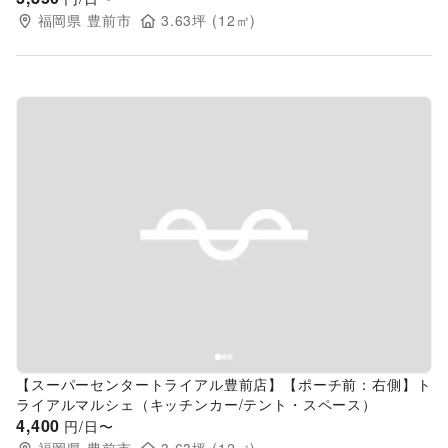
福岡県
豊前市
3.63
坪 (
12
㎡)
Previous slide
Next s
【スーパーセンタートライアル豊前店】【ポーチ前：右側】ト
ライアルマルシェ（キッチンカー/テント・スペース）
4,400
円/日〜