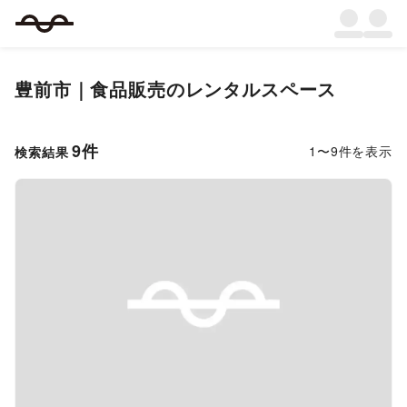
豊前市
｜
食品販売
のレンタルスペース
9
件
1
〜
9
件を表示
検索結果
Previous slide
Next s