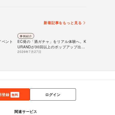
新着記事をもっと見る
事例紹介
イベント
EC発の「酒ガチャ」をリアル体験へ。K
URANDが30回以上のポップアップ出店
2026年7月27日
で届ける“新しいお酒との出会い”
ログイン
用登録
無料
関連サービス