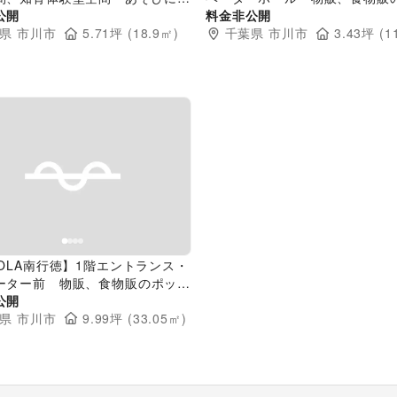
ク」前 物販、食物販のポップア
公開
アップストアや販促プロモーシ
料金非公開
トアや販促プロモーションに最適
県
市川市
5.71
坪 (
18.9
㎡)
適な催事イベントスペース
千葉県
市川市
3.43
坪 (
1
ミリー向け催事イベントスペース
evious slide
Next slide
COLA南行徳】1階エントランス・
ーター前 物販、食物販のポップ
ストアや販促プロモーションに最
公開
事イベントスペース
県
市川市
9.99
坪 (
33.05
㎡)