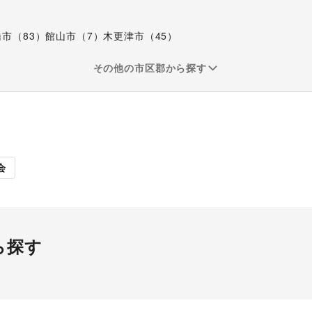
市（83）
館山市（7）
木更津市（45）
その他の市区郡から探す
販促イベント
展示会・個
会
ら探す
パーマーケット