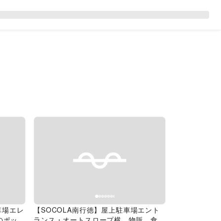
Next slide
Previous slide
Next slide
車場エレ
【SOCOLA南行徳】屋上駐車場エント
のポップ
ランス・オートスロープ横 物販、食物