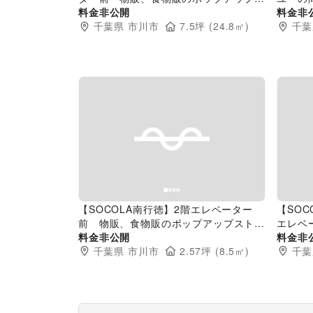
トアや販促プロモーションに最適な催事
料金非公開
くパー
料金非
イベントスペース
千葉県
市川市
7.5
坪 (
24.8
㎡)
ップス
千葉
なファ
Previous slide
Next slide
Pr
【SOCOLA南行徳】2階エレベーター
【SO
前 物販、食物販のポップアップストア
エレベ
や販促プロモーションに最適なファミリ
料金非公開
アップ
料金非
ー向け催事イベントスペース
千葉県
市川市
2.57
坪 (
8.5
㎡)
適な催
千葉