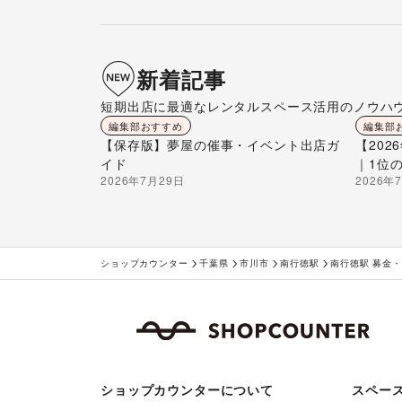
新着記事
短期出店に最適なレンタルスペース活用のノウハ
編集部おすすめ
編集部
【保存版】夢屋の催事・イベント出店ガ
【20
イド
｜1位
2026年7月29日
2026年
ショップカウンター
千葉県
市川市
南行徳駅
南行徳駅 募金・
ショップカウンターについて
スペー