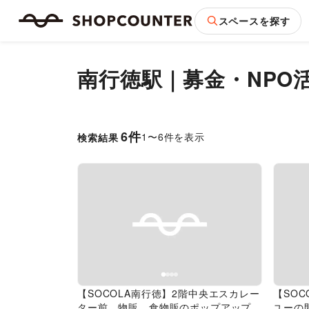
スペースを探す
南行徳駅｜募金・NPO
6
件
1
〜
6
件を表示
検索結果
Previous slide
Next slide
Pr
【SOCOLA南行徳】2階中央エスカレー
【SO
ター前 物販、食物販のポップアップス
ユーの