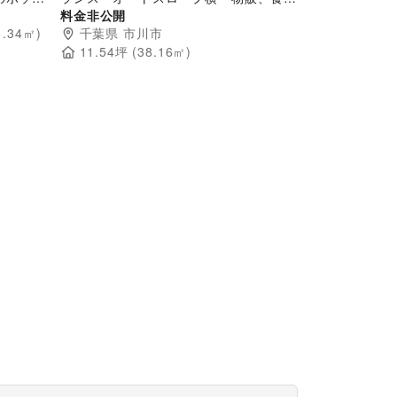
ョンに最
販のポップアップストアや販促プロモー
料金非公開
1.34
㎡)
ションに最適な催事イベントスペース
千葉県
市川市
11.54
坪 (
38.16
㎡)