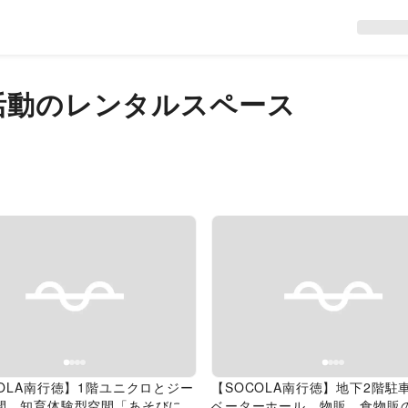
活動のレンタルスペース
evious slide
Next slide
Previous slide
COLA南行徳】1階ユニクロとジー
【SOCOLA南行徳】地下2階駐
間、知育体験型空間「あそびにっ
ベーターホール 物販、食物販