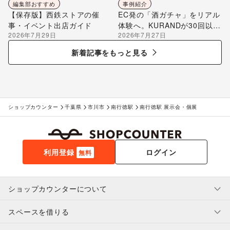
編集部おすすめ
事例紹介
【保存版】西鉄ストアの催
EC発の「酒ガチャ」をリアル
事・イベント出店ガイド
体験へ。KURANDが30回以上
2026年7月29日
2026年7月27日
のポップアップ出店で届け
る“新しいお酒との出会い”
新着記事をもっと見る
ショップカウンター
千葉県
市川市
南行徳駅
南行徳駅 展示会・個展
利用登録
ログイン
無料
ショップカウンターについて
スペースを借りる
利用規約・ガイドライン
プライバシーポリシー