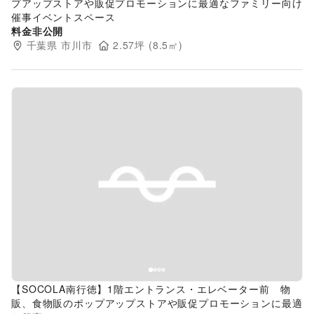
プアップストアや販促プロモーションに最適なファミリー向け
催事イベントスペース
料金非公開
千葉県
市川市
2.57
坪 (
8.5
㎡)
Previous slide
Next s
【SOCOLA南行徳】1階エントランス・エレベーター前 物
販、食物販のポップアップストアや販促プロモーションに最適