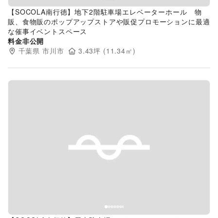
【SOCOLA南行徳】地下2階駐車場エレベーターホール 物
販、食物販のポップアップストアや販促プロモーションに最適
な催事イベントスペース
料金非公開
千葉県
市川市
3.43
坪 (
11.34
㎡)
Previous slide
Next s