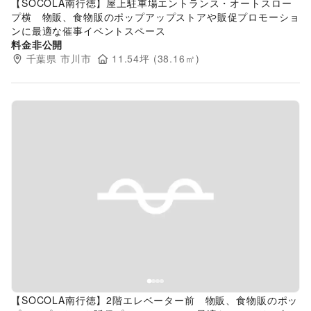
【SOCOLA南行徳】屋上駐車場エントランス・オートスロー
プ横 物販、食物販のポップアップストアや販促プロモーショ
ンに最適な催事イベントスペース
料金非公開
千葉県
市川市
11.54
坪 (
38.16
㎡)
Previous slide
Next s
【SOCOLA南行徳】2階エレベーター前 物販、食物販のポッ