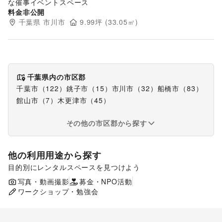
な催事イベントスペース
料金非公開
千葉県
市川市
9.99
坪 (
33.05
㎡)
千葉県
内の市区郡
千葉市（122）
銚子市（15）
市川市（32）
船橋市（83）
館山市（7）
木更津市（45）
その他の市区郡から探す
他の利用用途から探す
目的別にレンタルスペースを見つけよう
ポップアップストア
食品販売
写真・動画撮影
募金・NPO活動
販促イベント
ワークショップ・勉強会