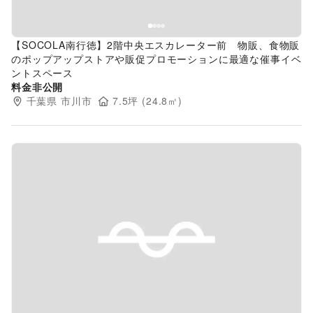
【SOCOLA南行徳】2階中央エスカレーター前 物販、食物販
のポップアップストアや販促プロモーションに最適な催事イベ
ントスペース
料金非公開
千葉県
市川市
7.5
坪 (
24.8
㎡)
Previous slide
Next s