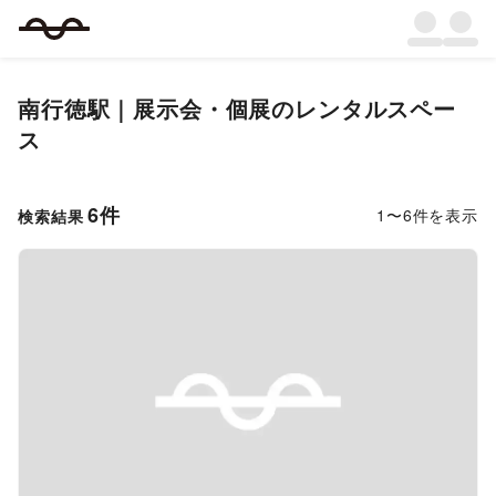
南行徳駅｜展示会・個展のレンタルスペー
ス
6
件
1
〜
6
件を表示
検索結果
Previous slide
Next s