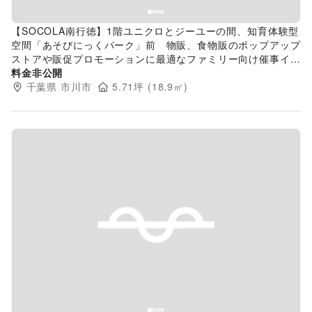
【SOCOLA南行徳】1階ユニクロとジーユーの間、知育体験型
空間「あそびにっくパーク」前 物販、食物販のポップアップ
ストアや販促プロモーションに最適なファミリー向け催事イベ
ントスペース
料金非公開
千葉県
市川市
5.71
坪 (
18.9
㎡)
Previous slide
Next s