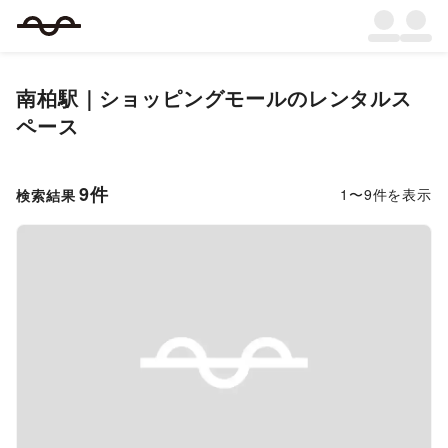
南柏駅｜ショッピングモールのレンタルス
ペース
9
件
1
〜
9
件を表示
検索結果
Previous slide
Next s