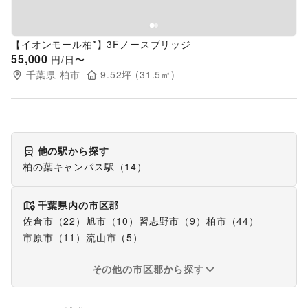
【イオンモール柏*】3Fノースブリッジ
55,000
円/日〜
千葉県
柏市
9.52
坪 (
31.5
㎡)
他の駅から探す
柏の葉キャンパス駅
（
14
）
千葉県
内の市区郡
佐倉市
（
22
）
旭市
（
10
）
習志野市
（
9
）
柏市
（
44
）
市原市
（
11
）
流山市
（
5
）
その他の市区郡から探す