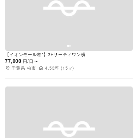
Previous slide
Next s
【イオンモール柏*】2Fサーティワン横
77,000
円/日〜
千葉県
柏市
4.53
坪 (
15
㎡)
Previous slide
Next s