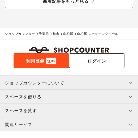
新着記事をもっと見る
ショップカウンター
千葉県
柏市
南柏駅
南柏駅 ショッピングモール
利用登録
ログイン
無料
ショップカウンターについて
スペースを借りる
利用規約・ガイドライン
プライバシーポリシー
スペースを貸す
特定商取引法に基づく表示
スペースを借りたい人へ
ヘルプ・お問い合わせ
はじめてガイド
関連サービス
補償プログラム
ユーザー利用規約
スペースを貸したい方へ
提携パートナー
オーナー利用規約