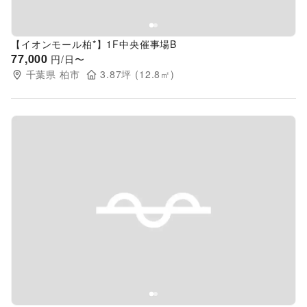
【イオンモール柏*】1F中央催事場B
77,000
円/日〜
千葉県
柏市
3.87
坪 (
12.8
㎡)
Previous slide
Next s