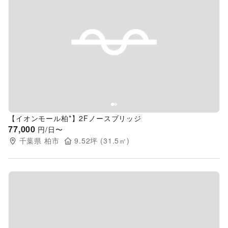
Previous slide
Next s
【イオンモール柏*】2Fノースブリッジ
77,000
円/日〜
千葉県
柏市
9.52
坪 (
31.5
㎡)