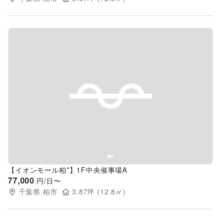
Previous slide
Next s
【イオンモール柏*】1F中央催事場A
77,000
円/日〜
千葉県
柏市
3.87
坪 (
12.8
㎡)