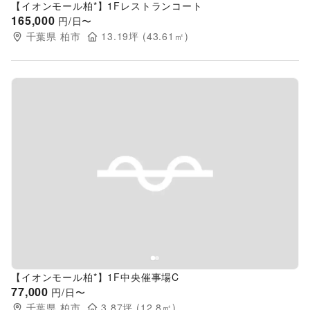
【イオンモール柏*】1Fレストランコート
165,000
円/日〜
千葉県
柏市
13.19
坪 (
43.61
㎡)
Previous slide
Next s
【イオンモール柏*】1F中央催事場C
77,000
円/日〜
千葉県
柏市
3.87
坪 (
12.8
㎡)