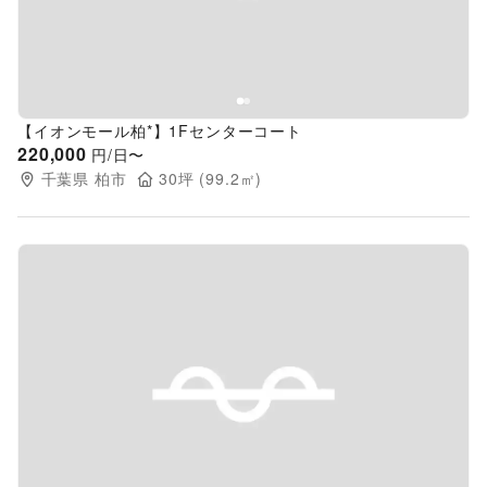
【イオンモール柏*】1Fセンターコート
220,000
円/日〜
千葉県
柏市
30
坪 (
99.2
㎡)
Previous slide
Next s