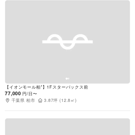
Previous slide
Next s
【イオンモール柏*】1Fスターバックス前
77,000
円/日〜
千葉県
柏市
3.87
坪 (
12.8
㎡)