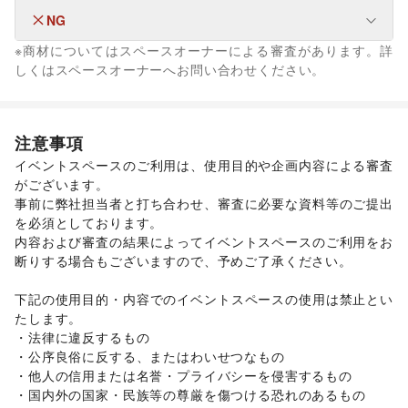
ユニセックス
/
インナー・ルームウェア
/
NG
なし
キッズ・ベビー・マタニティ
/
スポーツ
/
シーズナルウェア
※商材についてはスペースオーナーによる審査があります。詳
/
ジュエリー・アクセサリー
/
メガネ・アイウェア
/
腕時計
/
なし
しくはスペースオーナーへお問い合わせください。
靴
/
バッグ・革小物
/
ファッション雑貨
/
和服・着物
/
古着
/
その他ファッション
フード・飲食
スイーツ・洋菓子
/
和菓子
/
パン
/
お弁当・惣菜
/
注意事項
軽食・ホットスナック
/
コーヒー・紅茶
/
その他飲料
/
イベントスペースのご利用は、使用目的や企画内容による審査
ワイン・洋酒
/
日本酒・焼酎・地酒
/
食材・調味料
/
がございます。 

物産展・マルシェ
/
キッチンカー・移動販売
/
事前に弊社担当者と打ち合わせ、審査に必要な資料等のご提出
野菜・果物・生鮮食品
/
その他フード・飲食
インテリア・生活雑貨
を必須としております。 

インテリア
/
寝具・ベッド
/
家具・家電
/
内容および審査の結果によってイベントスペースのご利用をお
キッチン雑貨・調理器具
/
掃除用品・生活便利品
/
文房具
/
断りする場合もございますので、予めご了承ください。 

手芸・ハンドメイド
/
DIY用品・日曜大工
/
園芸・ガーデニング
/
花・盆栽・ドライフラワー
/
下記の使用目的・内容でのイベントスペースの使用は禁止とい
犬・猫・ペット
/
日用雑貨
/
食器・陶磁器
/
たします。 

その他インテリア・生活雑貨
・法律に違反するもの 

生活サービス
・公序良俗に反する、またはわいせつなもの 

携帯キャリア・格安SIM
/
インターネット・プロバイダ
/
・他人の信用または名誉・プライバシーを侵害するもの 

電気・ガス
/
ウォーターサーバー
/
・国内外の国家・民族等の尊厳を傷つける恐れのあるもの 

ハウスクリーニング・家事代行
/
定期宅配
/