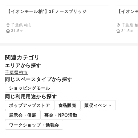
55,000
円/日
【イオンモール柏*】3Fノースブリッジ
【イオンモ
千葉県 柏市
千葉県 
31.5
㎡
31.5
㎡
関連カテゴリ
エリアから探す
千葉県
柏市
同じスペースタイプから探す
ショッピングモール
同じ利用用途から探す
ポップアップストア
食品販売
販促イベント
展示会・個展
募金・NPO活動
ワークショップ・勉強会