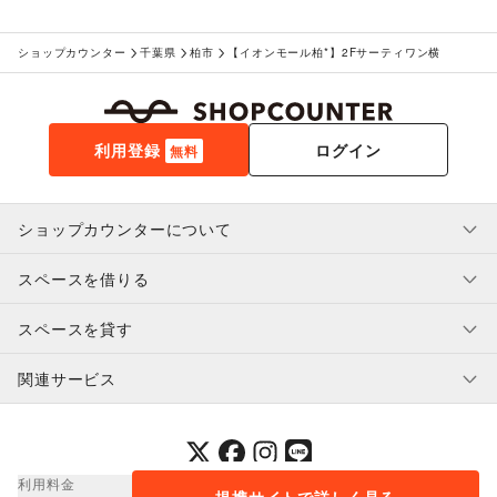
ショップカウンター
千葉県
柏市
【イオンモール柏*】2Fサーティワン横
利用登録
ログイン
無料
ショップカウンターについて
スペースを借りる
利用規約・ガイドライン
プライバシーポリシー
スペースを貸す
特定商取引法に基づく表示
スペースを借りたい人へ
ヘルプ・お問い合わせ
はじめてガイド
関連サービス
補償プログラム
ユーザー利用規約
スペースを貸したい方へ
提携パートナー
オーナー利用規約
提携パートナー
SHOPCOUNTER MAGAZINE
運営会社
採用情報
プレスリリース
ショップカウンターエンタープライズ
利用料金
提携サイトで詳しく見る
© 2014-
2026
COUNTERWORKS Inc.