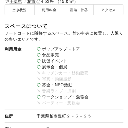
千葉県
柏市
4.53坪 （15.0m²）
空き状況
利用料金
設備・什器
アクセス
スペースについて
フードコートに隣接するスペース。館の中央に位置し、人通り
の多いエリアです。
ポップアップストア
利用用途
食品販売
販促イベント
展示会・個展
キッチンカー・移動販売
写真・動画撮影
募金・NPO活動
音楽ライブ・演劇
ワークショップ・勉強会
パーティー・懇親会
住所
千葉県柏市豊町２－５－２５