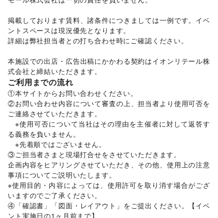
Webメディア・アプリ
/
テレビ・ドラマ
/
映画
/
音楽・ライブ
/
演劇
/
占い
/
公営競技・宝くじ
/
掲載しております賃料、諸条件につきましては一例です。イベ
その他エンタメ・ガジェット
ントスペースは現況優先となります。 

アート・デザイン
詳細は弊社担当者との打ち合わせ時にご確認ください。

絵画・書
/
写真・イラストレーション
/
立体作品・彫刻
/
その他アート・デザイン
本施設での出店・広告出稿にかかわる契約はイオンリテール株
レジャー・スポーツ
式会社と締結いただきます。
旅行・レジャー
/
キャンプ・アウトドア
/
野球
/
サッカー
/
ご利用までの流れ
バスケットボール
/
ゴルフ
/
その他レジャー・スポーツ
車・バイク・モビリティ
①本サイトからお問い合わせください。 

車
/
バイク・オートバイ
/
自転車・ロードバイク
/
②お問い合わせ内容について審査の上、担当者より使用可否を
マイクロモビリティ
/
その他車・バイク・モビリティ
ご連絡させていただきます。 

NPO・公共団体
　※使用可否について当社はその理由を主催者に対して返答す
地方公共団体・行政・政府
/
外国団体・大使館
/
募金・寄付
る義務を負いません。 

/
NPO・ボランティア活動
/
その他NPO・公共団体
　※先着順ではございません。 

ビジネス・オフィス
③ご担当者さまと現場打合せをさせていただきます。 

法人向けサービス
/
オフィス家具・OA機器
/
企画内容をヒアリングさせていただき、その他、使用上の注意
イベント企画・運営
/
その他ビジネス・オフィス
事項についてご説明いたします。 

その他活動・個人
※使用目的・内容によっては、使用許可を取り消す場合がござ
その他活動・個人
いますのでご了承ください。 

④「確認書」「図面・レイアウト」をご提出ください。【イベ
ント実施日の1ヶ月前まで】 
