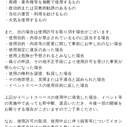
・商標・著作権等を無断で使用するもの 

リサイクル雑貨・古本
/
買取査定・金券
/
・政治的または宗教的勧誘のあるもの 

ギフト・プレゼント
/
冠婚葬祭
/
資格・習い事
/
リフォーム
/
・当社の運営・利用を妨げるもの 

住宅（購入・賃貸）
/
たばこ
/
修理・メンテナンス
/
・火気を使用するもの 

就職・転職・求人
/
その他生活サービス
金融サービス
また、次の場合は使用許可を取り消す場合がございます。 

クレジットカード
/
保険
/
銀行
/
住宅ローン
/
証券・FX
/
・使用目的・内容が禁止されているものに該当する場合 

不動産投資
/
その他金融サービス
・使用目的・内容等の変更に関して事前にお申し出のない場合 

子育て・教育
・使用規定に違反のあった場合 

ベビー用品
/
ランドセル
/
学習教材・通信教育
/
・使用上危険が予想されるとみなした場合 

子供向け教室・レッスン
/
塾・家庭教師
/
おもちゃ・絵本
/
・偽りの申請、その他不正手段により使用許可を受けた事実が
その他子育て・教育
明らかになった場合 

美容・健康・医療
ジム・フィットネス
/
ダイエット・健康グッズ
/
・使用の権利を譲渡、転貸した場合 

美容・コスメ・香水
/
ヘアケア・シャンプー
/
美容家電
/
・その他管理上、支障または不適当と認められた場合 

ヘアサロン・ネイルサロン
/
マッサージ・整体
/
・イベントスペースの使用目的に反した場合 

エステ・美容サービス
/
健康食品・サプリメント
/
女性用品・フェムテック
/
コンタクトレンズ
/
医療・医薬品
上記がイベントスペースの使用中に発覚した場合、イベント等
/
その他美容・健康
の実施中であっても即中断、退店いただき、今後一切の開催を
エンタメ・ガジェット
お断りする場合がございますのでご了承ください。 

PC・スマートフォン
/
スマホアクセサリー
/
ガジェット
/
ゲーム
/
アニメ
/
コミック・マンガ
/
アイドル・芸能人
/
なお、使用許可の取消、使用中止に伴う損害等についてイオン
おもちゃ・ホビー
/
楽器・音楽機材
/
CD・DVD・本・雑誌
/
モール株式会社は一切の責任を負いません。 
