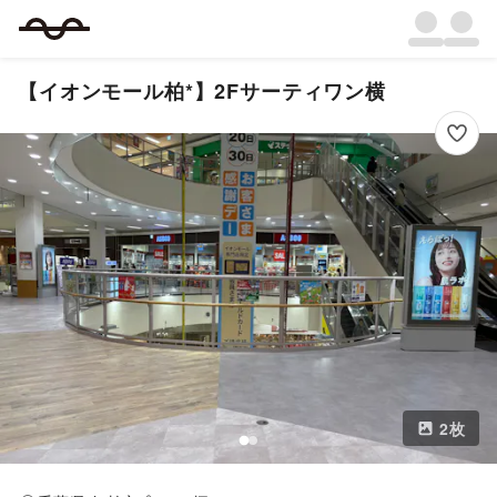
【イオンモール柏*】2Fサーティワン横
2
枚