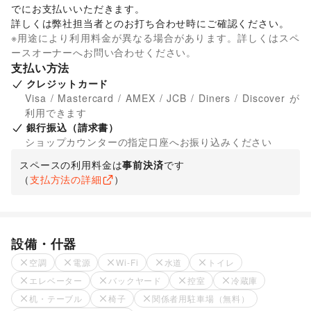
でにお支払いいただきます。 

詳しくは弊社担当者とのお打ち合わせ時にご確認ください。
※用途により利用料金が異なる場合があります。詳しくはスペ
ースオーナーへお問い合わせください。
支払い方法
クレジットカード
Visa / Mastercard / AMEX / JCB / Diners / Discover が
利用できます
銀行振込（請求書）
ショップカウンターの指定口座へお振り込みください
スペースの利用料金は
事前決済
です
（
支払方法の詳細
）
設備・什器
空調
電源
Wi-Fi
水道
トイレ
エレベーター
バックヤード
控室
冷蔵庫
机・テーブル
椅子
関係者用駐車場（無料）