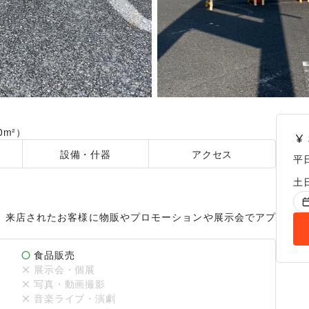
.0m²）
設備・什器
アクセス
平
土
です。来店されたお客様に物販やプロモーションや展示会でアプ
食品販売
展示会・個展
写真・動画撮影
音楽ライブ・演劇