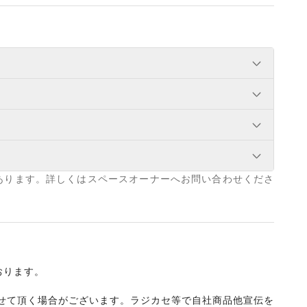
ユニセックス
/
インナー・ルームウェア
/
ナルウェア
/
ジュエリー・アクセサリー
/
ファッション雑貨
/
和服・着物
/
古着
/
その他ファッション
あります。詳しくはスペースオーナーへお問い合わせくださ
食・ホットスナック
/
コーヒー・紅茶
/
その他飲料
/
料
/
物産展・マルシェ
/
キッチンカー・移動販売
/
雑貨・調理器具
/
掃除用品・生活便利品
/
文房具
/
ガーデニング
/
花・盆栽・ドライフラワー
/
犬・猫・ペット
ります。

活雑貨
せて頂く場合がございます。ラジカセ等で自社商品他宣伝を
バイダ
/
電気・ガス
/
ウォーターサーバー
/