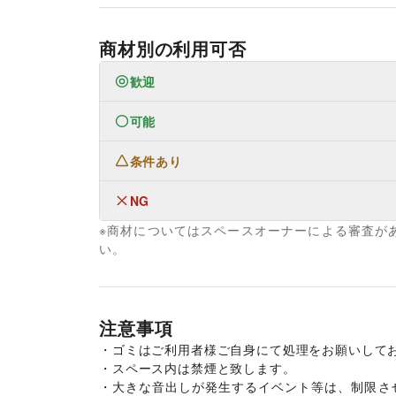
商材別の利用可否
歓迎
可能
なし
条件あり
ファッション
メンズファッション
/
レディースファッション
/
キッズ・ベビー・マタニティ
/
スポーツ
/
シーズ
NG
なし
メガネ・アイウェア
/
腕時計
/
靴
/
バッグ・革小物
/
※商材についてはスペースオーナーによる審査が
フード・飲食
なし
い。
スイーツ・洋菓子
/
和菓子
/
パン
/
お弁当・惣菜
/
軽
ワイン・洋酒
/
日本酒・焼酎・地酒
/
食材・調味
野菜・果物・生鮮食品
/
その他フード・飲食
インテリア・生活雑貨
インテリア
/
寝具・ベッド
/
家具・家電
/
キッチン
注意事項
手芸・ハンドメイド
/
DIY用品・日曜大工
/
園芸・
・ゴミはご利用者様ご自身にて処理をお願いしてお
/
日用雑貨
/
食器・陶磁器
/
その他インテリア・生
・スペース内は禁煙と致します。

生活サービス
・大きな音出しが発生するイベント等は、制限さ
携帯キャリア・格安SIM
/
インターネット・プロ