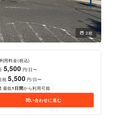
2
枚
利用料金(税込)
5,500
日
円/日〜
5,500
日祝
円/日〜
最低
1
日間
から利用可能
問い合わせに進む