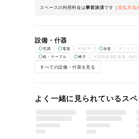
スペースの利用料金は
事前決済
です
（
支払方法
設備・什器
空調
電源
Wi-Fi
水道
トイレ
机・テーブル
椅子
関係者用駐車場（無料
すべての設備・什器を見る
よく一緒に見られているスペ