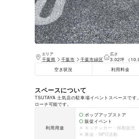
エリア
広さ
千葉県
千葉市
千葉市緑区
3.02坪 （10
空き状況
利用料金
スペースについて
TSUTAYA 土気店の駐車場イベントスペース
ローチ可能です。
ポップアップストア
販促イベント
利用用途
キッチンカー・移動販売
募金・NPO活動