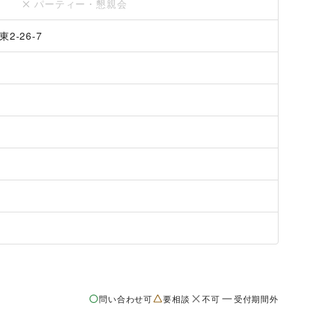
パーティー・懇親会
-26-7
問い合わせ可
要相談
不可
受付期間外