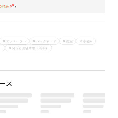
の詳細
）
エレベーター
バックヤード
控室
冷蔵庫
）
関係者用駐車場（有料）
ース