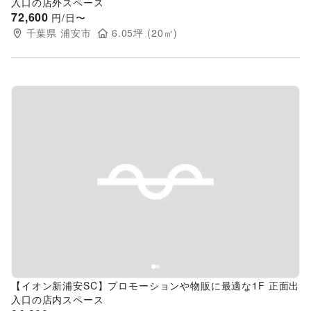
入口の店外スペース
72,600
円/日〜
千葉県
浦安市
6.05
坪 (
20
㎡)
Previous slide
Next s
【イオン新浦安SC】プロモーションや物販に最適な1F 正面出
入口の店内スペース