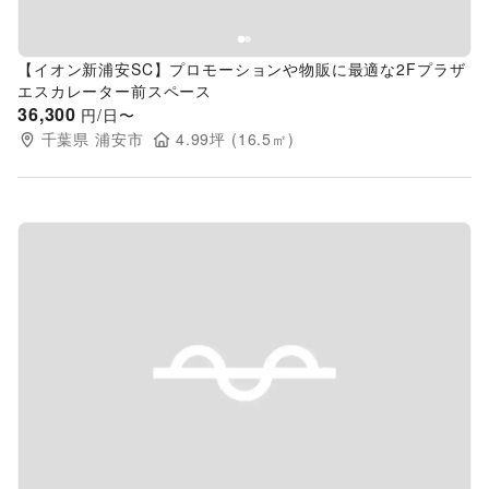
【イオン新浦安SC】プロモーションや物販に最適な2Fプラザ
エスカレーター前スペース
36,300
円/日〜
千葉県
浦安市
4.99
坪 (
16.5
㎡)
Previous slide
Next s