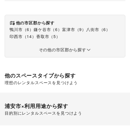
他の市区郡から探す
鴨川市
（
6
）
鎌ケ谷市
（
6
）
富津市
（
9
）
八街市
（
6
）
印西市
（
14
）
香取市
（
5
）
その他の市区郡から探す
他のスペースタイプから探す
理想のレンタルスペースを見つけよう
ショッピングモール
浦安市
×利用用途から探す
目的別にレンタルスペースを見つけよう
ポップアップストア
食品販売
販促イベント