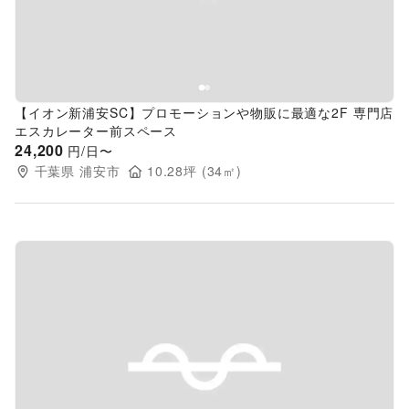
【イオン新浦安SC】プロモーションや物販に最適な2F 専門店
エスカレーター前スペース
24,200
円/日〜
千葉県
浦安市
10.28
坪 (
34
㎡)
Previous slide
Next s