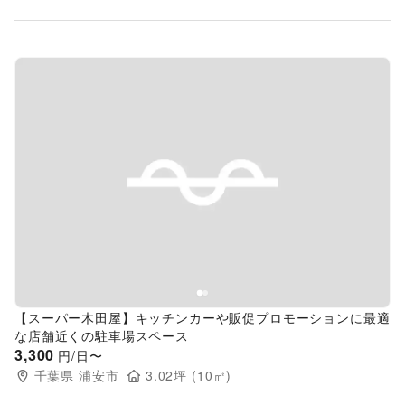
Previous slide
Next s
【スーパー木田屋】キッチンカーや販促プロモーションに最適
な店舗近くの駐車場スペース
3,300
円/日〜
千葉県
浦安市
3.02
坪 (
10
㎡)