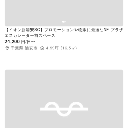
【イオン新浦安SC】プロモーションや物販に最適な3F プラザ
エスカレーター前スペース
24,200
円/日〜
千葉県
浦安市
4.99
坪 (
16.5
㎡)
Previous slide
Next s