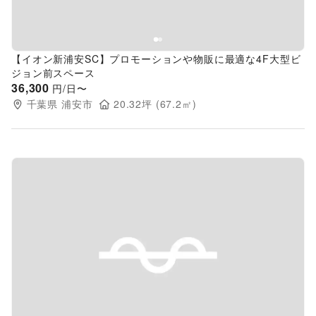
【イオン新浦安SC】プロモーションや物販に最適な4F大型ビ
ジョン前スペース
36,300
円/日〜
千葉県
浦安市
20.32
坪 (
67.2
㎡)
Previous slide
Next s