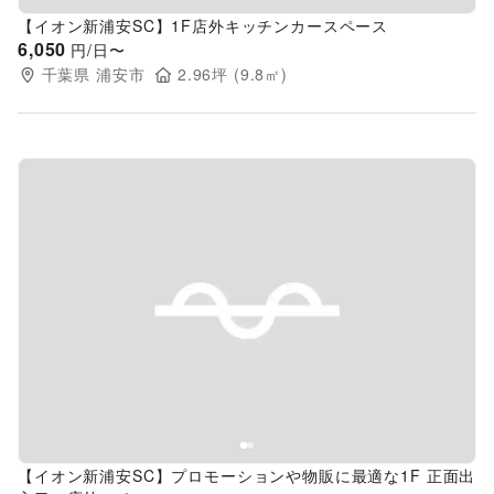
【イオン新浦安SC】1F店外キッチンカースペース
6,050
円/日〜
千葉県
浦安市
2.96
坪 (
9.8
㎡)
Previous slide
Next s
【イオン新浦安SC】プロモーションや物販に最適な1F 正面出