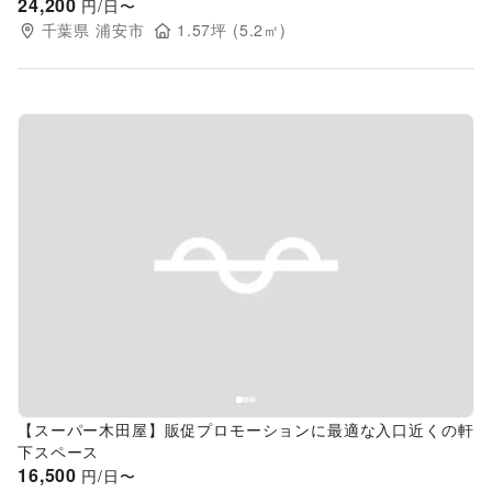
24,200
円/日〜
千葉県
浦安市
1.57
坪 (
5.2
㎡)
Previous slide
Next s
【スーパー木田屋】販促プロモーションに最適な入口近くの軒
下スペース
16,500
円/日〜