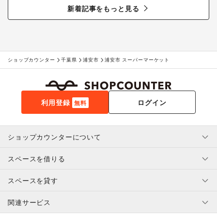
る“新しいお酒との出会い”
新着記事をもっと見る
ショップカウンター
千葉県
浦安市
浦安市 スーパーマーケット
利用登録
ログイン
無料
ショップカウンターについて
スペースを借りる
利用規約・ガイドライン
プライバシーポリシー
スペースを貸す
特定商取引法に基づく表示
スペースを借りたい人へ
ヘルプ・お問い合わせ
はじめてガイド
関連サービス
補償プログラム
ユーザー利用規約
スペースを貸したい方へ
提携パートナー
オーナー利用規約