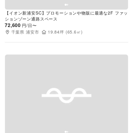
【イオン新浦安SC】プロモーションや物販に最適な2F ファッ
ションゾーン通路スペース
72,600
円/日〜
千葉県
浦安市
19.84
坪 (
65.6
㎡)
Previous slide
Next s