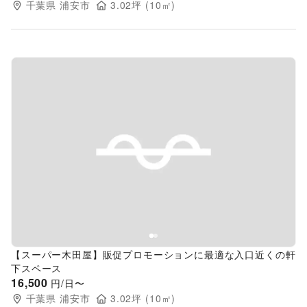
千葉県
浦安市
3.02
坪 (
10
㎡)
Previous slide
Next s
【スーパー木田屋】販促プロモーションに最適な入口近くの軒
下スペース
16,500
円/日〜
千葉県
浦安市
3.02
坪 (
10
㎡)