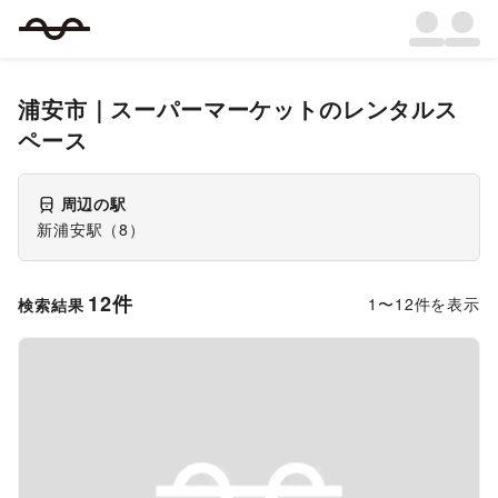
浦安市
｜
スーパーマーケット
のレンタルス
ペース
周辺の駅
新浦安駅
（
8
）
12
件
1
〜
12
件を表示
検索結果