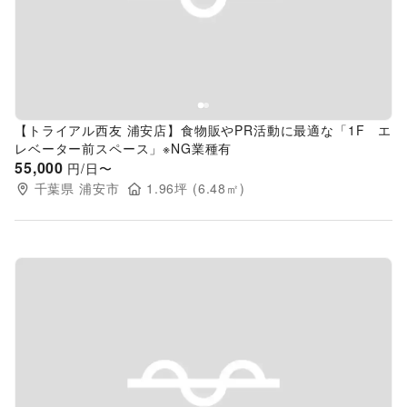
Previous slide
Next s
【トライアル西友 浦安店】食物販やPR活動に最適な「1F エ
レベーター前スペース」※NG業種有
55,000
円/日〜
千葉県
浦安市
1.96
坪 (
6.48
㎡)
Previous slide
Next s