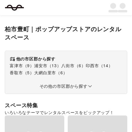
柏市豊町
｜
ポップアップストア
のレンタル
スペース
他の市区郡から探す
富津市
（
9
）
浦安市
（
13
）
八街市
（
6
）
印西市
（
14
）
香取市
（
5
）
大網白里市
（
6
）
その他の市区郡から探す
スペース特集
いろいろなテーマでレンタルスペースをピックアップ！