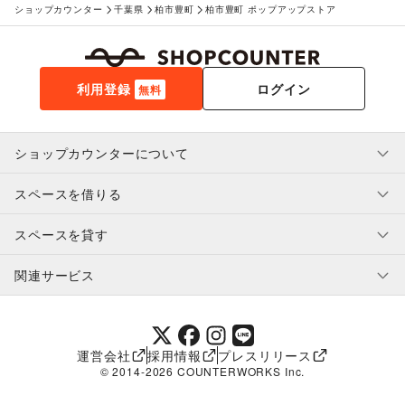
ショップカウンター
千葉県
柏市豊町
柏市豊町 ポップアップストア
利用登録
ログイン
無料
ショップカウンターについて
スペースを借りる
利用規約・ガイドライン
プライバシーポリシー
スペースを貸す
特定商取引法に基づく表示
スペースを借りたい人へ
ヘルプ・お問い合わせ
はじめてガイド
関連サービス
補償プログラム
ユーザー利用規約
スペースを貸したい方へ
提携パートナー
オーナー利用規約
提携パートナー
SHOPCOUNTER MAGAZINE
運営会社
採用情報
プレスリリース
ショップカウンターエンタープライズ
© 2014-
2026
COUNTERWORKS Inc.
ショップカウンター常設
補償プログラム