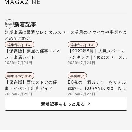
新着記事
短期出店に最適なレンタルスペース活用のノウハウや事例をま
とめてご紹介
編集部おすすめ
編集部おすすめ
【保存版】夢屋の催事・イベ
【2026年5月】人気スペース
ント出店ガイド
ランキング｜1位のスペースを
2026年7月29日
2026年7月29日
編集部が解説
編集部おすすめ
事例紹介
【保存版】西鉄ストアの催
EC発の「酒ガチャ」をリアル
事・イベント出店ガイド
体験へ。KURANDが30回以上
2026年7月29日
2026年7月27日
のポップアップ出店で届け
る“新しいお酒との出会い”
新着記事をもっと見る