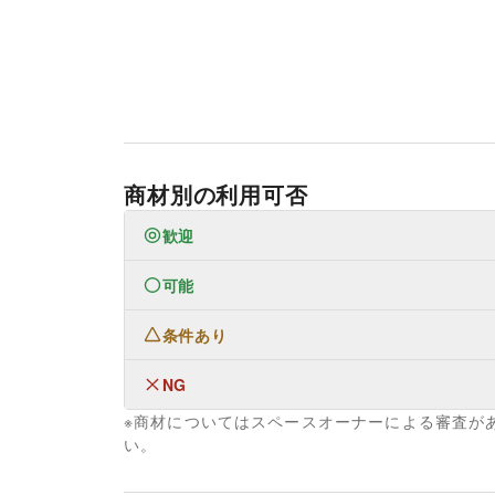
商材別の利用可否
歓迎
可能
なし
条件あり
ファッション
メンズファッション
/
レディースファッション
/
キッズ・ベビー・マタニティ
/
スポーツ
/
シーズ
NG
なし
メガネ・アイウェア
/
腕時計
/
靴
/
バッグ・革小物
/
※商材についてはスペースオーナーによる審査が
フード・飲食
なし
い。
スイーツ・洋菓子
/
和菓子
/
パン
/
お弁当・惣菜
/
軽
ワイン・洋酒
/
日本酒・焼酎・地酒
/
食材・調味
野菜・果物・生鮮食品
/
その他フード・飲食