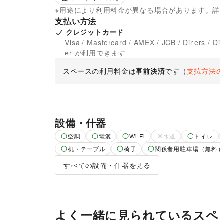
※用途により利用料金が異なる場合があります。
支払い方法
クレジットカード
Visa / Mastercard / AMEX / JCB / Diners / D
er が利用できます
スペースの利用料金は
事前決済
です
（
支払方法
設備・什器
空調
電源
Wi-Fi
水道
トイレ
机・テーブル
椅子
関係者用駐車場（無料
すべての設備・什器を見る
よく一緒に見られているスペ