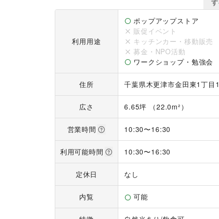
また、敷地内には貸出可能な建物が複数あり、敷
す
可能です。キッチンカーの乗り入れにも対応して
す。敷地内の他スペースについては、ページ下部
ポップアップストア
販促イベント
利用用途
キッチンカー・移動販売
募金・NPO活動
ワークショップ・勉強会
住所
千葉県木更津市金田東1丁目1
広さ
6.65坪 （22.0m²）
営業時間
10:30
〜
16:30
利用可能時間
10:30
〜
16:30
定休日
なし
内覧
可能