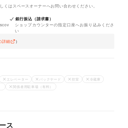
詳しくはスペースオーナーへお問い合わせください。
銀行振込（請求書）
iscov
ショップカウンターの指定口座へお振り込みくださ
い
の詳細
）
エレベーター
バックヤード
控室
冷蔵庫
）
関係者用駐車場（有料）
ース