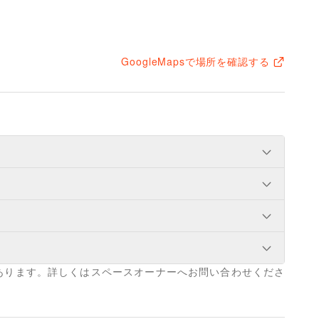
GoogleMapsで場所を確認する
ユニセックス
/
インナー・ルームウェア
/
ナルウェア
/
ジュエリー・アクセサリー
/
ファッション雑貨
/
和服・着物
/
古着
/
その他ファッション
あります。詳しくはスペースオーナーへお問い合わせくださ
食・ホットスナック
/
コーヒー・紅茶
/
その他飲料
/
料
/
物産展・マルシェ
/
キッチンカー・移動販売
/