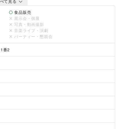
地全体を貸し切って自主企画マルシェなどのイベント開催も
べて見る
おり、飲食を含めた賑やかなイベントにもご活用いただけま
の「オーナーの他スペース」をご確認ください。
食品販売
展示会・個展
写真・動画撮影
音楽ライブ・演劇
パーティー・懇親会
1番2