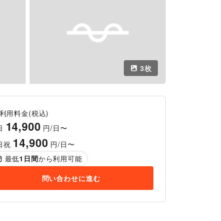
3
枚
利用料金(税込)
14,900
日
円/日〜
14,900
日祝
円/日〜
最低
1
日間
から利用可能
問い合わせに進む