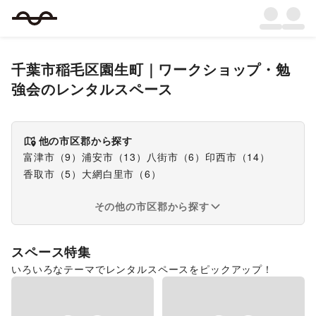
千葉市稲毛区園生町
｜
ワークショップ・勉
強会
のレンタルスペース
他の市区郡から探す
富津市
（
9
）
浦安市
（
13
）
八街市
（
6
）
印西市
（
14
）
香取市
（
5
）
大網白里市
（
6
）
その他の市区郡から探す
スペース特集
いろいろなテーマでレンタルスペースをピックアップ！