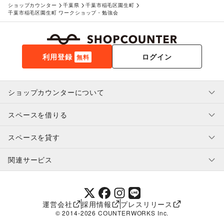
ショップカウンター
千葉県
千葉市稲毛区園生町
千葉市稲毛区園生町 ワークショップ・勉強会
利用登録
ログイン
無料
ショップカウンターについて
スペースを借りる
利用規約・ガイドライン
プライバシーポリシー
スペースを貸す
特定商取引法に基づく表示
スペースを借りたい人へ
ヘルプ・お問い合わせ
はじめてガイド
関連サービス
補償プログラム
ユーザー利用規約
スペースを貸したい方へ
提携パートナー
オーナー利用規約
提携パートナー
SHOPCOUNTER MAGAZINE
運営会社
採用情報
プレスリリース
ショップカウンターエンタープライズ
© 2014-
2026
COUNTERWORKS Inc.
ショップカウンター常設