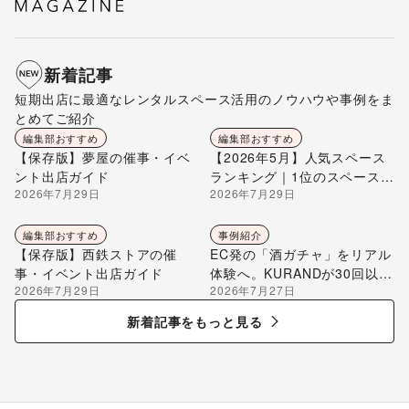
新着記事
短期出店に最適なレンタルスペース活用のノウハウや事例をま
とめてご紹介
編集部おすすめ
編集部おすすめ
【保存版】夢屋の催事・イベ
【2026年5月】人気スペース
ント出店ガイド
ランキング｜1位のスペースを
2026年7月29日
2026年7月29日
編集部が解説
編集部おすすめ
事例紹介
【保存版】西鉄ストアの催
EC発の「酒ガチャ」をリアル
事・イベント出店ガイド
体験へ。KURANDが30回以上
2026年7月29日
2026年7月27日
のポップアップ出店で届け
る“新しいお酒との出会い”
新着記事をもっと見る