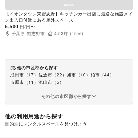
【イオンタウン東習志野】キッチンカー出店に最適な施設メイ
ン出入口付近にある屋外スペース
5,500
円/日〜
千葉県
習志野市
4.53
坪 (
15
㎡)
他の市区郡から探す
成田市
（
17
）
佐倉市
（
22
）
旭市
（
10
）
柏市
（
44
）
市原市
（
11
）
流山市
（
5
）
その他の市区郡から探す
他の利用用途から探す
目的別にレンタルスペースを見つけよう
ポップアップストア
食品販売
販促イベント