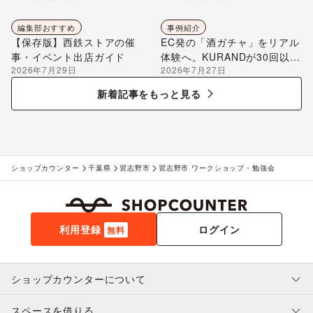
編集部おすすめ
事例紹介
【保存版】西鉄ストアの催
EC発の「酒ガチャ」をリアル
事・イベント出店ガイド
体験へ。KURANDが30回以上
2026年7月29日
2026年7月27日
のポップアップ出店で届け
る“新しいお酒との出会い”
新着記事をもっと見る
ショップカウンター
千葉県
習志野市
習志野市 ワークショップ・勉強会
利用登録
ログイン
無料
ショップカウンターについて
スペースを借りる