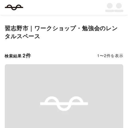
習志野市
｜
ワークショップ・勉強会
のレン
タルスペース
2
件
1
〜
2
件を表示
検索結果
Previous slide
Next s