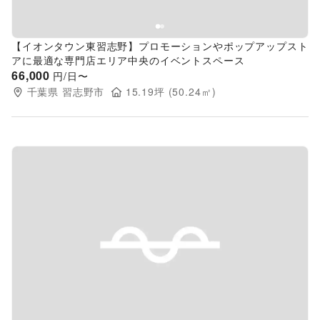
【イオンタウン東習志野】プロモーションやポップアップスト
アに最適な専門店エリア中央のイベントスペース
66,000
円/日〜
千葉県
習志野市
15.19
坪 (
50.24
㎡)
Previous slide
Next s