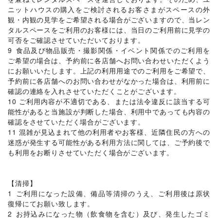
ゲーム
/
アニメ
/
コミック・マンガ
/
アイドル・芸能人
/
ニットハウスの購入をご検討されるお客さまがスペースの外
おもちゃ・ホビー
/
楽器・音楽機材
/
CD・DVD・本・雑誌
/
観・内観の見学をご希望される場合がございますので、当レン
Webメディア・アプリ
/
テレビ・ドラマ
/
映画
/
タルスペースをご利用のお客様には、当日のご利用前に見学の
音楽・ライブ
/
演劇
/
占い
/
公営競技・宝くじ
/
可否をご確認させていただいております。

その他エンタメ・ガジェット
9	食品及び物品販売・撮影関係・イベント関係でのご利用を
アート・デザイン
ご希望の場合は、予約前に各店舗へお問い合わせいただくよう
絵画・書
/
写真・イラストレーション
/
立体作品・彫刻
/
にお願いいたします。上記の利用用途でのご利用をご希望で、
その他アート・デザイン
予約前に各店舗へのお問い合わせがなかった場合は、利用前に
レジャー・スポーツ
確認の連絡を入れさせていただくことがございます。

旅行・レジャー
/
キャンプ・アウトドア
/
野球
/
サッカー
/
10 ご利用内容が不適切である、または法令違反に該当する可
バスケットボール
/
ゴルフ
/
その他レジャー・スポーツ
能性があると当施設が判断した場合、利用中であっても内容の
車・バイク・モビリティ
車
/
バイク・オートバイ
/
自転車・ロードバイク
/
確認をさせていただく場合がございます。

マイクロモビリティ
/
その他車・バイク・モビリティ
11 混雑が見込まれて他の利用者やお客様、近隣住民の方への
NPO・公共団体
迷惑が発生する可能性がある利用方法に関しては、ご予約後で
地方公共団体・行政・政府
/
外国団体・大使館
/
募金・寄付
も利用をお断りさせていただく場合がございます。

/
NPO・ボランティア活動
/
その他NPO・公共団体
ビジネス・オフィス
法人向けサービス
/
オフィス家具・OA機器
/
【清掃】	

イベント企画・運営
/
その他ビジネス・オフィス
1	ご利用になった設備、備品等清掃のうえ、ご利用後は原状
その他活動・個人
復帰にてお願い致します。

その他活動・個人
2	お持込みになった物（飲食物を含む）及び、発生したゴミ