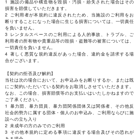
1	施設の備品や構造物を毀損・汚損・紛失された場合はその
損害を賠償していただきます。

2	ご利用者が本規約に違反されたため、当施設のご利用をお
断りすることになった場合に生じる損害については、一切責任
を負いません。

3	レンタルスペースのご利用による人的事故、トラブル、ご
利用者の所有物や貴重品等の毀損・盗難等の被害については、
一切責任を負いません。

4	著しく悪質な規約違反があった場合、違約金を請求する場
合がございます。

【契約の拒否及び解約】	

当社は次の場合において、お申込みをお断りするか、または既
にご契約いただいている契約をお取消しさせていただきます。
なお、この場合、損害賠償等のお支払いはいたしかねますので
ご了承ください。	

1	暴力団、暴力団員、暴力団関係団体又は関係者、その他反
社会的勢力に属する団体・個人のお申込み、ご利用ならびに施
設への立ち入り

2	未成年の方のみでのご利用

3	その他本規約に定める事項に違反する場合及びその恐れが
ある場合