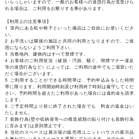
いらっしゃいますので、一般のお客様への迷惑行為が見受けら
電気・ガス
/
ウォーターサーバー
/
れる場合は、ご利用をお断りする事があります。

ハウスクリーニング・家事代行
/
定期宅配
/
リサイクル雑貨・古本
/
買取査定・金券
/
【利用上の注意事項】	

ギフト・プレゼント
/
冠婚葬祭
/
資格・習い事
/
リフォーム
/
1	室内にある机や椅子といった備品はご自由にお使いくださ
住宅（購入・賃貸）
/
たばこ
/
修理・メンテナンス
/
い。

就職・転職・求人
/
その他生活サービス
2	お手洗いは隣接の施設と共同の利用となりますので、ご迷
金融サービス
惑にならないようご利用下さい。

クレジットカード
/
保険
/
銀行
/
住宅ローン
/
証券・FX
/
3	当敷地内、建物内はすべて禁煙です。

不動産投資
/
その他金融サービス
4	お客様のご利用状況（破損・汚損、騒ぐ、喫煙マナー違反
子育て・教育
等の迷惑行為など）によっては、ご利用の途中でもご退室いた
ベビー用品
/
ランドセル
/
学習教材・通信教育
/
だく場合がございます。

子供向け教室・レッスン
/
塾・家庭教師
/
おもちゃ・絵本
/
5	ご利用することができる時間帯は、予約申込みをした時間
その他子育て・教育
帯に限ります。利用開始時刻及び利用終了時刻は厳守してくだ
美容・健康・医療
ジム・フィットネス
/
ダイエット・健康グッズ
/
さい。予約時間を超えたご利用があった場合には違約金を請求
美容・コスメ・香水
/
ヘアケア・シャンプー
/
美容家電
/
します。

ヘアサロン・ネイルサロン
/
マッサージ・整体
/
6	ご予定時間より前に終了された場合でも　料金の返金はい
エステ・美容サービス
/
健康食品・サプリメント
/
たしません。

女性用品・フェムテック
/
コンタクトレンズ
/
医療・医薬品
7	装飾行為(壁や収納扉等への模造紙類の貼り付けも装飾行為
/
その他美容・健康
に含みます)は原則禁止です。

エンタメ・ガジェット
8	当社のスペースは展示場の販売用ユニットハウスの展示品
PC・スマートフォン
/
スマホアクセサリー
/
ガジェット
/
を兼ねてレンタルスペースを運営しております。そのため、ユ