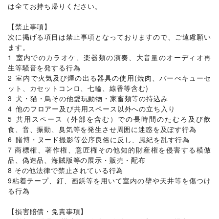
は全てお持ち帰りください。

【禁止事項】	

次に掲げる項目は禁止事項となっておりますので、ご遠慮願い
ます。	

1	室内でのカラオケ、楽器類の演奏、大音量のオーディオ再
生等騒音を発する行為

2	室内で火気及び煙の出る器具の使用(焼肉、バーべキューセ
ット、カセットコンロ、七輪、線香等含む)

3	犬・猫・鳥その他愛玩動物・家畜類等の持込み

4	他のフロアー及び共用スペース以外への立ち入り

5	共用スペース（外部を含む）での長時間のたむろ及び飲
食、音、振動、臭気等を発生させ周囲に迷惑を及ぼす行為

6	賭博・ヌード撮影等公序良俗に反し、風紀を乱す行為

7 商標権、著作権、意匠権その他知的財産権を侵害する模倣
品、偽造品、海賊版等の展示・販売・配布

8 その他法律で禁止されている行為

9粘着テープ、釘、画鋲等を用いて室内の壁や天井等を傷つけ
る行為

【損害賠償・免責事項】	
