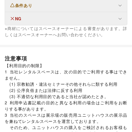
条件あり
ファッション
メンズファッション
/
レディースファッション
/
ユニセックス
/
インナー・ルームウェア
/
NG
なし
キッズ・ベビー・マタニティ
/
スポーツ
/
シーズナルウェア
※商材についてはスペースオーナーによる審査があります。詳
/
ジュエリー・アクセサリー
/
メガネ・アイウェア
/
腕時計
/
なし
しくはスペースオーナーへお問い合わせください。
靴
/
バッグ・革小物
/
ファッション雑貨
/
和服・着物
/
古着
/
その他ファッション
フード・飲食
スイーツ・洋菓子
/
和菓子
/
パン
/
お弁当・惣菜
/
注意事項
軽食・ホットスナック
/
コーヒー・紅茶
/
その他飲料
/
【利用目的の制限】	

ワイン・洋酒
/
日本酒・焼酎・地酒
/
食材・調味料
/
1	当社レンタルスペースは、次の目的でご利用する事はでき
物産展・マルシェ
/
キッチンカー・移動販売
/
ません。

野菜・果物・生鮮食品
/
その他フード・飲食
インテリア・生活雑貨
	(1) 宗教勧誘・違法セミナーその他それらに類する利用

インテリア
/
寝具・ベッド
/
家具・家電
/
	(2) 公序良俗または法律に反する利用

キッチン雑貨・調理器具
/
掃除用品・生活便利品
/
文房具
/
	(3) 不適切な利用目的であると当社が認めたとき。

手芸・ハンドメイド
/
DIY用品・日曜大工
/
2	利用申込書記載の目的と異なる利用の場合はご利用をお断
園芸・ガーデニング
/
花・盆栽・ドライフラワー
/
りする事があります。

犬・猫・ペット
/
日用雑貨
/
食器・陶磁器
/
3	当社のスペースは展示場の販売用ユニットハウスの展示品
その他インテリア・生活雑貨
を兼ねてレンタルスペースを運営しております。

生活サービス
	そのため、ユニットハウスの購入をご検討されるお客様も
携帯キャリア・格安SIM
/
インターネット・プロバイダ
/