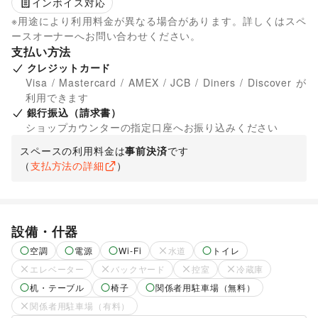
インボイス対応
※用途により利用料金が異なる場合があります。詳しくはスペ
ースオーナーへお問い合わせください。
支払い方法
クレジットカード
Visa / Mastercard / AMEX / JCB / Diners / Discover が
利用できます
銀行振込（請求書）
ショップカウンターの指定口座へお振り込みください
スペースの利用料金は
事前決済
です
（
支払方法の詳細
）
設備・什器
空調
電源
Wi-Fi
水道
トイレ
エレベーター
バックヤード
控室
冷蔵庫
机・テーブル
椅子
関係者用駐車場（無料）
関係者用駐車場（有料）