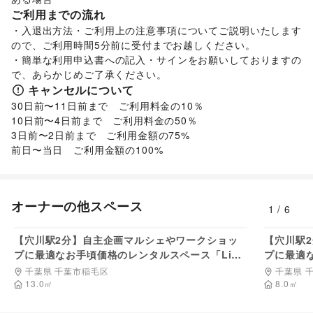
ご利用までの流れ
・入退出方法・ご利用上の注意事項についてご説明いたします
ので、ご利用時間5分前に受付までお越しください。

・簡単な利用申込書への記入・サインをお願いしておりますの
で、あらかじめご了承ください。
キャンセルについて
30日前〜11日前まで　ご利用料金の10％

10日前〜4日前まで　ご利用料金の50％

3日前〜2日前まで　ご利用金額の75%

前日〜当日　ご利用金額の100%
オーナーの他スペース
1
/
6
6,700
円/日
【穴川駅2分】自主企画マルシェやワークショッ
【穴川駅
プに最適なお手頃価格のレンタルスペース「Livi
プに最適
ng3」／敷地全体の貸切イベント開催も可能！
by1」
千葉県 千葉市稲毛区
千葉県 
13.0
㎡
8.0
㎡