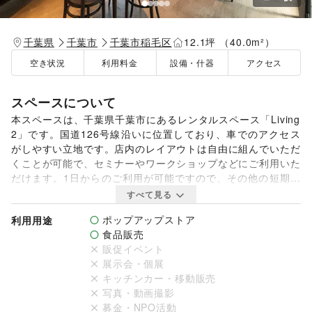
千葉県
千葉市
千葉市稲毛区
12.1坪 （40.0m²）
空き状況
利用料金
設備・什器
アクセス
スペースについて
本スペースは、千葉県千葉市にあるレンタルスペース「Living
2」です。国道126号線沿いに位置しており、車でのアクセス
がしやすい立地です。店内のレイアウトは自由に組んでいただ
くことが可能で、セミナーやワークショップなどにご利用いた
だけます。1日からのご利用が可能ですので、その他の短期出
店も可能です。

すべて見る
ポップアップストア
利用用途
また、敷地内には貸出可能な建物が複数あり、敷地全体を貸し
食品販売
切って自主企画マルシェなどのイベント開催も可能です。キッ
販促イベント
チンカーの乗り入れにも対応しており、飲食を含めた賑やかな
展示会・個展
イベントにもご活用いただけます。敷地内の他スペースについ
キッチンカー・移動販売
ては、ページ下部の「オーナーの他スペース」をご確認くださ
写真・動画撮影
い。
募金・NPO活動