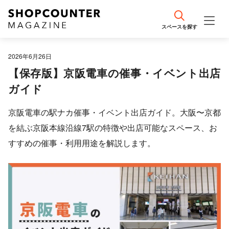
スペースを探す
エリア情報
2026年6月26日
【保存版】京阪電車の催事・イベント出店
事例紹介
ガイド
編集部おすすめ
京阪電車の駅ナカ催事・イベント出店ガイド。大阪〜京都
を結ぶ京阪本線沿線7駅の特徴や出店可能なスペース、お
出店計画・戦略のコツ
すすめの催事・利用用途を解説します。
売場づくり・接客のコツ
流行・最新トレンド
集客・SNS運用のコツ