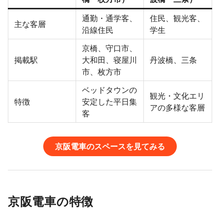
通勤・通学客、
住民、観光客、
主な客層
沿線住民
学生
京橋、守口市、
掲載駅
大和田、寝屋川
丹波橋、三条
市、枚方市
ベッドタウンの
観光・文化エリ
特徴
安定した平日集
アの多様な客層
客
京阪電車のスペースを見てみる
京阪電車の特徴