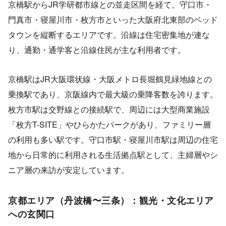
京橋駅からJR学研都市線との並走区間を経て、守口市・
門真市・寝屋川市・枚方市といった大阪府北東部のベッド
タウンを縦断するエリアです。沿線は住宅密集地が連な
り、通勤・通学客と沿線住民が主な利用者です。
京橋駅はJR大阪環状線・大阪メトロ長堀鶴見緑地線との
乗換駅であり、京阪線内で最大級の乗降客数を誇ります。
枚方市駅は交野線との接続駅で、周辺には大型商業施設
「枚方T-SITE」やひらかたパークがあり、ファミリー層
の利用も多い駅です。守口市駅・寝屋川市駅は周辺の住宅
地から日常的に利用される生活拠点駅として、主婦層やシ
ニア層の来訪が安定しています。
京都エリア（丹波橋〜三条）：観光・文化エリア
への玄関口