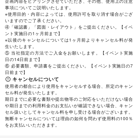
企画内容をヒアリングさせていただき、その他、使用上の注意
ビジネス・オフィス
事項についてご説明いたします。 

法人向けサービス
/
オフィス家具・OA機器
/
※使用目的・内容によっては、使用許可を取り消す場合がござ
イベント企画・運営
/
その他ビジネス・オフィス
いますのでご了承ください。 

その他活動・個人
④「確認書」「図面・レイアウト」をご提出ください。【イベ
その他活動・個人
ント実施日の1ヶ月前まで】 

※以後のキャンセルについては1ヶ月前よりキャンセル料が発
生いたします。 

⑤ 当社指定の方法でご入金をお願いします。【イベント実施
日の14日前まで】 

⑥ 必要書類、申請書をご提出ください。【イベント実施日の7
日前まで】
キャンセルについて
使用者の都合により使用をキャンセルする場合、所定のキャン
セル料が発生いたします。 

期日までに必要な書類や提出物等のご対応をいただけない場合
や期日までの利用料金のお支払いが確認できない場合、キャン
セル扱いとしてキャンセル料を申し受ける場合がございます。  

無断キャンセルについては理由の如何を問わず使用料の100％
をお支払いいただきます。 