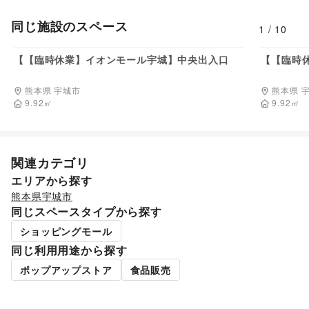
同じ施設のスペース
1
/
10
110,000
円/日
【【臨時休業】イオンモール宇城】中央出入口
【【臨時
熊本県 宇城市
熊本県 
9.92
㎡
9.92
㎡
関連カテゴリ
エリアから探す
熊本県
宇城市
同じスペースタイプから探す
ショッピングモール
同じ利用用途から探す
ポップアップストア
食品販売