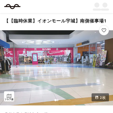
【【臨時休業】イオンモール宇城】南側催事場1
2
枚
フロア図