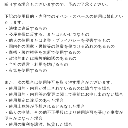
キッチン雑貨・調理器具
/
掃除用品・生活便利品
/
文房具
/
断りする場合もございますので、予めご了承ください。 

手芸・ハンドメイド
/
DIY用品・日曜大工
/
園芸・ガーデニング
/
花・盆栽・ドライフラワー
/
下記の使用目的・内容でのイベントスペースの使用は禁止とい
犬・猫・ペット
/
日用雑貨
/
食器・陶磁器
/
たします。 

その他インテリア・生活雑貨
・法律に違反するもの 

生活サービス
・公序良俗に反する、またはわいせつなもの 

携帯キャリア・格安SIM
/
インターネット・プロバイダ
/
・他人の信用または名誉・プライバシーを侵害するもの 

電気・ガス
/
ハウスクリーニング・家事代行
/
定期宅配
/
・国内外の国家・民族等の尊厳を傷つける恐れのあるもの 

リサイクル雑貨・古本
/
買取査定・金券
/
・商標・著作権等を無断で使用するもの 

ギフト・プレゼント
/
冠婚葬祭
/
資格・習い事
/
リフォーム
/
・政治的または宗教的勧誘のあるもの 

住宅（購入・賃貸）
/
たばこ
/
修理・メンテナンス
/
・当社の運営・利用を妨げるもの 

就職・転職・求人
/
その他生活サービス
・火気を使用するもの 

金融サービス
クレジットカード
/
保険
/
銀行
/
住宅ローン
/
証券・FX
/
また、次の場合は使用許可を取り消す場合がございます。 

不動産投資
/
その他金融サービス
・使用目的・内容が禁止されているものに該当する場合 

子育て・教育
・使用目的・内容等の変更に関して事前にお申し出のない場合 

ベビー用品
/
ランドセル
/
学習教材・通信教育
/
・使用規定に違反のあった場合 

子供向け教室・レッスン
/
塾・家庭教師
/
おもちゃ・絵本
/
・使用上危険が予想されるとみなした場合 

その他子育て・教育
・偽りの申請、その他不正手段により使用許可を受けた事実が
美容・健康・医療
ジム・フィットネス
/
ダイエット・健康グッズ
/
明らかになった場合 

美容・コスメ・香水
/
ヘアケア・シャンプー
/
美容家電
/
・使用の権利を譲渡、転貸した場合 
