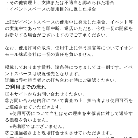
ヘアサロン・ネイルサロン
/
マッサージ・整体
/
・その他管理上、支障または不適当と認められた場合 

エステ・美容サービス
/
健康食品・サプリメント
/
・イベントスペースの使用目的に反した場合 

女性用品・フェムテック
/
コンタクトレンズ
/
医療・医薬品
/
その他美容・健康
上記がイベントスペースの使用中に発覚した場合、イベント等
エンタメ・ガジェット
の実施中であっても即中断、退店いただき、今後一切の開催を
PC・スマートフォン
/
スマホアクセサリー
/
ガジェット
/
お断りする場合がございますのでご了承ください。 

ゲーム
/
アニメ
/
コミック・マンガ
/
アイドル・芸能人
/
おもちゃ・ホビー
/
楽器・音楽機材
/
CD・DVD・本・雑誌
/
なお、使用許可の取消、使用中止に伴う損害等についてイオン
Webメディア・アプリ
/
テレビ・ドラマ
/
映画
/
モール株式会社は一切の責任を負いません。 

音楽・ライブ
/
演劇
/
占い
/
公営競技・宝くじ
/
その他エンタメ・ガジェット
掲載しております賃料、諸条件につきましては一例です。イベ
アート・デザイン
ントスペースは現況優先となります。 

絵画・書
/
写真・イラストレーション
/
立体作品・彫刻
/
詳細は弊社担当者との打ち合わせ時にご確認ください。 
その他アート・デザイン
ご利用までの流れ
レジャー・スポーツ
旅行・レジャー
/
キャンプ・アウトドア
/
野球
/
サッカー
/
①本サイトからお問い合わせください。 

バスケットボール
/
ゴルフ
/
その他レジャー・スポーツ
②お問い合わせ内容について審査の上、担当者より使用可否を
車・バイク・モビリティ
ご連絡させていただきます。 

車
/
バイク・オートバイ
/
自転車・ロードバイク
/
　※使用可否について当社はその理由を主催者に対して返答す
マイクロモビリティ
/
その他車・バイク・モビリティ
る義務を負いません。 

NPO・公共団体
　※先着順ではございません。 

地方公共団体・行政・政府
/
外国団体・大使館
/
募金・寄付
③ご担当者さまと現場打合せをさせていただきます。 

/
NPO・ボランティア活動
/
その他NPO・公共団体