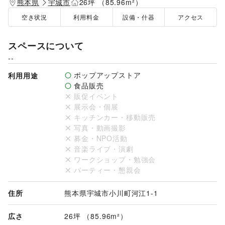
熊本県
宇城市
26坪 （85.96m²）
空き状況
利用料金
設備・什器
アクセス
スペースについて
--
ポップアップストア
利用用途
食品販売
販促イベント
展示会・個展
キッチンカー・移動販売
写真・動画撮影
募金・NPO活動
音楽ライブ・演劇
ワークショップ・勉強会
パーティー・懇親会
住所
熊本県宇城市小川町河江1-1
広さ
26坪 （85.96m²）