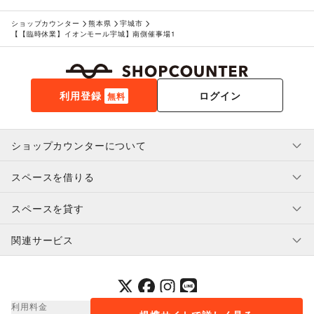
ショップカウンター
熊本県
宇城市
【【臨時休業】イオンモール宇城】南側催事場1
利用登録
ログイン
無料
ショップカウンターについて
スペースを借りる
利用規約・ガイドライン
プライバシーポリシー
スペースを貸す
特定商取引法に基づく表示
スペースを借りたい人へ
ヘルプ・お問い合わせ
はじめてガイド
関連サービス
補償プログラム
ユーザー利用規約
スペースを貸したい方へ
提携パートナー
オーナー利用規約
提携パートナー
SHOPCOUNTER MAGAZINE
運営会社
採用情報
プレスリリース
ショップカウンターエンタープライズ
利用料金