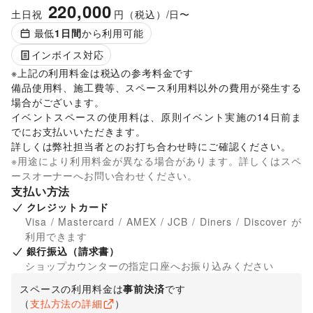
220,000
土日祝
円（税込）/日〜
最低
1
日間
から利用可能
インボイス対応
※上記の利用料金は税込の参考料金です

備品使用料、施工費等、スペース利用料以外の費用が発生する
場合がございます。 

イベントスペースの使用料は、原則イベント実施の14日前ま
でにお支払いいただきます。 

詳しくは弊社担当者とのお打ち合わせ時にご確認ください。 
※用途により利用料金が異なる場合があります。詳しくはスペ
ースオーナーへお問い合わせください。
支払い方法
クレジットカード
Visa / Mastercard / AMEX / JCB / Diners / Discover が
利用できます
銀行振込（請求書）
ショップカウンターの指定口座へお振り込みください
スペースの利用料金は
事前決済
です
（
支払方法の詳細
）