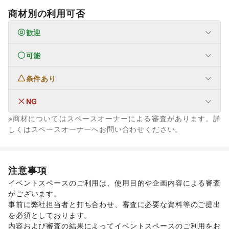
商材別の利用可否
歓迎
可能
なし
条件あり
ファッション
メンズファッション
/
レディースファッション
/
ユニセックス
/
インナー・ルームウェア
/
NG
なし
キッズ・ベビー・マタニティ
/
スポーツ
/
シーズナルウェア
※商材についてはスペースオーナーによる審査があります。詳
/
ジュエリー・アクセサリー
/
メガネ・アイウェア
/
腕時計
/
生活サービス
しくはスペースオーナーへお問い合わせください。
靴
/
バッグ・革小物
/
ファッション雑貨
/
和服・着物
/
古着
/
ウォーターサーバー
その他ファッション
フード・飲食
スイーツ・洋菓子
/
和菓子
/
パン
/
お弁当・惣菜
/
注意事項
軽食・ホットスナック
/
コーヒー・紅茶
/
その他飲料
/
イベントスペースのご利用は、使用目的や企画内容による審査
ワイン・洋酒
/
日本酒・焼酎・地酒
/
食材・調味料
/
がございます。 

物産展・マルシェ
/
キッチンカー・移動販売
/
事前に弊社担当者と打ち合わせ、審査に必要な資料等のご提出
野菜・果物・生鮮食品
/
その他フード・飲食
インテリア・生活雑貨
を必須としております。 

インテリア
/
寝具・ベッド
/
家具・家電
/
内容および審査の結果によってイベントスペースのご利用をお