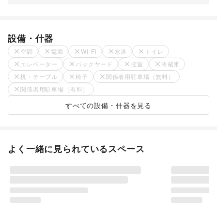
設備・什器
空調
電源
Wi-Fi
水道
トイレ
エレベーター
バックヤード
控室
冷蔵庫
机・テーブル
椅子
関係者用駐車場（無料）
関係者用駐車場（有料）
すべての設備・什器を見る
よく一緒に見られているスペース