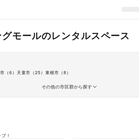
ングモール
のレンタルスペース
井市
（
6
）
天童市
（
25
）
東根市
（
8
）
その他の市区郡から探す
ップ！