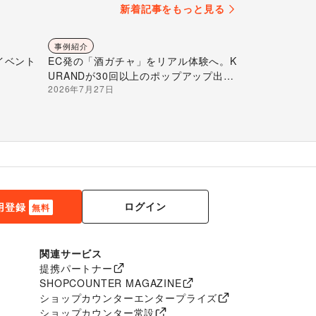
新着記事をもっと見る
事例紹介
イベント
EC発の「酒ガチャ」をリアル体験へ。K
URANDが30回以上のポップアップ出店
2026年7月27日
で届ける“新しいお酒との出会い”
ログイン
用登録
無料
関連サービス
提携パートナー
SHOPCOUNTER MAGAZINE
ショップカウンターエンタープライズ
ショップカウンター常設