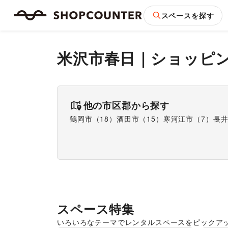
スペースを探す
米沢市春日
｜
ショッピ
他の市区郡から探す
鶴岡市
（
18
）
酒田市
（
15
）
寒河江市
（
7
）
長
スペース特集
いろいろなテーマでレンタルスペースをピックア