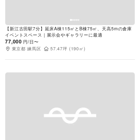
【新江古田駅7分】延床A棟115㎡とB棟75㎡、天高5mの倉庫
イベントスペース｜展示会やギャラリーに最適
77,000
円/日〜
東京都
練馬区
57.47
坪 (
190
㎡)
Previous slide
Next s