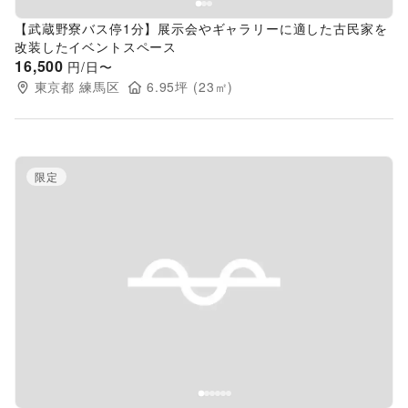
【武蔵野寮バス停1分】展示会やギャラリーに適した古民家を
改装したイベントスペース
16,500
円/日〜
東京都
練馬区
6.95
坪 (
23
㎡)
限定
Previous slide
Next s