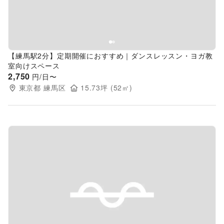
【練馬駅2分】定期開催におすすめ｜ダンスレッスン・ヨガ教
室向けスペース
2,750
円/日〜
東京都
練馬区
15.73
坪 (
52
㎡)
Previous slide
Next s