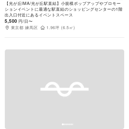
【光が丘IMA/光が丘駅直結】小規模ポップアップやプロモー
ションイベントに最適な駅直結のショッピングセンターの1階
出入口付近にあるイベントスペース
5,500
円/日〜
東京都
練馬区
1.96
坪 (
6.5
㎡)
Previous slide
Next s