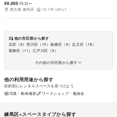
99,000
円/日〜
東京都
練馬区
12.1
坪 (
40
㎡)
他の市区郡から探す
北区
（
9
）
荒川区
（
15
）
板橋区
（
9
）
足立区
（
18
）
葛飾区
（
11
）
江戸川区
（
9
）
その他の市区郡から探す
他の利用用途から探す
目的別にレンタルスペースを見つけよう
ポップアップストア
食品販売
写真・動画撮影
ワークショップ・勉強会
販促イベント
練馬区
×スペースタイプから探す