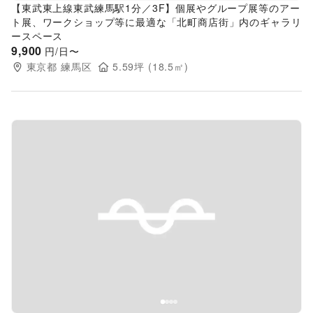
【東武東上線東武練馬駅1分／3F】個展やグループ展等のアー
ト展、ワークショップ等に最適な「北町商店街」内のギャラリ
ースペース
9,900
円/日〜
東京都
練馬区
5.59
坪 (
18.5
㎡)
Previous slide
Next s