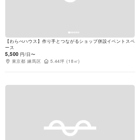
【わらべハウス】作り手とつながるショップ併設イベントスペ
ース
5,500
円/日〜
東京都
練馬区
5.44
坪 (
18
㎡)
Previous slide
Next s