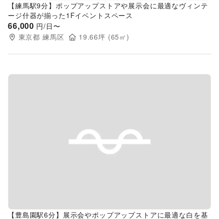
【練馬駅9分】ポップアップストアや展示会に最適なヴィンテ
ージ什器が揃った1Fイベントスペース
66,000
円/日〜
東京都
練馬区
19.66
坪 (
65
㎡)
Previous slide
Next s
【豊島園駅6分】展示会やポップアップストアに最適な白を基