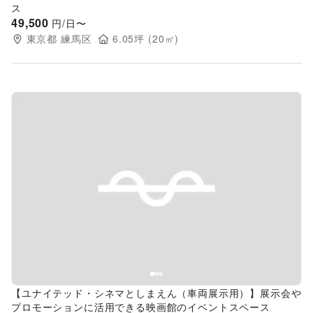
ス
49,500
円/日〜
東京都
練馬区
6.05
坪 (
20
㎡)
Previous slide
Next s
【ユナイテッド・シネマとしまえん（車両展示用）】展示会や
プロモーションに活用できる映画館のイベントスペース