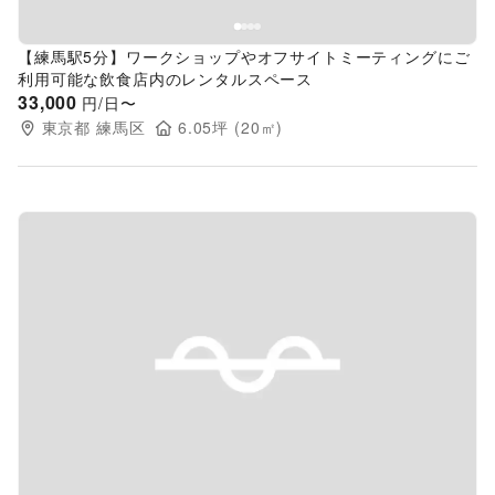
【練馬駅5分】ワークショップやオフサイトミーティングにご
利用可能な飲食店内のレンタルスペース
33,000
円/日〜
東京都
練馬区
6.05
坪 (
20
㎡)
Previous slide
Next s