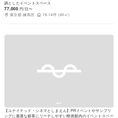
調としたイベントスペース
77,000
円/日〜
東京都
練馬区
18.14
坪 (
60
㎡)
Previous slide
Next s
【ユナイテッド・シネマとしまえん】PRイベントやサンプリ
ングに最適な顧客にリーチしやすい映画館内のイベントスペー