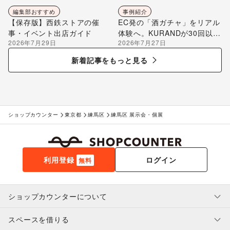
編集部おすすめ
事例紹介
【保存版】西鉄ストアの催
EC発の「酒ガチャ」をリアル
事・イベント出店ガイド
体験へ。KURANDが30回以上
2026年7月29日
2026年7月27日
のポップアップ出店で届け
る“新しいお酒との出会い”
新着記事をもっと見る
ショップカウンター
東京都
練馬区
練馬区 展示会・個展
利用登録
ログイン
無料
ショップカウンターについて
スペースを借りる
利用規約・ガイドライン