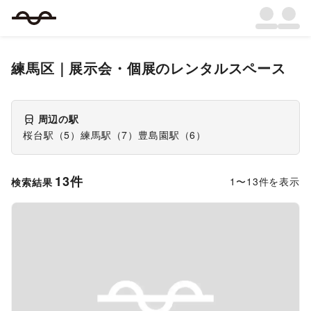
練馬区
｜
展示会・個展
のレンタルスペース
周辺の駅
桜台駅
（
5
）
練馬駅
（
7
）
豊島園駅
（
6
）
13
件
1
〜
13
件を表示
検索結果
Previous slide
Next s