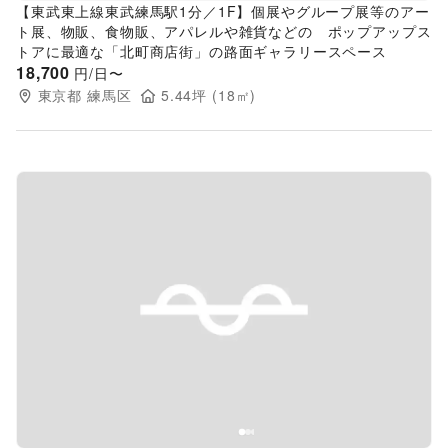
【東武東上線東武練馬駅1分／1F】個展やグループ展等のアー
ト展、物販、食物販、アパレルや雑貨などの ポップアップス
トアに最適な「北町商店街」の路面ギャラリースペース
18,700
円/日〜
東京都
練馬区
5.44
坪 (
18
㎡)
Previous slide
Next s