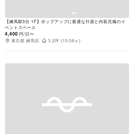
【練馬駅3分 1F】ポップアップに最適な什器と内装完備のイ
ベントスペース
4,400
円/日〜
東京都
練馬区
3.2
坪 (
10.58
㎡)
Previous slide
Next s