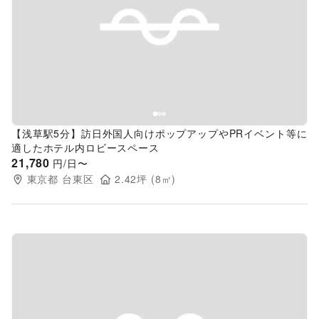
Previous slide
Next s
【浅草駅5分】訪日外国人向けポップアップやPRイベント等に
適したホテル内ロビースペース
21,780
円/日〜
東京都
台東区
2.42
坪 (
8
㎡)