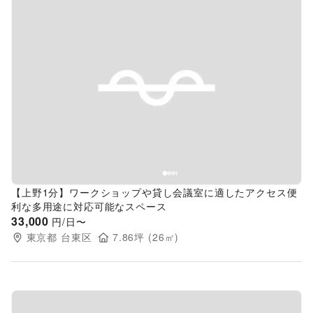
Previous slide
Next s
【上野1分】ワークショップや貸し会議室に適したアクセス便
利な多用途に対応可能なスペース
33,000
円/日〜
東京都
台東区
7.86
坪 (
26
㎡)