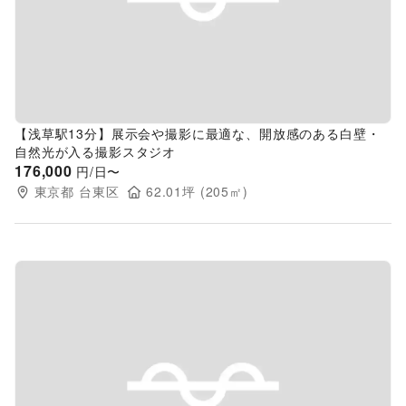
Previous slide
Next s
【浅草駅13分】展示会や撮影に最適な、開放感のある白壁・
自然光が入る撮影スタジオ
176,000
円/日〜
東京都
台東区
62.01
坪 (
205
㎡)
Previous slide
Next s