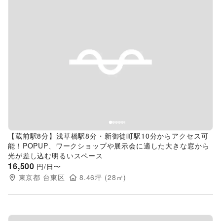
Previous slide
Next s
【蔵前駅8分】浅草橋駅8分・新御徒町駅10分からアクセス可
能！POPUP、ワークショップや展示会に適した大きな窓から
光が差し込む明るいスペース
16,500
円/日〜
東京都
台東区
8.46
坪 (
28
㎡)