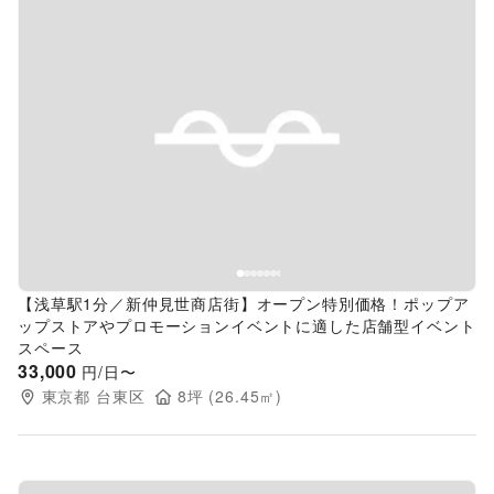
Previous slide
Next s
【浅草駅1分／新仲見世商店街】オープン特別価格！ポップア
ップストアやプロモーションイベントに適した店舗型イベント
スペース
33,000
円/日〜
東京都
台東区
8
坪 (
26.45
㎡)