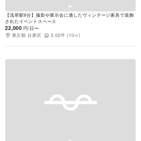
【浅草駅9分】撮影や展示会に適したヴィンテージ家具で装飾
されたイベントスペース
22,000
円/日〜
東京都
台東区
3.02
坪 (
10
㎡)
Previous slide
Next s