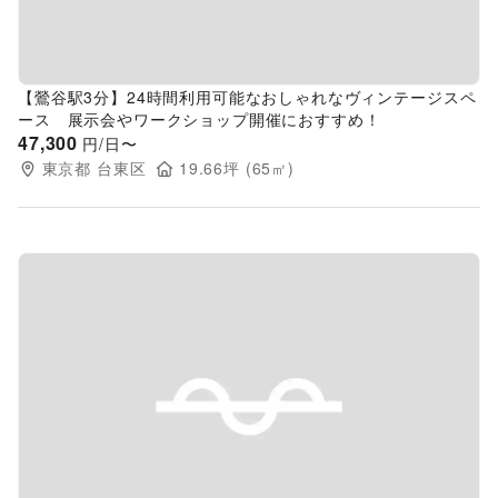
【鶯谷駅3分】24時間利用可能なおしゃれなヴィンテージスペ
ース 展示会やワークショップ開催におすすめ！
47,300
円/日〜
東京都
台東区
19.66
坪 (
65
㎡)
Previous slide
Next s