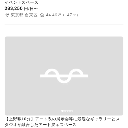
イベントスペース
283,250
円/日〜
東京都
台東区
44.46
坪 (
147
㎡)
Previous slide
Next s
【上野駅10分】アート系の展示会等に最適なギャラリーとス
タジオが融合したアート展示スペース