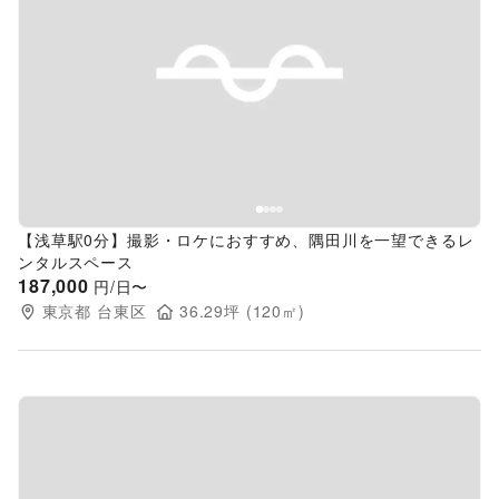
Previous slide
Next s
【浅草駅0分】撮影・ロケにおすすめ、隅田川を一望できるレ
ンタルスペース
187,000
円/日〜
東京都
台東区
36.29
坪 (
120
㎡)