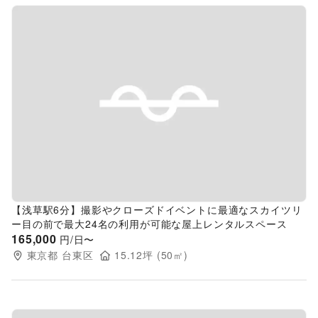
Previous slide
Next s
【浅草駅6分】撮影やクローズドイベントに最適なスカイツリ
ー目の前で最大24名の利用が可能な屋上レンタルスペース
165,000
円/日〜
東京都
台東区
15.12
坪 (
50
㎡)