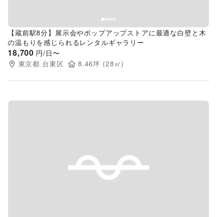
【蔵前駅8分】展示会やポップアップストアに最適な白壁と木
の温もりを感じられるレンタルギャラリー
18,700
円/日〜
東京都
台東区
8.46
坪 (
28
㎡)
Previous slide
Next s