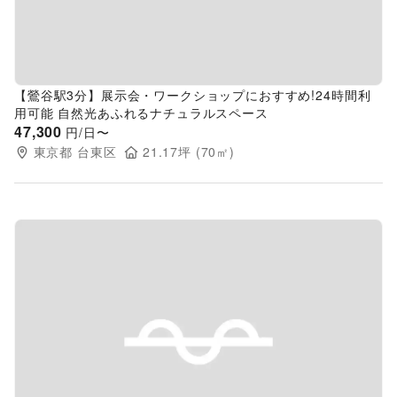
【鶯谷駅3分】展示会・ワークショップにおすすめ!24時間利
用可能 自然光あふれるナチュラルスペース
47,300
円/日〜
東京都
台東区
21.17
坪 (
70
㎡)
Previous slide
Next s