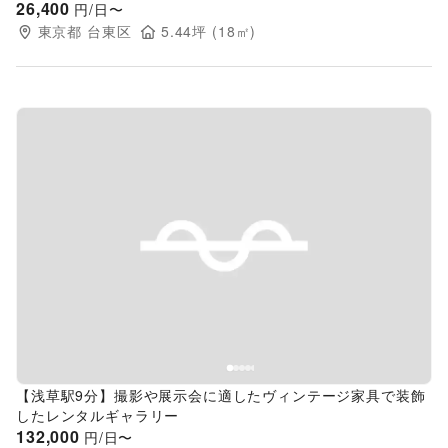
26,400
円/日〜
東京都
台東区
5.44
坪 (
18
㎡)
Previous slide
Next s
【浅草駅9分】撮影や展示会に適したヴィンテージ家具で装飾
したレンタルギャラリー
132,000
円/日〜