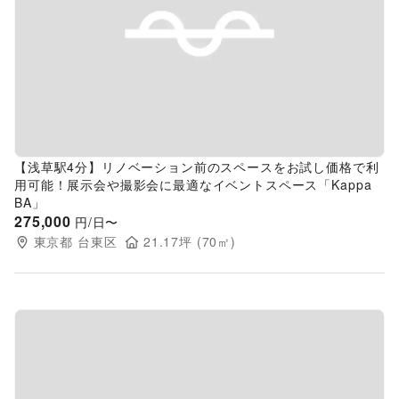
Previous slide
Next s
【浅草駅4分】リノベーション前のスペースをお試し価格で利
用可能！展示会や撮影会に最適なイベントスペース「Kappa
BA」
275,000
円/日〜
東京都
台東区
21.17
坪 (
70
㎡)