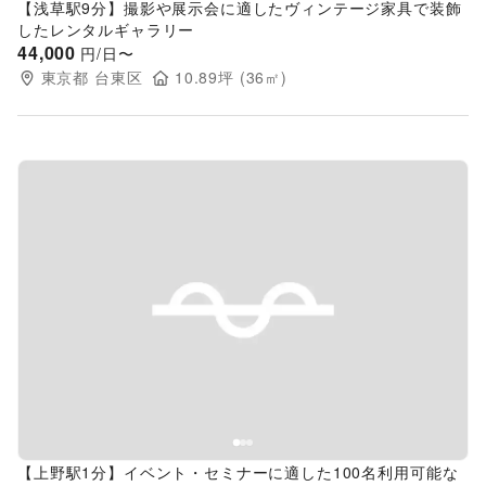
【浅草駅9分】撮影や展示会に適したヴィンテージ家具で装飾
したレンタルギャラリー
44,000
円/日〜
東京都
台東区
10.89
坪 (
36
㎡)
Previous slide
Next s
【上野駅1分】イベント・セミナーに適した100名利用可能な