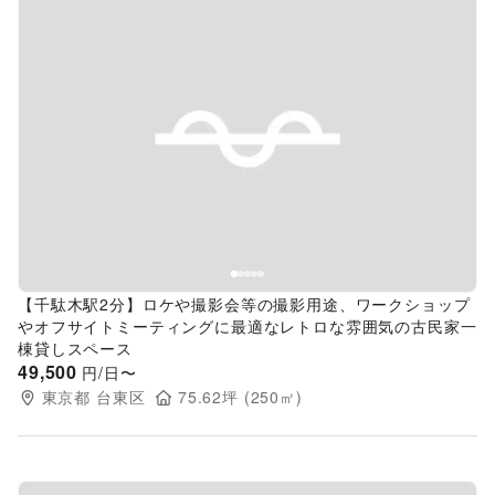
Previous slide
Next s
【千駄木駅2分】ロケや撮影会等の撮影用途、ワークショップ
やオフサイトミーティングに最適なレトロな雰囲気の古民家一
棟貸しスペース
49,500
円/日〜
東京都
台東区
75.62
坪 (
250
㎡)