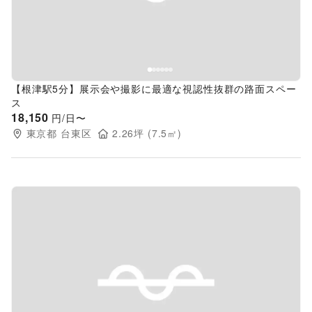
【根津駅5分】展示会や撮影に最適な視認性抜群の路面スペー
ス
18,150
円/日〜
東京都
台東区
2.26
坪 (
7.5
㎡)
Previous slide
Next s