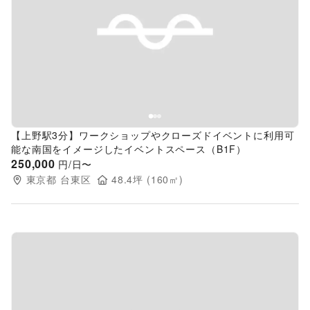
Previous slide
Next s
【上野駅3分】ワークショップやクローズドイベントに利用可
能な南国をイメージしたイベントスペース（B1F）
250,000
円/日〜
東京都
台東区
48.4
坪 (
160
㎡)