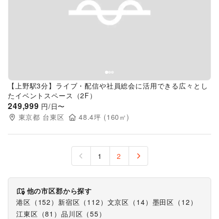
Previous slide
Next s
【上野駅3分】ライブ・配信や社員総会に活用できる広々とし
たイベントスペース（2F）
249,999
円/日〜
東京都
台東区
48.4
坪 (
160
㎡)
1
2
他の市区郡から探す
港区
（
152
）
新宿区
（
112
）
文京区
（
14
）
墨田区
（
12
）
江東区
（
81
）
品川区
（
55
）