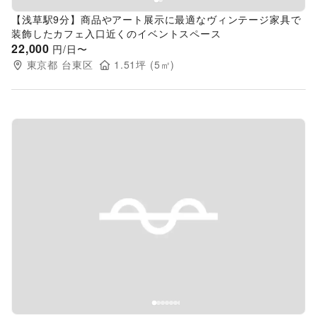
【浅草駅9分】商品やアート展示に最適なヴィンテージ家具で
装飾したカフェ入口近くのイベントスペース
22,000
円/日〜
東京都
台東区
1.51
坪 (
5
㎡)
Previous slide
Next s