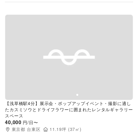
Previous slide
Next s
【浅草橋駅4分】展示会・ポップアップイベント・撮影に適し
たカスミソウとドライフラワーに囲まれたレンタルギャラリー
スペース
40,000
円/日〜
東京都
台東区
11.19
坪 (
37
㎡)