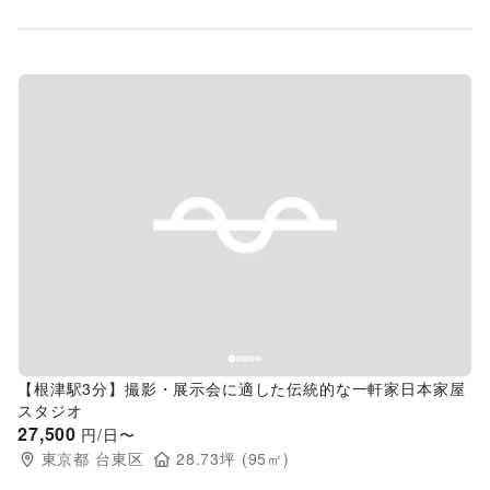
Previous slide
Next s
【根津駅3分】撮影・展示会に適した伝統的な一軒家日本家屋
スタジオ
27,500
円/日〜
東京都
台東区
28.73
坪 (
95
㎡)