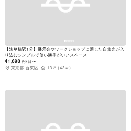
Previous slide
Next s
【浅草橋駅1分】展示会やワークショップに適した自然光が入
り込むシンプルで使い勝手がいいスペース
41,690
円/日〜
東京都
台東区
13
坪 (
43
㎡)