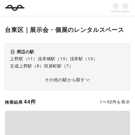
台東区
｜
展示会・個展
のレンタルスペース
周辺の駅
上野駅
（
11
）
浅草橋駅
（
13
）
浅草駅
（
13
）
京成上野駅
（
8
）
田原町駅
（
7
）
その他の駅から探す
44
件
1
〜
32
件を表示
検索結果