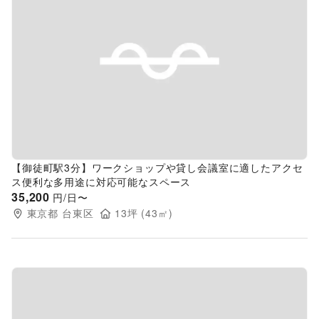
Previous slide
Next s
【御徒町駅3分】ワークショップや貸し会議室に適したアクセ
ス便利な多用途に対応可能なスペース
35,200
円/日〜
東京都
台東区
13
坪 (
43
㎡)