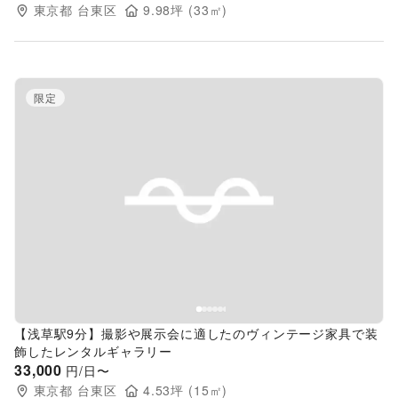
東京都
台東区
9.98
坪 (
33
㎡)
限定
Previous slide
Next s
【浅草駅9分】撮影や展示会に適したのヴィンテージ家具で装
飾したレンタルギャラリー
33,000
円/日〜
東京都
台東区
4.53
坪 (
15
㎡)