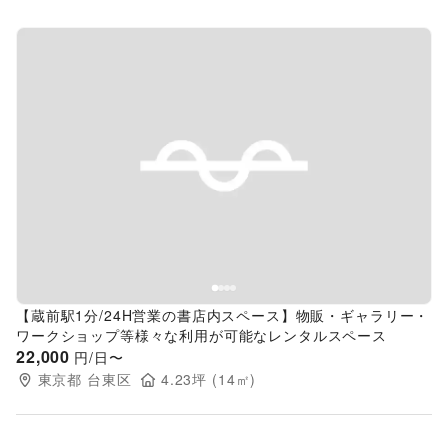
Previous slide
Next s
【蔵前駅1分/24H営業の書店内スペース】物販・ギャラリー・
ワークショップ等様々な利用が可能なレンタルスペース
22,000
円/日〜
東京都
台東区
4.23
坪 (
14
㎡)