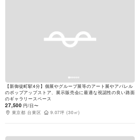
Previous slide
Next s
【新御徒町駅4分】個展やグループ展等のアート展やアパレル
のポップアップストア、展示販売会に最適な視認性の良い路面
のギャラリースペース
27,500
円/日〜
東京都
台東区
9.07
坪 (
30
㎡)