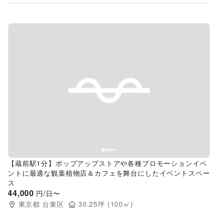
Previous slide
Next s
【蔵前駅1分】ポップアップストアや各種プロモーションイベ
ントに最適な観葉植物店＆カフェを舞台にしたイベントスペー
ス
44,000
円/日〜
東京都
台東区
30.25
坪 (
100
㎡)