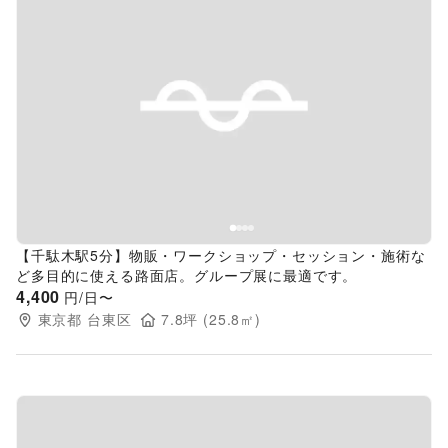
Previous slide
Next s
【千駄木駅5分】物販・ワークショップ・セッション・施術な
ど多目的に使える路面店。グループ展に最適です。
4,400
円/日〜
東京都
台東区
7.8
坪 (
25.8
㎡)