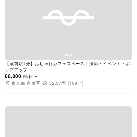
Previous slide
Next s
【蔵前駅1分】おしゃれカフェスペース｜撮影・イベント・ポ
ップアップ
88,000
円/日〜
東京都
台東区
32.97
坪 (
109
㎡)