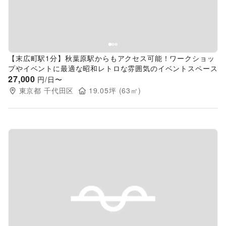
【末広町駅1分】秋葉原駅からもアクセス可能！ワークショッ
プやイベントに最適な昭和レトロな雰囲気のイベントスペース
27,000
円/日〜
東京都
千代田区
19.05
坪 (
63
㎡)
Previous slide
Next s