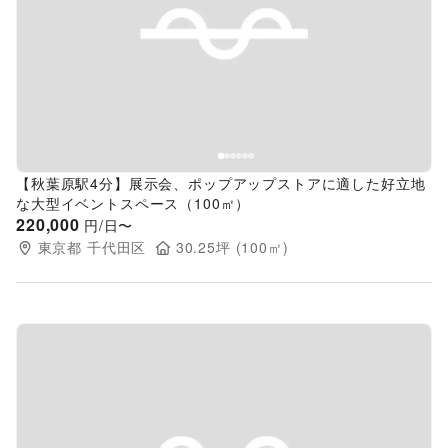
Previous slide
Next s
【秋葉原駅4分】展示会、ポップアップストアに適した好立地
な大型イベントスペース（100㎡）
220,000
円/日〜
東京都
千代田区
30.25
坪 (
100
㎡)