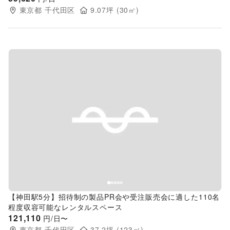
東京都
千代田区
9.07
坪 (
30
㎡)
Previous slide
Next s
【神田駅5分】招待制の製品PR会や受注販売会に適した110名
程度収容可能なレンタルスペース
121,110
円/日〜
東京都
千代田区
37.2
坪 (
123
㎡)