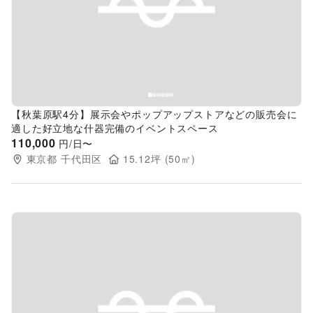
Previous slide
Next s
【秋葉原駅4分】展示会やポップアップストアなどの販売会に
適した好立地な什器完備のイベントスペース
110,000
円/日〜
東京都
千代田区
15.12
坪 (
50
㎡)