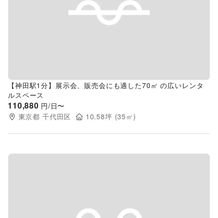
Previous slide
Next s
【神田駅1分】展示会、販売会にも適した70㎡ の広いレンタ
ルスペース
110,880
円/日〜
東京都
千代田区
10.58
坪 (
35
㎡)