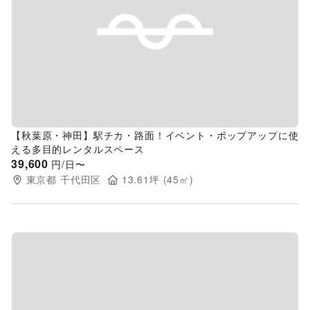
Previous slide
Next s
【秋葉原・神田】駅チカ・路面！イベント・ポップアップに使
える多目的レンタルスペース
39,600
円/日〜
東京都
千代田区
13.61
坪 (
45
㎡)