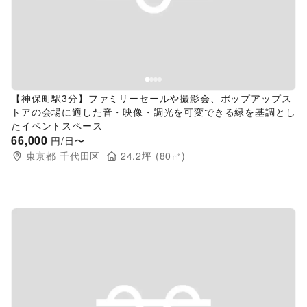
Previous slide
Next s
【神保町駅3分】ファミリーセールや撮影会、ポップアップス
トアの会場に適した音・映像・調光を可変できる緑を基調とし
たイベントスペース
66,000
円/日〜
東京都
千代田区
24.2
坪 (
80
㎡)