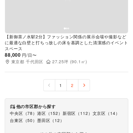
【新御茶ノ水駅2分】ファッション関係の展示会場や撮影など
に最適な白壁と打ちっ放しの床を基調とした清潔感のイベント
スペース
88,000
円/日〜
東京都
千代田区
27.25
坪 (
90.1
㎡)
1
2
他の市区郡から探す
中央区
（
78
）
港区
（
152
）
新宿区
（
112
）
文京区
（
14
）
台東区
（
50
）
墨田区
（
12
）