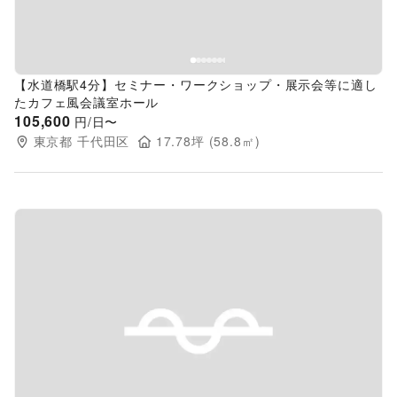
【水道橋駅4分】セミナー・ワークショップ・展示会等に適し
たカフェ風会議室ホール
105,600
円/日〜
東京都
千代田区
17.78
坪 (
58.8
㎡)
Previous slide
Next s