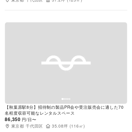
Previous slide
Next s
【秋葉原駅8分】招待制の製品PR会や受注販売会に適した70
名程度収容可能なレンタルスペース
86,350
円/日〜
東京都
千代田区
35.08
坪 (
116
㎡)