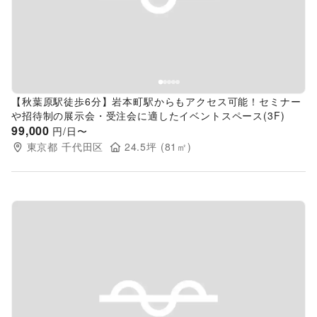
Previous slide
Next s
【秋葉原駅徒歩6分】岩本町駅からもアクセス可能！セミナー
や招待制の展示会・受注会に適したイベントスペース(3F)
99,000
円/日〜
東京都
千代田区
24.5
坪 (
81
㎡)
Previous slide
Next s