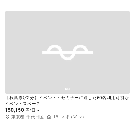
Previous slide
Next s
【秋葉原駅2分】イベント・セミナーに適した60名利用可能な
イベントスペース
150,150
円/日〜
東京都
千代田区
18.14
坪 (
60
㎡)