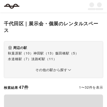
千代田区
｜
展示会・個展
のレンタルスペー
ス
周辺の駅
秋葉原駅
（
10
）
神田駅
（
13
）
飯田橋駅
（
5
）
水道橋駅
（
7
）
淡路町駅
（
11
）
その他の駅から探す
47
件
1
〜
32
件を表示
検索結果