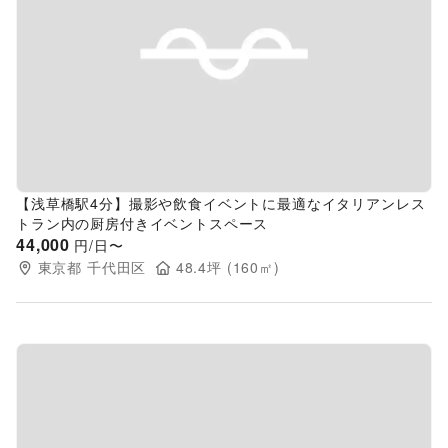
Previous slide
Next s
【浅草橋駅4分】撮影や飲食イベントに最適なイタリアンレス
トラン内の厨房付きイベントスペース
44,000
円/日〜
東京都
千代田区
48.4
坪 (
160
㎡)