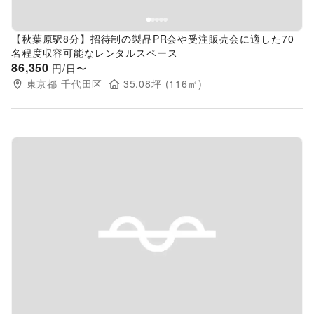
【秋葉原駅8分】招待制の製品PR会や受注販売会に適した70
名程度収容可能なレンタルスペース
86,350
円/日〜
東京都
千代田区
35.08
坪 (
116
㎡)
Previous slide
Next s