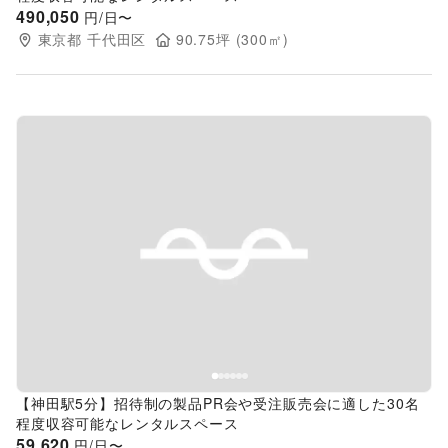
490,050
円/日〜
東京都
千代田区
90.75
坪 (
300
㎡)
Previous slide
Next s
【神田駅5分】招待制の製品PR会や受注販売会に適した30名
程度収容可能なレンタルスペース
59,620
円/日〜