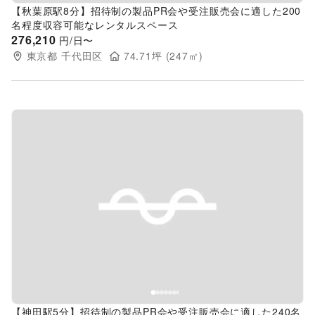
【秋葉原駅8分】招待制の製品PR会や受注販売会に適した200
名程度収容可能なレンタルスペース
276,210
円/日〜
東京都
千代田区
74.71
坪 (
247
㎡)
Previous slide
Next s
【神田駅5分】招待制の製品PR会や受注販売会に適した240名