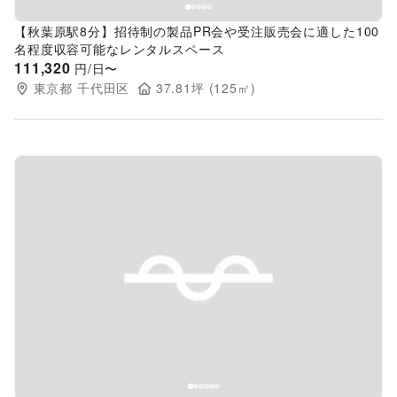
【秋葉原駅8分】招待制の製品PR会や受注販売会に適した100
名程度収容可能なレンタルスペース
111,320
円/日〜
東京都
千代田区
37.81
坪 (
125
㎡)
Previous slide
Next s