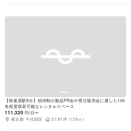
Previous slide
Next s
【秋葉原駅8分】招待制の製品PR会や受注販売会に適した100
名程度収容可能なレンタルスペース
111,320
円/日〜
東京都
千代田区
37.81
坪 (
125
㎡)