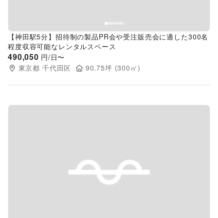
【神田駅5分】招待制の製品PR会や受注販売会に適した300名
程度収容可能なレンタルスペース
490,050
円/日〜
東京都
千代田区
90.75
坪 (
300
㎡)
Previous slide
Next s