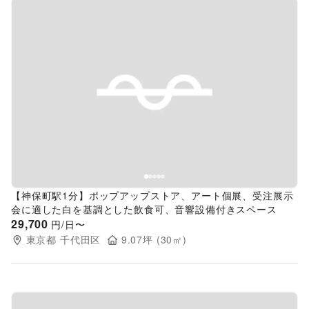
Previous slide
Next s
【神保町駅1分】ポップアップストア、アート個展、受注展示
会に適した白を基調とした飲食可、音響設備付きスペース
29,700
円/日〜
東京都
千代田区
9.07
坪 (
30
㎡)