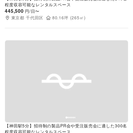
程度収容可能なレンタルスペース
445,500
円/日〜
東京都
千代田区
80.16
坪 (
265
㎡)
Previous slide
Next s
【神田駅5分】招待制の製品PR会や受注販売会に適した300名
程度収容可能なレンタルスペース