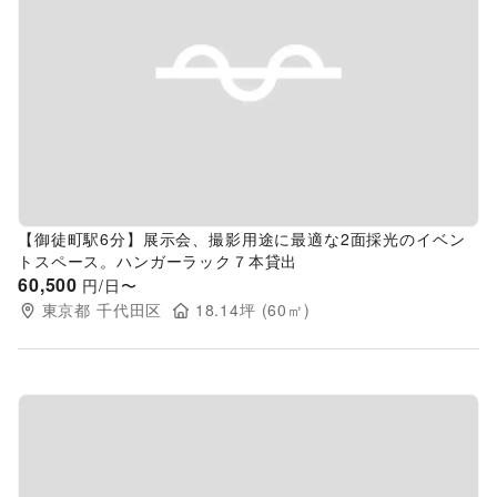
Previous slide
Next s
【御徒町駅6分】展示会、撮影用途に最適な2面採光のイベン
トスペース。ハンガーラック７本貸出
60,500
円/日〜
東京都
千代田区
18.14
坪 (
60
㎡)