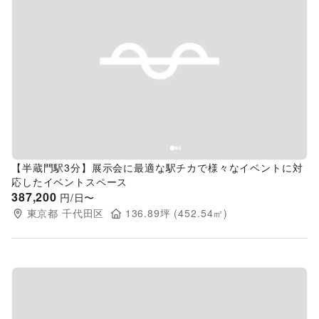
Previous slide
Next s
【半蔵門駅3分】展示会に最適な駅チカで様々なイベントに対
応したイベントスペース
387,200
円/日〜
東京都
千代田区
136.89
坪 (
452.54
㎡)