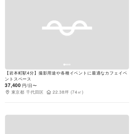
Previous slide
Next s
【岩本町駅4分】撮影用途や各種イベントに最適なカフェイベ
ントスペース
37,400
円/日〜
東京都
千代田区
22.38
坪 (
74
㎡)