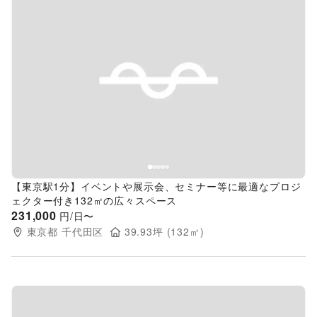
Previous slide
Next s
【東京駅1分】イベントや展示会、セミナー等に最適なプロジ
ェクター付き132㎡の広々スペース
231,000
円/日〜
東京都
千代田区
39.93
坪 (
132
㎡)