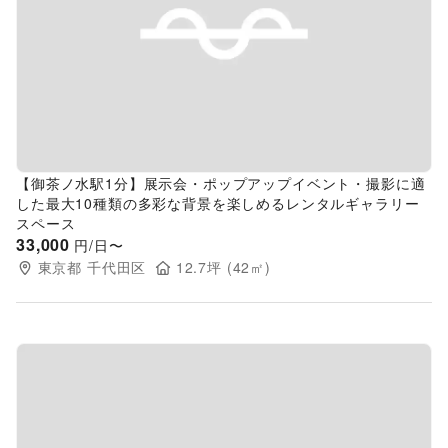
Previous slide
Next s
【御茶ノ水駅1分】展示会・ポップアップイベント・撮影に適
した最大10種類の多彩な背景を楽しめるレンタルギャラリー
スペース
33,000
円/日〜
東京都
千代田区
12.7
坪 (
42
㎡)