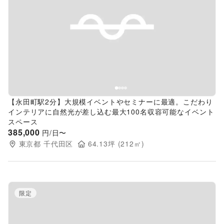
Previous slide
Next s
【永田町駅2分】大規模イベントやセミナーに最適。こだわり
インテリアに自然光が差し込む最大100名収容可能なイベント
スペース
385,000
円/日〜
東京都
千代田区
64.13
坪 (
212
㎡)
限定