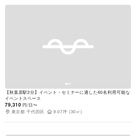
Previous slide
Next s
【秋葉原駅2分】イベント・セミナーに適した60名利用可能な
イベントスペース
79,310
円/日〜
東京都
千代田区
9.07
坪 (
30
㎡)