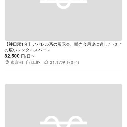
Previous slide
Next s
【神田駅1分】アパレル系の展示会、販売会用途に適した70㎡
の広いレンタルスペース
82,500
円/日〜
東京都
千代田区
21.17
坪 (
70
㎡)
Previous slide
Next s