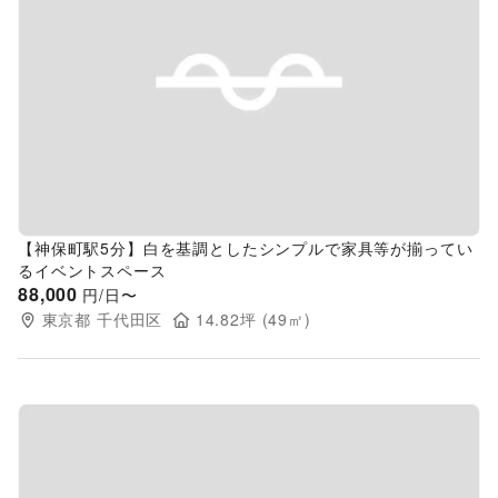
Previous slide
Next s
【神保町駅5分】白を基調としたシンプルで家具等が揃ってい
るイベントスペース
88,000
円/日〜
東京都
千代田区
14.82
坪 (
49
㎡)