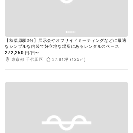
【秋葉原駅2分】展示会やオフサイドミーティングなどに最適
なシンプルな内装で好立地な場所にあるレンタルスペース
272,250
円/日〜
東京都
千代田区
37.81
坪 (
125
㎡)
Previous slide
Next s