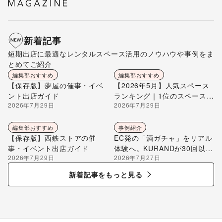
新着記事
短期出店に最適なレンタルスペース活用のノウハウや事例をま
とめてご紹介
編集部おすすめ
編集部おすすめ
【保存版】夢屋の催事・イベ
【2026年5月】人気スペース
ント出店ガイド
ランキング｜1位のスペースを
2026年7月29日
2026年7月29日
編集部が解説
編集部おすすめ
事例紹介
【保存版】西鉄ストアの催
EC発の「酒ガチャ」をリアル
事・イベント出店ガイド
体験へ。KURANDが30回以上
2026年7月29日
2026年7月27日
のポップアップ出店で届け
る“新しいお酒との出会い”
新着記事をもっと見る