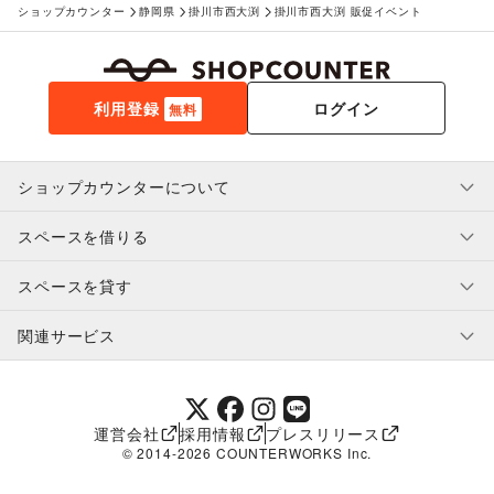
ショップカウンター
静岡県
掛川市西大渕
掛川市西大渕 販促イベント
利用登録
ログイン
無料
ショップカウンターについて
スペースを借りる
利用規約・ガイドライン
プライバシーポリシー
スペースを貸す
特定商取引法に基づく表示
スペースを借りたい人へ
ヘルプ・お問い合わせ
はじめてガイド
関連サービス
補償プログラム
ユーザー利用規約
スペースを貸したい方へ
提携パートナー
オーナー利用規約
提携パートナー
SHOPCOUNTER MAGAZINE
運営会社
採用情報
プレスリリース
ショップカウンターエンタープライズ
© 2014-
2026
COUNTERWORKS Inc.
ショップカウンター常設
補償プログラム