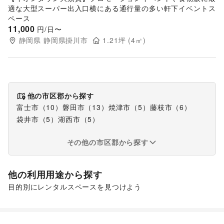
適な大型スーパー出入口横にある通行量の多い軒下イベントス
ペース
11,000
円/日〜
静岡県
静岡県掛川市
1.21
坪 (
4
㎡)
他の市区郡から探す
富士市
（
10
）
磐田市
（
13
）
焼津市
（
5
）
藤枝市
（
6
）
袋井市
（
5
）
湖西市
（
5
）
その他の市区郡から探す
他の利用用途から探す
目的別にレンタルスペースを見つけよう
ポップアップストア
食品販売
キッチンカー・移動販売