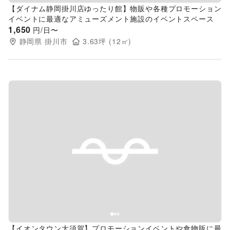
【ダイナム静岡掛川店ゆったり館】物販や各種プロモーション
イベントに最適なアミューズメント施設のイベントスペース
1,650
円/日〜
静岡県
掛川市
3.63
坪 (
12
㎡)
Previous slide
Next s
【イオンタウン大須賀】プロモーションイベントや食物販に最