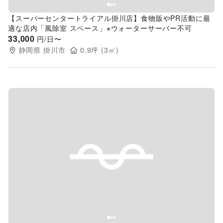
【スーパーセンタートライアル掛川店】食物販やPR活動に最
適な店内「風除室 スペース」※ウォーターサーバー不可
33,000
円/日〜
静岡県
掛川市
0.9
坪 (
3
㎡)
Previous slide
Next s