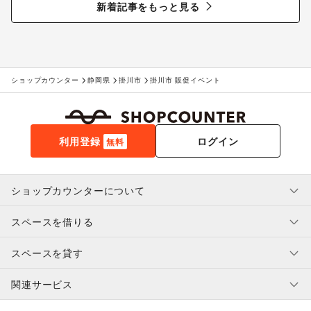
新着記事をもっと見る
ショップカウンター
静岡県
掛川市
掛川市 販促イベント
利用登録
ログイン
無料
ショップカウンターについて
スペースを借りる
利用規約・ガイドライン
プライバシーポリシー
スペースを貸す
特定商取引法に基づく表示
スペースを借りたい人へ
ヘルプ・お問い合わせ
はじめてガイド
関連サービス
補償プログラム
ユーザー利用規約
スペースを貸したい方へ
提携パートナー
オーナー利用規約