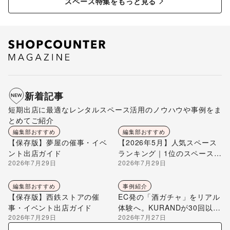
スペース特集をもっと見る
新着記事
短期出店に最適なレンタルスペース活用のノウハウや事例をま
とめてご紹介
編集部おすすめ
編集部おすすめ
【保存版】夢屋の催事・イベ
【2026年5月】人気スペース
ント出店ガイド
ランキング｜1位のスペースを
2026年7月29日
2026年7月29日
編集部が解説
編集部おすすめ
事例紹介
【保存版】西鉄ストアの催
EC発の「酒ガチャ」をリアル
事・イベント出店ガイド
体験へ。KURANDが30回以上
2026年7月29日
2026年7月27日
のポップアップ出店で届け
る“新しいお酒との出会い”