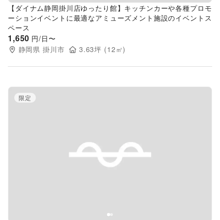
【ダイナム静岡掛川店ゆったり館】キッチンカーや各種プロモ
ーションイベントに最適なアミューズメント施設のイベントス
ペース
1,650
円/日〜
静岡県
掛川市
3.63
坪 (
12
㎡)
限定
Previous slide
Next s