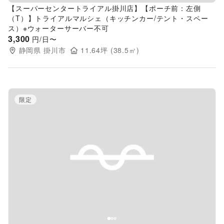
【スーパーセンタートライアル掛川店】【ポーチ前：左側
（T）】トライアルマルシェ（キッチンカー/テント・スペー
ス）※ウォーターサーバー不可
3,300
円/日〜
静岡県
掛川市
11.64
坪 (
38.5
㎡)
限定
Previous slide
Next s