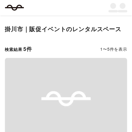
掛川市
｜
販促イベント
のレンタルスペース
5
件
1
〜
5
件を表示
検索結果
Previous slide
Next s