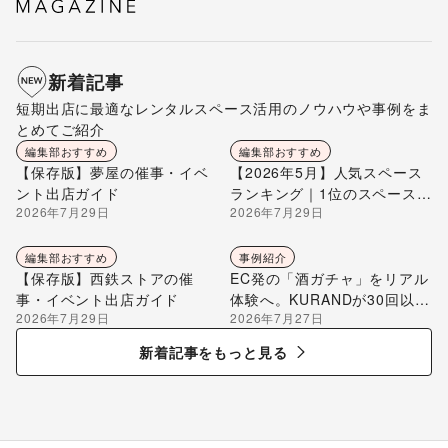
新着記事
短期出店に最適なレンタルスペース活用のノウハウや事例をま
とめてご紹介
編集部おすすめ
編集部おすすめ
【保存版】夢屋の催事・イベ
【2026年5月】人気スペース
ント出店ガイド
ランキング｜1位のスペースを
2026年7月29日
2026年7月29日
編集部が解説
編集部おすすめ
事例紹介
【保存版】西鉄ストアの催
EC発の「酒ガチャ」をリアル
事・イベント出店ガイド
体験へ。KURANDが30回以上
2026年7月29日
2026年7月27日
のポップアップ出店で届け
る“新しいお酒との出会い”
新着記事をもっと見る