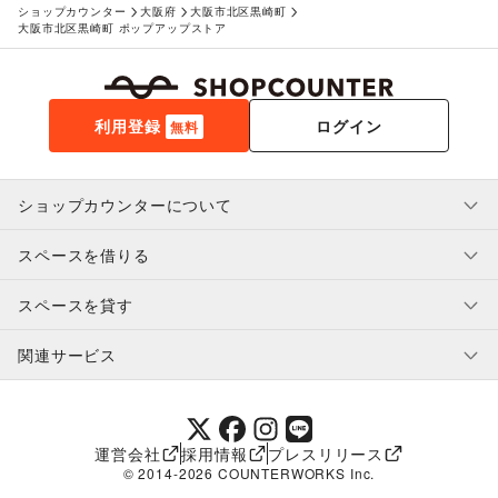
ショップカウンター
大阪府
大阪市北区黒崎町
大阪市北区黒崎町 ポップアップストア
利用登録
ログイン
無料
ショップカウンターについて
スペースを借りる
利用規約・ガイドライン
プライバシーポリシー
スペースを貸す
特定商取引法に基づく表示
スペースを借りたい人へ
ヘルプ・お問い合わせ
はじめてガイド
関連サービス
補償プログラム
ユーザー利用規約
スペースを貸したい方へ
提携パートナー
オーナー利用規約
提携パートナー
SHOPCOUNTER MAGAZINE
運営会社
採用情報
プレスリリース
ショップカウンターエンタープライズ
© 2014-
2026
COUNTERWORKS Inc.
ショップカウンター常設