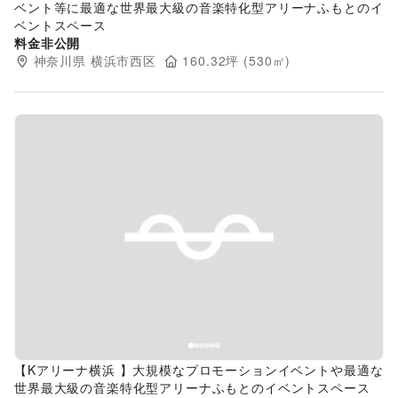
ベント等に最適な世界最大級の音楽特化型アリーナふもとのイ
ベントスペース
料金非公開
神奈川県
横浜市西区
160.32
坪 (
530
㎡)
Previous slide
Next s
【Kアリーナ横浜 】大規模なプロモーションイベントや最適な
世界最大級の音楽特化型アリーナふもとのイベントスペース