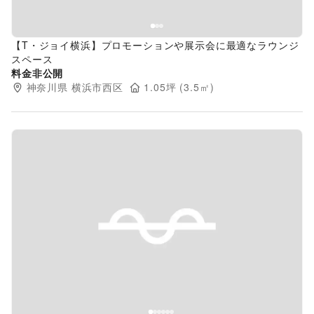
【T・ジョイ横浜】プロモーションや展示会に最適なラウンジ
スペース
料金非公開
神奈川県
横浜市西区
1.05
坪 (
3.5
㎡)
Previous slide
Next s