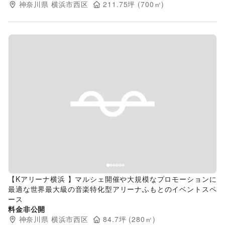
神奈川県
横浜市西区
211.75
坪 (
700
㎡)
Previous slide
Next s
【Kアリーナ横浜 】マルシェ開催や大規模なプロモーションに
最適な世界最大級の音楽特化型アリーナふもとのイベントスペ
ース
料金非公開
神奈川県
横浜市西区
84.7
坪 (
280
㎡)