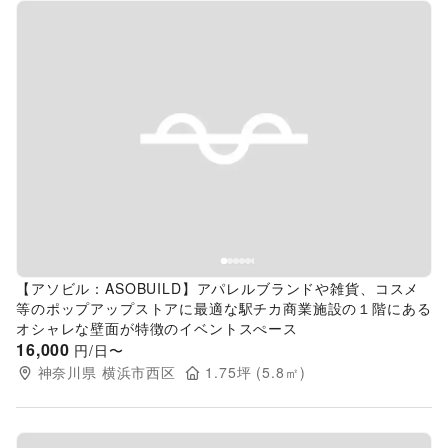
Previous slide
Next s
【アソビル：ASOBUILD】アパレルブランドや雑貨、コスメ
等のポップアップストアに最適な駅チカ商業施設の１階にある
オシャレな壁面が特徴のイベントスぺース
16,000
円/日〜
神奈川県
横浜市西区
1.75
坪 (
5.8
㎡)