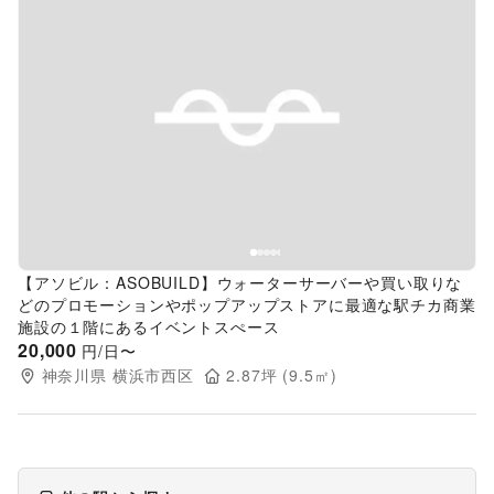
Previous slide
Next s
【アソビル：ASOBUILD】ウォーターサーバーや買い取りな
どのプロモーションやポップアップストアに最適な駅チカ商業
施設の１階にあるイベントスぺース
20,000
円/日〜
神奈川県
横浜市西区
2.87
坪 (
9.5
㎡)