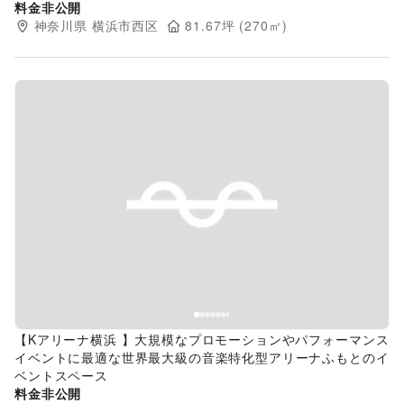
料金非公開
神奈川県
横浜市西区
81.67
坪 (
270
㎡)
Previous slide
Next s
【Kアリーナ横浜 】大規模なプロモーションやパフォーマンス
イベントに最適な世界最大級の音楽特化型アリーナふもとのイ
ベントスペース
料金非公開