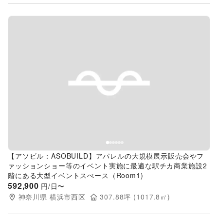
Previous slide
Next s
【アソビル：ASOBUILD】アパレルの大規模展示販売会やフ
ァッションショー等のイベント実施に最適な駅チカ商業施設2
階にある大型イベントスぺース（Room1)
592,900
円/日〜
神奈川県
横浜市西区
307.88
坪 (
1017.8
㎡)