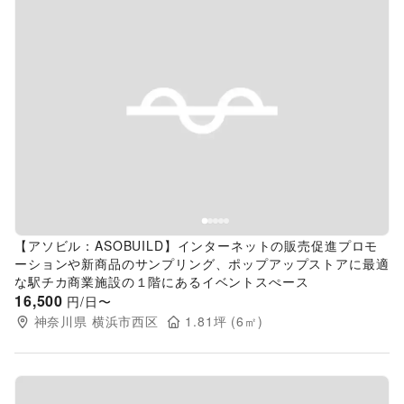
Previous slide
Next s
【アソビル：ASOBUILD】インターネットの販売促進プロモ
ーションや新商品のサンプリング、ポップアップストアに最適
な駅チカ商業施設の１階にあるイベントスぺース
16,500
円/日〜
神奈川県
横浜市西区
1.81
坪 (
6
㎡)