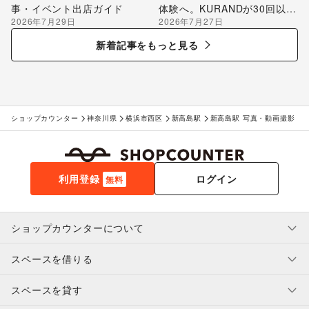
事・イベント出店ガイド
体験へ。KURANDが30回以上
2026年7月29日
2026年7月27日
のポップアップ出店で届け
る“新しいお酒との出会い”
新着記事をもっと見る
ショップカウンター
神奈川県
横浜市西区
新高島駅
新高島駅 写真・動画撮影
利用登録
ログイン
無料
ショップカウンターについて
スペースを借りる
利用規約・ガイドライン
プライバシーポリシー
スペースを貸す
特定商取引法に基づく表示
スペースを借りたい人へ
ヘルプ・お問い合わせ