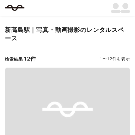
新高島駅｜写真・動画撮影のレンタルスペ
ース
12
件
1
〜
12
件を表示
検索結果
Previous slide
Next s