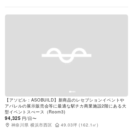
Previous slide
Next s
【アソビル：ASOBUILD】新商品のレセプションイベントや
アパレルの展示販売会等に最適な駅チカ商業施設2階にある大
型イベントスぺース（Room3)
94,325
円/日〜
神奈川県
横浜市西区
49.03
坪 (
162.1
㎡)