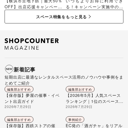
【横浜市営地下鉄｜最大50％
いつもよりお得に利用でき
OFF】出店応援キャンペーン
る！キャンペーン実施中のス
特集
ペース特集
スペース特集をもっと見る
新着記事
短期出店に最適なレンタルスペース活用のノウハウや事例をま
とめてご紹介
編集部おすすめ
編集部おすすめ
【保存版】夢屋の催事・イベ
【2026年5月】人気スペース
ント出店ガイド
ランキング｜1位のスペースを
2026年7月29日
2026年7月29日
編集部が解説
編集部おすすめ
事例紹介
【保存版】西鉄ストアの催
EC発の「酒ガチャ」をリアル