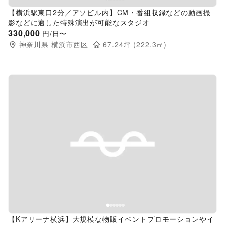
【横浜駅東口2分／アソビル内】CM・番組収録などの動画撮
影などに適した特殊演出が可能なスタジオ
330,000
円/日〜
神奈川県
横浜市西区
67.24
坪 (
222.3
㎡)
Previous slide
Next s
【Kアリーナ横浜】大規模な物販イベントプロモーションやイ