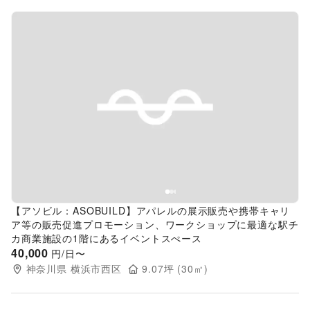
Previous slide
Next s
【アソビル：ASOBUILD】アパレルの展示販売や携帯キャリ
ア等の販売促進プロモーション、ワークショップに最適な駅チ
カ商業施設の1階にあるイベントスぺース
40,000
円/日〜
神奈川県
横浜市西区
9.07
坪 (
30
㎡)