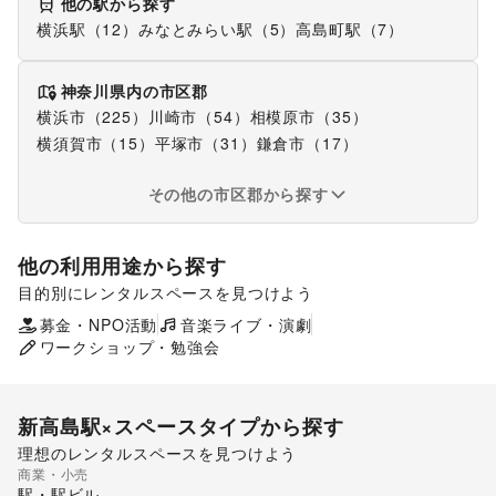
他の駅から探す
横浜駅（12）
みなとみらい駅（5）
高島町駅（7）
神奈川県
内の市区郡
横浜市（225）
川崎市（54）
相模原市（35）
横須賀市（15）
平塚市（31）
鎌倉市（17）
その他の市区郡から探す
他の利用用途から探す
目的別にレンタルスペースを見つけよう
ポップアップストア
食品販売
販促イベント
募金・NPO活動
音楽ライブ・演劇
展示会・個展
ワークショップ・勉強会
新高島駅
×スペースタイプから探す
理想のレンタルスペースを見つけよう
商業・小売
ギャラリー・貸し画廊
駅・駅ビル