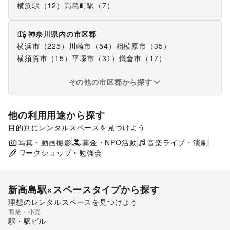
横浜駅（12）
高島町駅（7）
神奈川県
内の市区郡
横浜市（225）
川崎市（54）
相模原市（35）
横須賀市（15）
平塚市（31）
鎌倉市（17）
その他の市区郡から探す
他の利用用途から探す
目的別にレンタルスペースを見つけよう
食品販売
販促イベント
写真・動画撮影
募金・NPO活動
展示会・個展
音楽ライブ・演劇
ワークショップ・勉強会
新高島駅
×スペースタイプから探す
理想のレンタルスペースを見つけよう
商業・小売
ギャラリー・貸し画廊
駅・駅ビル