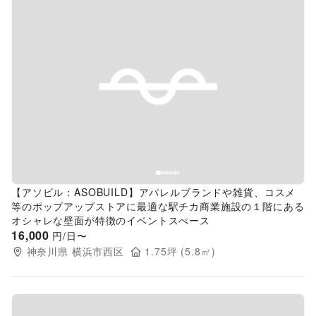
Previous slide
Next s
【アソビル：ASOBUILD】アパレルブランドや雑貨、コスメ
等のポップアップストアに最適な駅チカ商業施設の１階にある
オシャレな壁面が特徴のイベントスぺース
16,000
円/日〜
神奈川県
横浜市西区
1.75
坪 (
5.8
㎡)