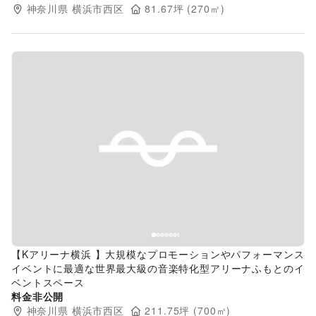
神奈川県
横浜市西区
81.67
坪 (
270
㎡)
Previous slide
Next s
【Kアリーナ横浜 】大規模なプロモーションやパフォーマンス
イベントに最適な世界最大級の音楽特化型アリーナふもとのイ
ベントスペース
料金非公開
神奈川県
横浜市西区
211.75
坪 (
700
㎡)