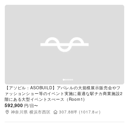
Previous slide
Next s
【アソビル：ASOBUILD】アパレルの大規模展示販売会やフ
ァッションショー等のイベント実施に最適な駅チカ商業施設2
階にある大型イベントスぺース（Room1)
592,900
円/日〜
神奈川県
横浜市西区
307.88
坪 (
1017.8
㎡)