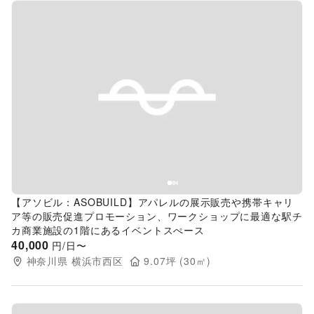
Previous slide
Next s
【アソビル：ASOBUILD】アパレルの展示販売や携帯キャリ
ア等の販売促進プロモーション、ワークショップに最適な駅チ
カ商業施設の1階にあるイベントスぺース
40,000
円/日〜
神奈川県
横浜市西区
9.07
坪 (
30
㎡)