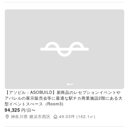
Previous slide
Next s
【アソビル：ASOBUILD】新商品のレセプションイベントや
アパレルの展示販売会等に最適な駅チカ商業施設2階にある大
型イベントスぺース（Room3)
94,325
円/日〜
神奈川県
横浜市西区
49.03
坪 (
162.1
㎡)