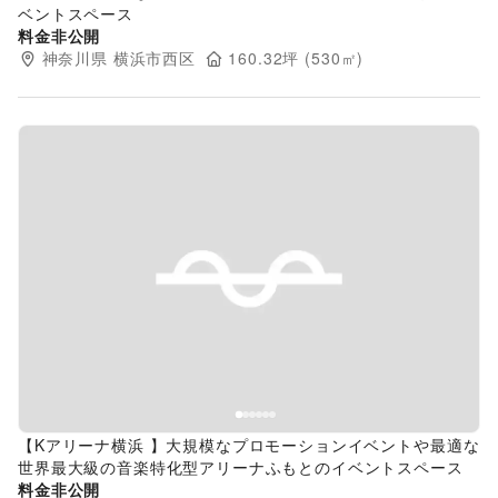
ベントスペース
料金非公開
神奈川県
横浜市西区
160.32
坪 (
530
㎡)
Previous slide
Next s
【Kアリーナ横浜 】大規模なプロモーションイベントや最適な
世界最大級の音楽特化型アリーナふもとのイベントスペース
料金非公開