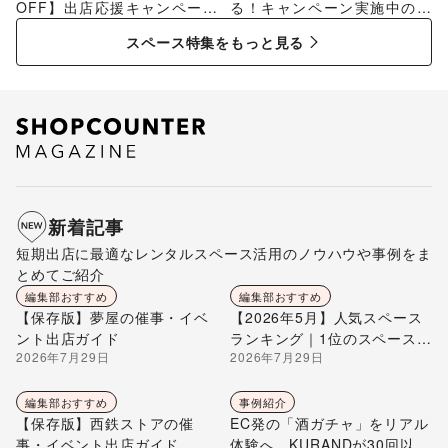
OFF】出店応援キャンペーン
る！キャンペーン実施中のス
特集
ペース特集
スペース特集をもっと見る
新着記事
短期出店に最適なレンタルスペース活用のノウハウや事例をま
とめてご紹介
編集部おすすめ
編集部おすすめ
【保存版】夢屋の催事・イベ
【2026年5月】人気スペース
ント出店ガイド
ランキング｜1位のスペースを
2026年7月29日
2026年7月29日
編集部が解説
編集部おすすめ
事例紹介
【保存版】西鉄ストアの催
EC発の「酒ガチャ」をリアル
事・イベント出店ガイド
体験へ。KURANDが30回以上