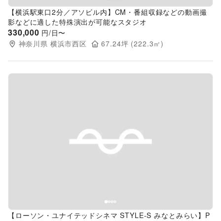
【横浜駅東口2分／アソビル内】CM・番組収録などの動画撮
影などに適した特殊演出が可能なスタジオ
330,000
円/日〜
神奈川県
横浜市西区
67.24
坪 (
222.3
㎡)
Previous slide
Next s
【ローソン・ユナイテッドシネマ STYLE-S みなとみらい】P