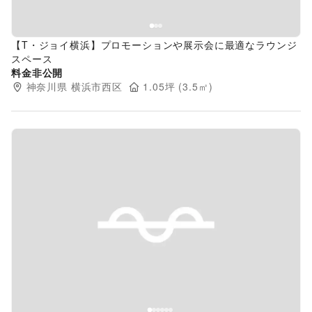
【T・ジョイ横浜】プロモーションや展示会に最適なラウンジ
スペース
料金非公開
神奈川県
横浜市西区
1.05
坪 (
3.5
㎡)
Previous slide
Next s