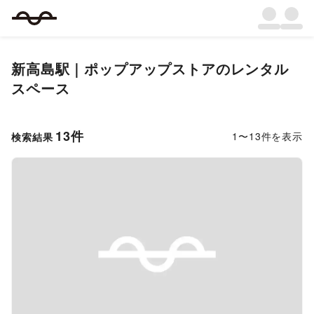
新高島駅｜ポップアップストアのレンタル
スペース
13
件
1
〜
13
件を表示
検索結果
Previous slide
Next s