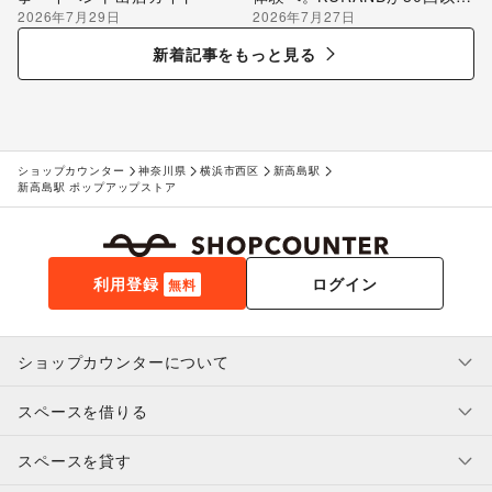
2026年7月29日
2026年7月27日
のポップアップ出店で届け
る“新しいお酒との出会い”
新着記事をもっと見る
ショップカウンター
神奈川県
横浜市西区
新高島駅
新高島駅 ポップアップストア
利用登録
ログイン
無料
ショップカウンターについて
スペースを借りる
利用規約・ガイドライン
プライバシーポリシー
スペースを貸す
特定商取引法に基づく表示
スペースを借りたい人へ
ヘルプ・お問い合わせ
はじめてガイド