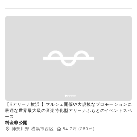
Previous slide
Next s
【Kアリーナ横浜 】マルシェ開催や大規模なプロモーションに
最適な世界最大級の音楽特化型アリーナふもとのイベントスペ
ース
料金非公開
神奈川県
横浜市西区
84.7
坪 (
280
㎡)