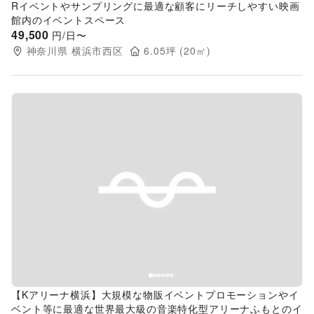
Rイベントやサンプリングに最適な顧客にリーチしやすい映画
館内のイベントスペース
49,500
円/日〜
神奈川県
横浜市西区
6.05
坪 (
20
㎡)
Previous slide
Next s
【Kアリーナ横浜】大規模な物販イベントプロモーションやイ
ベント等に最適な世界最大級の音楽特化型アリーナふもとのイ