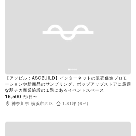
Previous slide
Next s
【アソビル：ASOBUILD】インターネットの販売促進プロモ
ーションや新商品のサンプリング、ポップアップストアに最適
な駅チカ商業施設の１階にあるイベントスぺース
16,500
円/日〜
神奈川県
横浜市西区
1.81
坪 (
6
㎡)