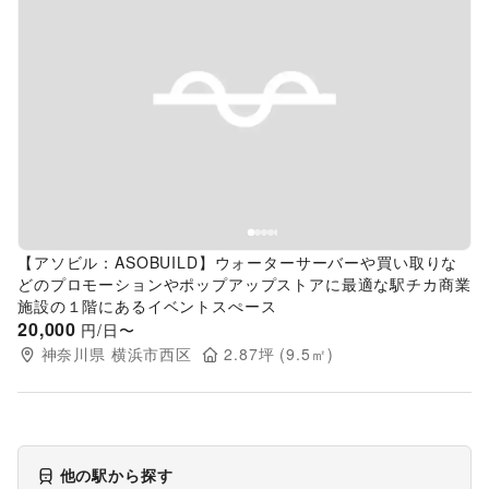
Previous slide
Next s
【アソビル：ASOBUILD】ウォーターサーバーや買い取りな
どのプロモーションやポップアップストアに最適な駅チカ商業
施設の１階にあるイベントスぺース
20,000
円/日〜
神奈川県
横浜市西区
2.87
坪 (
9.5
㎡)
他の駅から探す