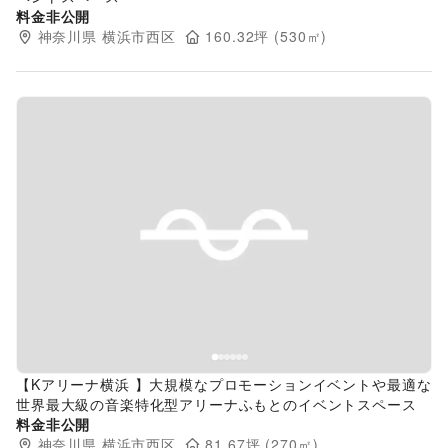
料金非公開
神奈川県
横浜市西区
160.32
坪 (
530
㎡)
Previous slide
Next s
【Kアリーナ横浜 】大規模なプロモーションイベントや最適な
世界最大級の音楽特化型アリーナふもとのイベントスペース
料金非公開
神奈川県
横浜市西区
81.67
坪 (
270
㎡)