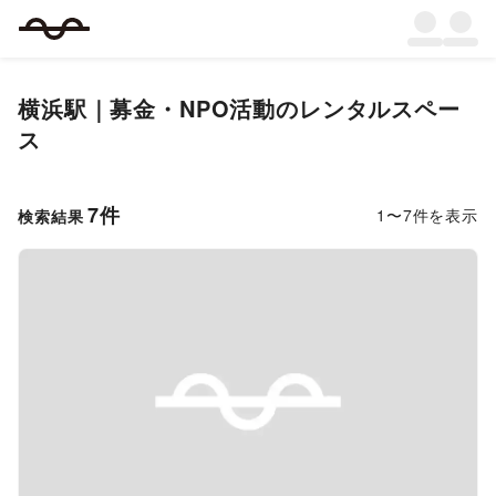
横浜駅｜募金・NPO活動のレンタルスペー
ス
7
件
1
〜
7
件を表示
検索結果
Previous slide
Next s