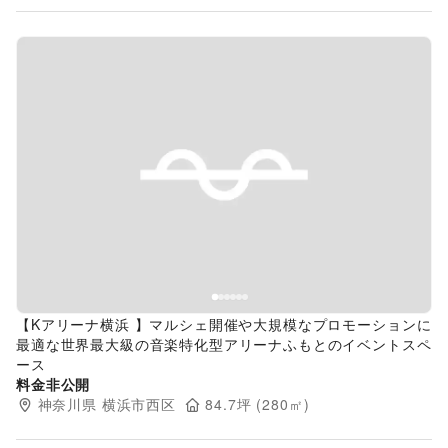
Previous slide
Next s
【Kアリーナ横浜 】マルシェ開催や大規模なプロモーションに
最適な世界最大級の音楽特化型アリーナふもとのイベントスペ
ース
料金非公開
神奈川県
横浜市西区
84.7
坪 (
280
㎡)