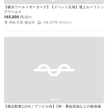
【横浜ワールドポーターズ】【イベント広場】屋上ルーフトッ
プワールド
165,000
円/日〜
神奈川県
横浜市
154.27
坪 (
510
㎡)
Previous slide
Next s
【横浜駅東口2分／アソビル内】CM・番組収録などの動画撮