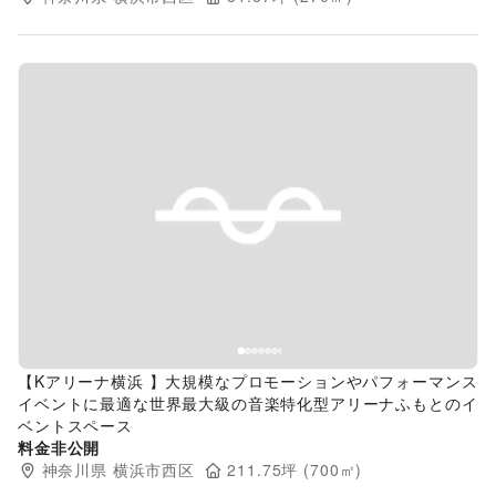
Previous slide
Next s
【Kアリーナ横浜 】大規模なプロモーションやパフォーマンス
イベントに最適な世界最大級の音楽特化型アリーナふもとのイ
ベントスペース
料金非公開
神奈川県
横浜市西区
211.75
坪 (
700
㎡)