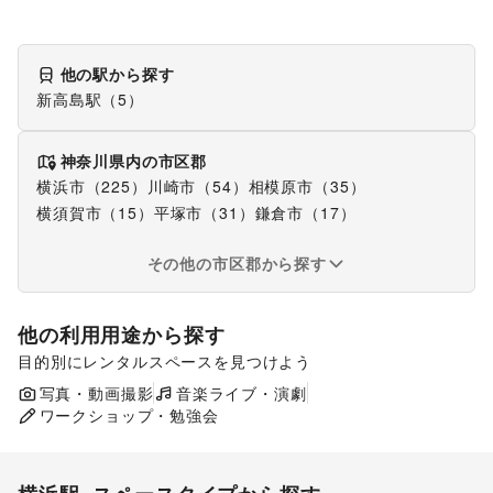
他の駅から探す
新高島駅（5）
神奈川県
内の市区郡
横浜市（225）
川崎市（54）
相模原市（35）
横須賀市（15）
平塚市（31）
鎌倉市（17）
その他の市区郡から探す
他の利用用途から探す
目的別にレンタルスペースを見つけよう
ポップアップストア
食品販売
販促イベント
写真・動画撮影
音楽ライブ・演劇
展示会・個展
ワークショップ・勉強会