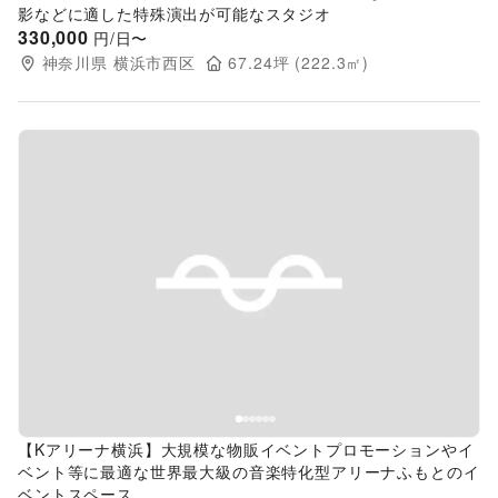
影などに適した特殊演出が可能なスタジオ
330,000
円/日〜
神奈川県
横浜市西区
67.24
坪 (
222.3
㎡)
Previous slide
Next s
【Kアリーナ横浜】大規模な物販イベントプロモーションやイ
ベント等に最適な世界最大級の音楽特化型アリーナふもとのイ
ベントスペース