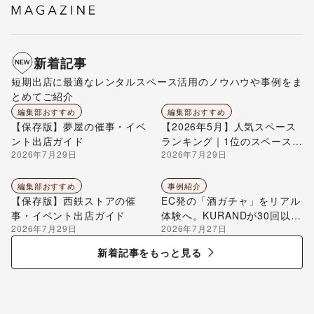
新着記事
短期出店に最適なレンタルスペース活用のノウハウや事例をま
とめてご紹介
編集部おすすめ
編集部おすすめ
【保存版】夢屋の催事・イベ
【2026年5月】人気スペース
ント出店ガイド
ランキング｜1位のスペースを
2026年7月29日
2026年7月29日
編集部が解説
編集部おすすめ
事例紹介
【保存版】西鉄ストアの催
EC発の「酒ガチャ」をリアル
事・イベント出店ガイド
体験へ。KURANDが30回以上
2026年7月29日
2026年7月27日
のポップアップ出店で届け
る“新しいお酒との出会い”
新着記事をもっと見る