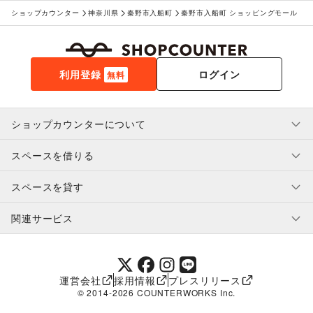
ショップカウンター
神奈川県
秦野市入船町
秦野市入船町 ショッピングモール
利用登録
ログイン
無料
ショップカウンターについて
スペースを借りる
利用規約・ガイドライン
プライバシーポリシー
スペースを貸す
特定商取引法に基づく表示
スペースを借りたい人へ
ヘルプ・お問い合わせ
はじめてガイド
関連サービス
補償プログラム
ユーザー利用規約
スペースを貸したい方へ
提携パートナー
オーナー利用規約
提携パートナー
SHOPCOUNTER MAGAZINE
運営会社
採用情報
プレスリリース
ショップカウンターエンタープライズ
© 2014-
2026
COUNTERWORKS Inc.
ショップカウンター常設