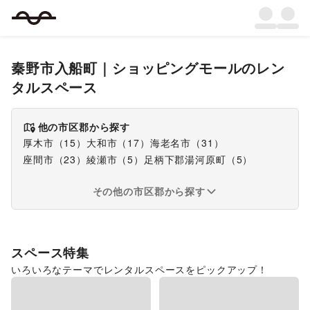
秦野市入船町
｜
ショッピングモール
のレン
タルスペース
他の市区郡から探す
厚木市
（
15
）
大和市
（
17
）
海老名市
（
31
）
座間市
（
23
）
綾瀬市
（
5
）
足柄下郡湯河原町
（
5
）
その他の市区郡から探す
スペース特集
いろいろなテーマでレンタルスペースをピックアップ！