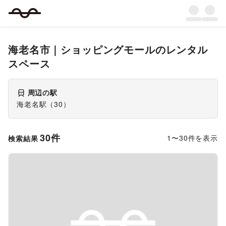
海老名市
｜
ショッピングモール
のレンタル
スペース
周辺の駅
海老名駅
（
30
）
30
件
1
〜
30
件を表示
検索結果