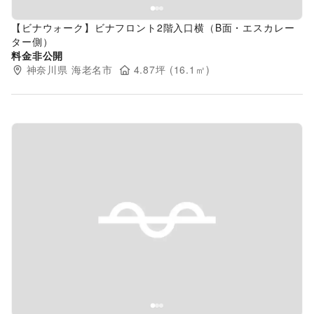
【ビナウォーク】ビナフロント2階入口横（B面・エスカレー
ター側）
料金非公開
神奈川県
海老名市
4.87
坪 (
16.1
㎡)
Previous slide
Next s