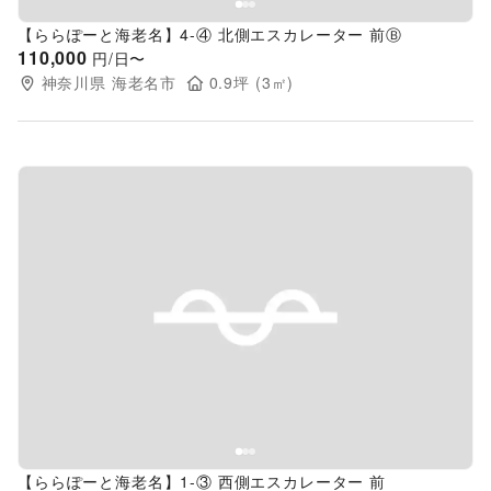
【ららぽーと海老名】4-④ 北側エスカレーター 前Ⓑ
110,000
円/日〜
神奈川県
海老名市
0.9
坪 (
3
㎡)
Previous slide
Next s
【ららぽーと海老名】1-③ 西側エスカレーター 前