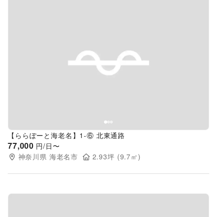
Previous slide
Next s
【ららぽーと海老名】1-⑥ 北東通路
77,000
円/日〜
神奈川県
海老名市
2.93
坪 (
9.7
㎡)