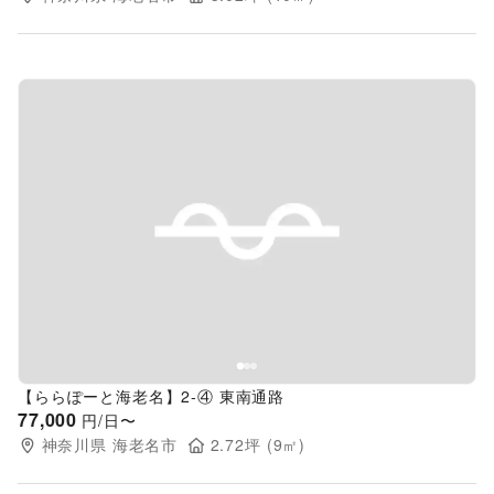
Previous slide
Next s
【ららぽーと海老名】2-④ 東南通路
77,000
円/日〜
神奈川県
海老名市
2.72
坪 (
9
㎡)