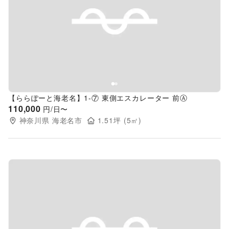
Previous slide
Next s
【ららぽーと海老名】1-⑦ 東側エスカレーター 前Ⓐ
110,000
円/日〜
神奈川県
海老名市
1.51
坪 (
5
㎡)