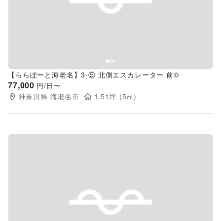
Previous slide
Next s
【ららぽーと海老名】3-⑤ 北側エスカレーター 前©
77,000
円/日〜
神奈川県
海老名市
1.51
坪 (
5
㎡)
Previous slide
Next s