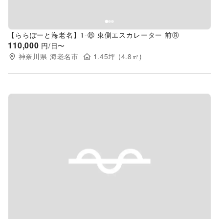
【ららぽーと海老名】1-⑧ 東側エスカレーター 前Ⓑ
110,000
円/日〜
神奈川県
海老名市
1.45
坪 (
4.8
㎡)
Previous slide
Next s