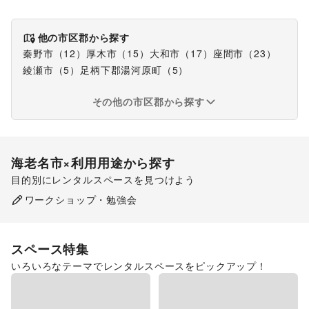
他の市区郡から探す
秦野市
（
12
）
厚木市
（
15
）
大和市
（
17
）
座間市
（
23
）
綾瀬市
（
5
）
足柄下郡湯河原町
（
5
）
その他の市区郡から探す
海老名市
×利用用途から探す
目的別にレンタルスペースを見つけよう
ポップアップストア
食品販売
販促イベント
ワークショップ・勉強会
展示会・個展
スペース特集
いろいろなテーマでレンタルスペースをピックアップ！