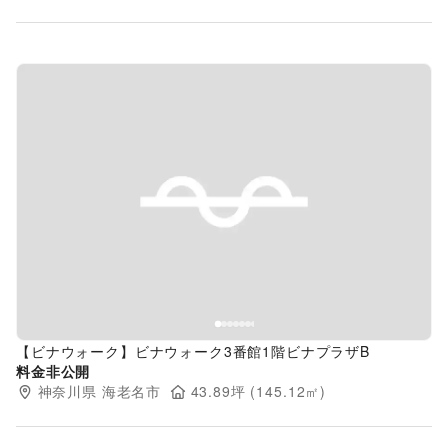
Previous slide
Next s
【ビナウォーク】ビナウォーク3番館1階ビナプラザB
料金非公開
神奈川県
海老名市
43.89
坪 (
145.12
㎡)