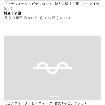
【ビナウォーク】ビナフロント2階入口横【Ａ面（クアアイナ
側）】
料金非公開
神奈川県
海老名市
4.87
坪 (
16.1
㎡)
Previous slide
Next s
【ビナウォーク】ビナウォーク3番館1階ビナプラザA