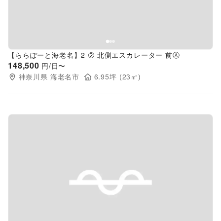
【ららぽーと海老名】2-➁ 北側エスカレーター 前Ⓐ
148,500
円/日〜
神奈川県
海老名市
6.95
坪 (
23
㎡)
Previous slide
Next s