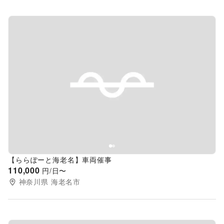
Previous slide
Next s
【ららぽーと海老名】車両催事
110,000
円/日〜
神奈川県
海老名市