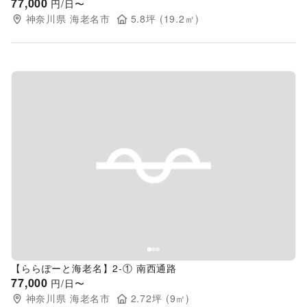
77,000
円/日〜
神奈川県
海老名市
5.8
坪 (
19.2
㎡)
Previous slide
Next s
【ららぽーと海老名】2-① 南西通路
77,000
円/日〜
神奈川県
海老名市
2.72
坪 (
9
㎡)