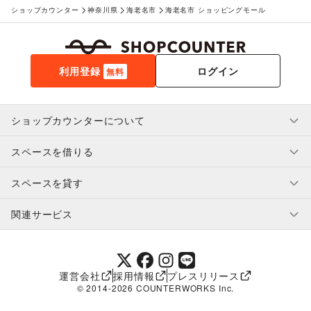
ショップカウンター
神奈川県
海老名市
海老名市 ショッピングモール
利用登録
ログイン
無料
ショップカウンターについて
スペースを借りる
利用規約・ガイドライン
プライバシーポリシー
スペースを貸す
特定商取引法に基づく表示
スペースを借りたい人へ
ヘルプ・お問い合わせ
はじめてガイド
関連サービス
補償プログラム
ユーザー利用規約
スペースを貸したい方へ
提携パートナー
オーナー利用規約
提携パートナー
SHOPCOUNTER MAGAZINE
運営会社
採用情報
プレスリリース
ショップカウンターエンタープライズ
© 2014-
2026
COUNTERWORKS Inc.
ショップカウンター常設
補償プログラム