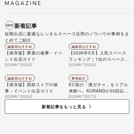
新着記事
短期出店に最適なレンタルスペース活用のノウハウや事例をま
とめてご紹介
編集部おすすめ
編集部おすすめ
【保存版】夢屋の催事・イベ
【2026年5月】人気スペース
ント出店ガイド
ランキング｜1位のスペースを
2026年7月29日
2026年7月29日
編集部が解説
編集部おすすめ
事例紹介
【保存版】西鉄ストアの催
EC発の「酒ガチャ」をリアル
事・イベント出店ガイド
体験へ。KURANDが30回以上
2026年7月29日
2026年7月27日
のポップアップ出店で届け
る“新しいお酒との出会い”
新着記事をもっと見る