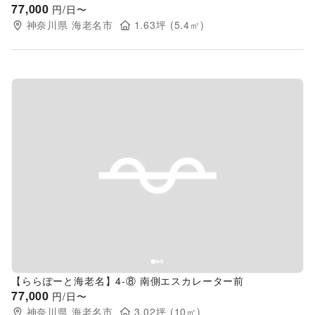
77,000
円/日〜
神奈川県
海老名市
1.63
坪 (
5.4
㎡)
Previous slide
Next s
【ららぽーと海老名】4-⑧ 南側エスカレーター前
77,000
円/日〜
神奈川県
海老名市
3.02
坪 (
10
㎡)