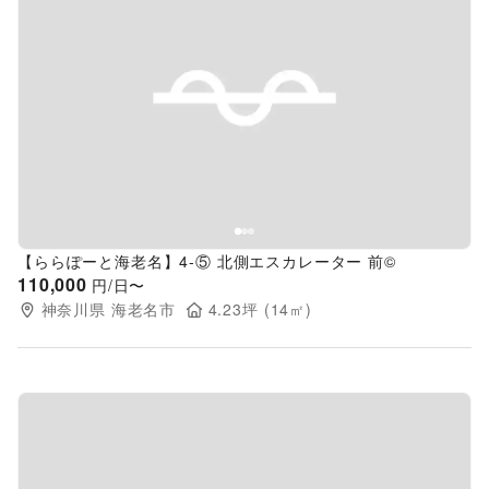
Previous slide
Next s
【ららぽーと海老名】4-⑤ 北側エスカレーター 前©
110,000
円/日〜
神奈川県
海老名市
4.23
坪 (
14
㎡)