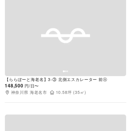
Previous slide
Next s
【ららぽーと海老名】3-③ 北側エスカレーター 前Ⓐ
148,500
円/日〜
神奈川県
海老名市
10.58
坪 (
35
㎡)