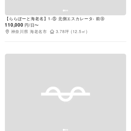
【ららぽーと海老名】1-⑤ 北側エスカレータ- 前Ⓑ
110,000
円/日〜
神奈川県
海老名市
3.78
坪 (
12.5
㎡)
Previous slide
Next s