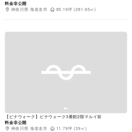
料金非公開
神奈川県
海老名市
85.19
坪 (
281.65
㎡)
Previous slide
Next s
【ビナウォーク】ビナウォーク3番館2階マルイ前
料金非公開
神奈川県
海老名市
11.79
坪 (
39
㎡)