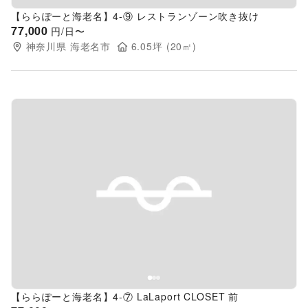
【ららぽーと海老名】4-⑨ レストランゾーン吹き抜け
77,000
円/日〜
神奈川県
海老名市
6.05
坪 (
20
㎡)
Previous slide
Next s
【ららぽーと海老名】4-⑦ LaLaport CLOSET 前