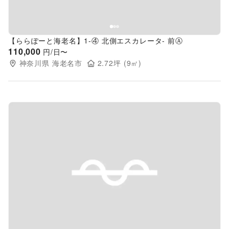
【ららぽーと海老名】1-④ 北側エスカレータ- 前Ⓐ
110,000
円/日〜
神奈川県
海老名市
2.72
坪 (
9
㎡)
Previous slide
Next s