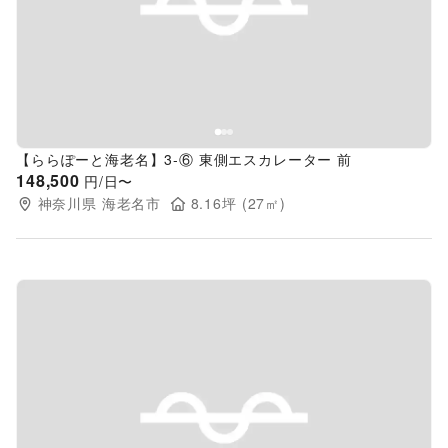
Previous slide
Next s
【ららぽーと海老名】3-⑥ 東側エスカレーター 前
148,500
円/日〜
神奈川県
海老名市
8.16
坪 (
27
㎡)
Previous slide
Next s