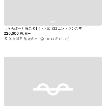
【ららぽーと海老名】1-① 広場口エントランス前
220,000
円/日〜
神奈川県
海老名市
18.14
坪 (
60
㎡)
Previous slide
Next s