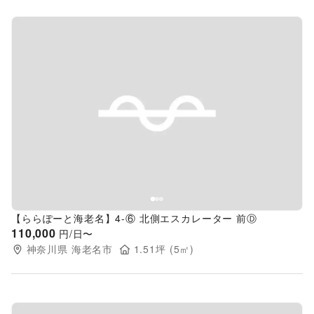
Previous slide
Next s
【ららぽーと海老名】4-⑥ 北側エスカレーター 前Ⓓ
110,000
円/日〜
神奈川県
海老名市
1.51
坪 (
5
㎡)