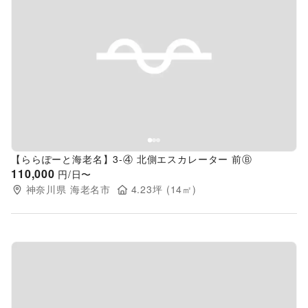
Previous slide
Next s
【ららぽーと海老名】3-④ 北側エスカレーター 前Ⓑ
110,000
円/日〜
神奈川県
海老名市
4.23
坪 (
14
㎡)