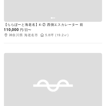
【ららぽーと海老名】4-② 西側エスカレーター 前
110,000
円/日〜
神奈川県
海老名市
5.8
坪 (
19.2
㎡)
Previous slide
Next s