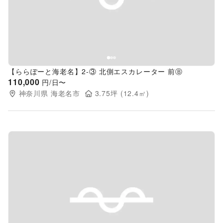
Previous slide
Next s
【ららぽーと海老名】2-③ 北側エスカレーター 前Ⓑ
110,000
円/日〜
神奈川県
海老名市
3.75
坪 (
12.4
㎡)
Previous slide
Next s