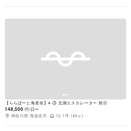
Previous slide
Next s
【ららぽーと海老名】4-③ 北側エスカレーター 前Ⓐ
148,500
円/日〜
神奈川県
海老名市
12.1
坪 (
40
㎡)