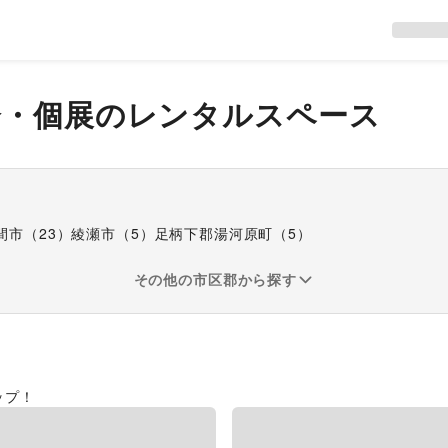
会・個展
のレンタルスペース
間市
（
23
）
綾瀬市
（
5
）
足柄下郡湯河原町
（
5
）
その他の市区郡から探す
ップ！