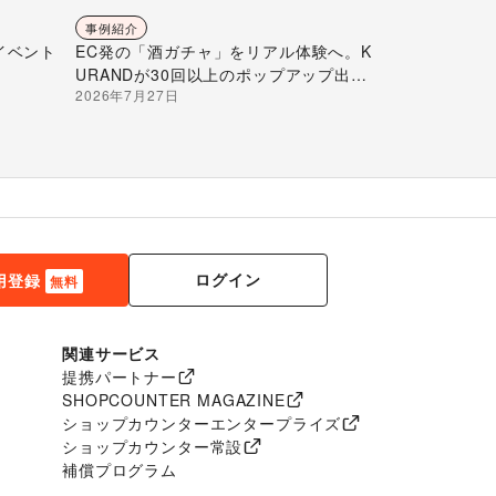
事例紹介
イベント
EC発の「酒ガチャ」をリアル体験へ。K
URANDが30回以上のポップアップ出店
2026年7月27日
で届ける“新しいお酒との出会い”
ログイン
用登録
無料
関連サービス
提携パートナー
SHOPCOUNTER MAGAZINE
ショップカウンターエンタープライズ
ショップカウンター常設
補償プログラム