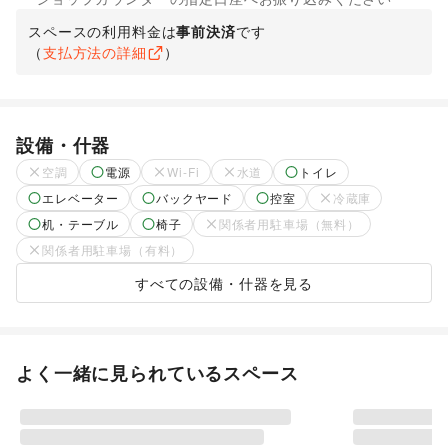
スペースの利用料金は
事前決済
です
（
支払方法の詳細
）
設備・什器
空調
電源
Wi-Fi
水道
トイレ
エレベーター
バックヤード
控室
冷蔵庫
机・テーブル
椅子
関係者用駐車場（無料）
関係者用駐車場（有料）
すべての設備・什器を見る
よく一緒に見られているスペース