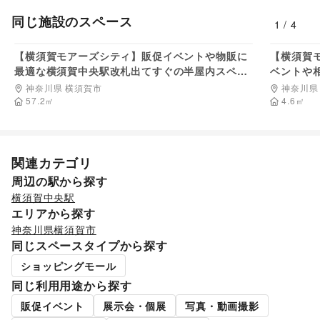
旅行・レジャー
/
キャンプ・アウトドア
/
野球
/
サッカー
/
同じ施設のスペース
バスケットボール
/
ゴルフ
/
その他レジャー・スポーツ
1
/
4
88,000
円/日
車・バイク・モビリティ
車
/
バイク・オートバイ
/
自転車・ロードバイク
/
【横須賀モアーズシティ】販促イベントや物販に
【横須賀
マイクロモビリティ
/
その他車・バイク・モビリティ
最適な横須賀中央駅改札出てすぐの半屋内スペー
ベントや
NPO・公共団体
ス
地方公共団体・行政・政府
神奈川県 横須賀市
/
外国団体・大使館
/
募金・寄付
神奈川県
57.2
㎡
4.6
㎡
/
NPO・ボランティア活動
/
その他NPO・公共団体
ビジネス・オフィス
法人向けサービス
/
オフィス家具・OA機器
/
イベント企画・運営
/
その他ビジネス・オフィス
その他活動・個人
関連カテゴリ
その他活動・個人
周辺の駅から探す
横須賀中央駅
エリアから探す
神奈川県
横須賀市
同じスペースタイプから探す
ショッピングモール
同じ利用用途から探す
販促イベント
展示会・個展
写真・動画撮影