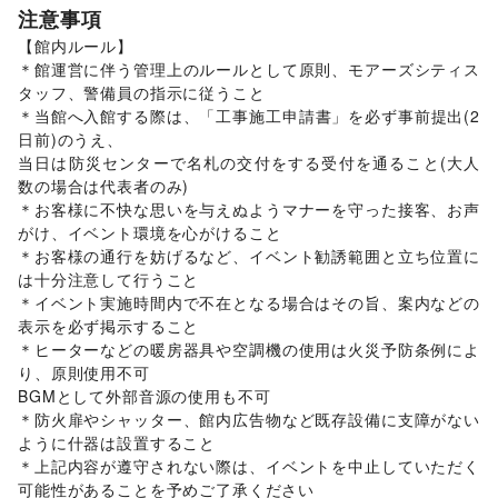
注意事項
軽食・ホットスナック
/
コーヒー・紅茶
/
その他飲料
/
【館内ルール】

ワイン・洋酒
/
日本酒・焼酎・地酒
/
食材・調味料
/
＊館運営に伴う管理上のルールとして原則、モアーズシティス
物産展・マルシェ
/
キッチンカー・移動販売
/
タッフ、警備員の指示に従うこと

野菜・果物・生鮮食品
/
その他フード・飲食
インテリア・生活雑貨
＊当館へ入館する際は、「工事施工申請書」を必ず事前提出(2
インテリア
/
寝具・ベッド
/
家具・家電
/
日前)のうえ、

キッチン雑貨・調理器具
/
掃除用品・生活便利品
/
文房具
/
当日は防災センターで名札の交付をする受付を通ること(大人
手芸・ハンドメイド
/
DIY用品・日曜大工
/
数の場合は代表者のみ)

園芸・ガーデニング
/
花・盆栽・ドライフラワー
/
＊お客様に不快な思いを与えぬようマナーを守った接客、お声
犬・猫・ペット
/
日用雑貨
/
食器・陶磁器
/
がけ、イベント環境を心がけること

その他インテリア・生活雑貨
＊お客様の通行を妨げるなど、イベント勧誘範囲と立ち位置に
生活サービス
は十分注意して行うこと

携帯キャリア・格安SIM
/
インターネット・プロバイダ
/
＊イベント実施時間内で不在となる場合はその旨、案内などの
電気・ガス
/
ウォーターサーバー
/
表示を必ず掲示すること

ハウスクリーニング・家事代行
/
定期宅配
/
＊ヒーターなどの暖房器具や空調機の使用は火災予防条例によ
リサイクル雑貨・古本
/
買取査定・金券
/
り、原則使用不可

ギフト・プレゼント
/
冠婚葬祭
/
資格・習い事
/
リフォーム
/
BGMとして外部音源の使用も不可

住宅（購入・賃貸）
/
たばこ
/
修理・メンテナンス
/
＊防火扉やシャッター、館内広告物など既存設備に支障がない
就職・転職・求人
/
その他生活サービス
ように什器は設置すること

金融サービス
＊上記内容が遵守されない際は、イベントを中止していただく
クレジットカード
/
保険
/
銀行
/
住宅ローン
/
証券・FX
/
可能性があることを予めご了承ください

不動産投資
/
その他金融サービス