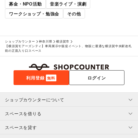
募金・NPO活動
音楽ライブ・演劇
ワークショップ・勉強会
その他
ショップカウンター
神奈川県
横須賀市
【横須賀モアーズシティ】車両展示や販促イベント、物販に最適な横須賀中央駅改札
前の正面入り口スペース
利用登録
ログイン
無料
ショップカウンターについて
スペースを借りる
利用規約・ガイドライン
プライバシーポリシー
スペースを貸す
特定商取引法に基づく表示
スペースを借りたい人へ
ヘルプ・お問い合わせ
はじめてガイド