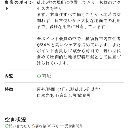
集客のポイン
徒歩5秒の場所に位置しており、抜群のアク
ト
セス力を誇り

ます。衣食住すべて揃うことから老若男女
問わず、日常使いから大切な場面での利用
まで、多様な用途に対応しています。

全ポイント会員の中で、横須賀市内在住者
が84％と高いシェアを占めています。また
ポイント会員も12歳から可能で、若い世代
含めて圧倒的な地域密着店舗として位置づ
けられています。
内覧
可能
特徴
屋外
/
路面（1F）
/
駅徒歩5分以内
/
自然光あり
/
音出し可
/
飲食可
空き状況
問い合わせ可
要相談
不可
受付期間外