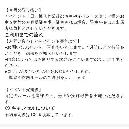
子育て・教育
【車両の取り扱い】

ベビー用品
/
ランドセル
/
学習教材・通信教育
/
＊イベント当日、搬入作業後のお車やイベントスタッフ様のお
子供向け教室・レッスン
/
塾・家庭教師
/
おもちゃ・絵本
/
車を弊館のお客様駐車場へ駐車される場合、駐車料金はご出店
その他子育て・教育
者様負担とさせていただきます。
美容・健康・医療
ジム・フィットネス
/
ダイエット・健康グッズ
/
ご利用までの流れ
美容・コスメ・香水
/
ヘアケア・シャンプー
/
美容家電
/
【お問い合わせからイベント実施まで】

ヘアサロン・ネイルサロン
/
マッサージ・整体
/
●お問い合わせから、審査をいたします。1週間ほどお時間を
エステ・美容サービス
/
健康食品・サプリメント
/
いただき、結果をお知らせいたします

女性用品・フェムテック
/
コンタクトレンズ
/
医療・医薬品
●内容によってはお断りする場合がございますので、ご了承く
/
その他美容・健康
ださい。

エンタメ・ガジェット
●ロケハン及びお打合せをお願いいたします。

PC・スマートフォン
/
スマホアクセサリー
/
ガジェット
/
　導線や館内ルールのご説明をいたします

ゲーム
/
アニメ
/
コミック・マンガ
/
アイドル・芸能人
/
おもちゃ・ホビー
/
楽器・音楽機材
/
CD・DVD・本・雑誌
/
【イベント実施後】

Webメディア・アプリ
/
テレビ・ドラマ
/
映画
/
所定のルールを遵守の上、売上や実施報告を実施いただきま
音楽・ライブ
/
演劇
/
占い
/
公営競技・宝くじ
/
す。
その他エンタメ・ガジェット
キャンセルについて
アート・デザイン
予約確定後は100％頂戴しています。
絵画・書
/
写真・イラストレーション
/
立体作品・彫刻
/
その他アート・デザイン
レジャー・スポーツ