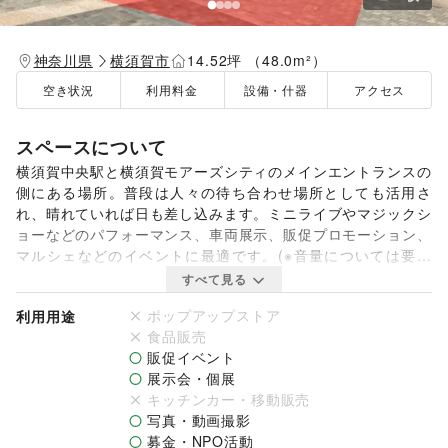
神奈川県
横須賀市
14.52坪 （48.0m²）
空き状況
利用料金
設備・什器
アクセス
スペースについて
横須賀中央駅と横須賀モアーズシティのメインエントランスの
側にある場所。普段は人々の待ち合わせ場所としても活用さ
れ、晴れていれば日も差し込みます。ミニライブやマジックシ
ョーなどのパフォーマンス、車両展示、販促プロモーション、
マルシェなどのイベントに最適です。(※音量については要相
談)
すべて見る
ポップアップストア
利用用途
食品販売
販促イベント
展示会・個展
キッチンカー・移動販売
写真・動画撮影
募金・NPO活動