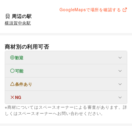
GoogleMapsで場所を確認する
周辺の駅
横須賀中央駅
商材別の利用可否
歓迎
可能
なし
条件あり
ファッション
メンズファッション
/
レディースファッション
/
ユニセックス
/
インナー・ルームウェア
/
NG
なし
キッズ・ベビー・マタニティ
/
スポーツ
/
シーズナルウェア
※商材についてはスペースオーナーによる審査があります。詳
/
ジュエリー・アクセサリー
/
メガネ・アイウェア
/
腕時計
/
なし
しくはスペースオーナーへお問い合わせください。
靴
/
バッグ・革小物
/
ファッション雑貨
/
和服・着物
/
古着
/
その他ファッション
フード・飲食
スイーツ・洋菓子
/
和菓子
/
パン
/
お弁当・惣菜
/