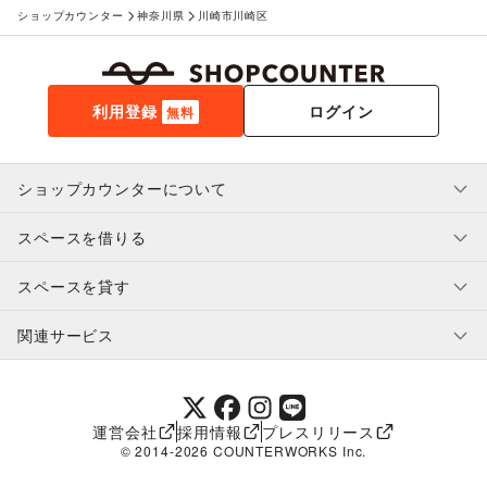
ショップカウンター
神奈川県
川崎市川崎区
利用登録
ログイン
無料
ショップカウンターについて
スペースを借りる
利用規約・ガイドライン
プライバシーポリシー
スペースを貸す
特定商取引法に基づく表示
スペースを借りたい人へ
ヘルプ・お問い合わせ
はじめてガイド
関連サービス
補償プログラム
ユーザー利用規約
スペースを貸したい方へ
提携パートナー
オーナー利用規約
提携パートナー
SHOPCOUNTER MAGAZINE
運営会社
採用情報
プレスリリース
ショップカウンターエンタープライズ
© 2014-
2026
COUNTERWORKS Inc.
ショップカウンター常設
補償プログラム