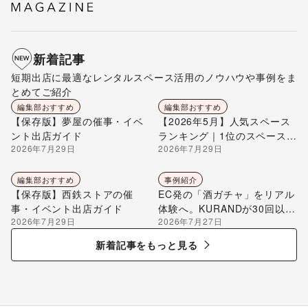
新着記事
短期出店に最適なレンタルスペース活用のノウハウや事例をま
とめてご紹介
編集部おすすめ
編集部おすすめ
【保存版】夢屋の催事・イベ
【2026年5月】人気スペース
ント出店ガイド
ランキング｜1位のスペースを
2026年7月29日
2026年7月29日
編集部が解説
編集部おすすめ
事例紹介
【保存版】西鉄ストアの催
EC発の「酒ガチャ」をリアル
事・イベント出店ガイド
体験へ。KURANDが30回以上
2026年7月29日
2026年7月27日
のポップアップ出店で届け
る“新しいお酒との出会い”
新着記事をもっと見る