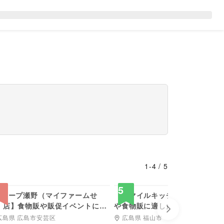
1
-
4
/
5
4,400
3,300
円/日
円
5
Aコープ瀬野（マイファームせ
【スマイルキッチン】キッチン
）店】食物販や販促イベントに最
や食物販に適した地元密着型ス
Next slide
な屋外軒下スぺース
ーの軒先スペース
広島県 広島市安芸区
広島県 福山市