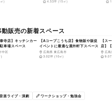
0
㎡)
4.53
坪
(
15
㎡)
1
移動販売
の新着スペース
2,200
4,400
円/日
円/日
泰寺店】キッチンカー
【Aコープこうち店】食物販や販促
【スー
駐車場スペース
イベントに最適な屋外軒下スペース
店】【
販（キ
市中区
広島県 東広島市
広島
ロモの
)
3.02
坪 (
10
㎡)
9.07
ス※N
取、眼
販促イベント
展示会・個
音楽ライブ・演劇
ワークショップ・勉強会