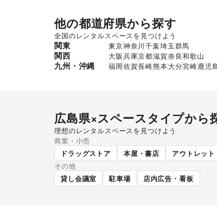
他の都道府県から探す
全国のレンタルスペースを見つけよう
関東
東京
神奈川
千葉
埼玉
群馬
関西
大阪
兵庫
京都
滋賀
奈良
和歌山
九州・沖縄
福岡
佐賀
長崎
熊本
大分
宮崎
鹿児
広島県
×スペースタイプから
理想のレンタルスペースを見つけよう
商業・小売
ショッピングモール
スー
ドラッグストア
本屋・書店
アウトレット
その他
貸し会議室
駐車場
店内広告・看板