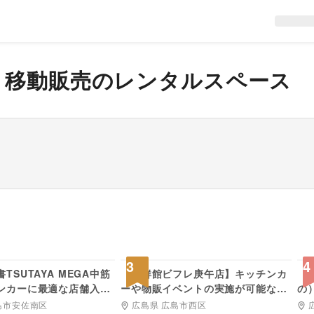
・移動販売
のレンタルスペース
3,300
1,100
円/日
円/日
3
4
TSUTAYA MEGA中筋
【生鮮館ビフレ庚午店】キッチンカ
【
ンカーに最適な店舗入口
ーや物販イベントの実施が可能な軒
の
トスペース
先スペース
適
島市安佐南区
広島県 広島市西区