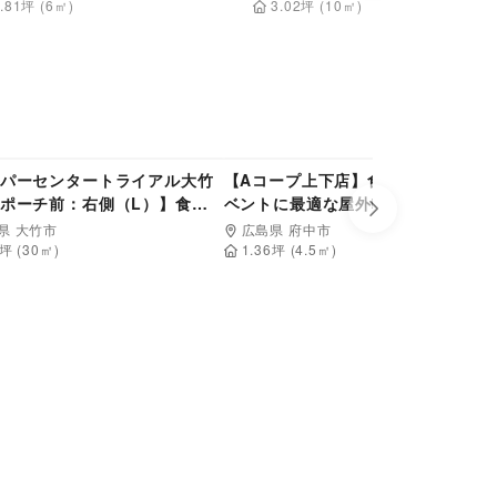
.81
坪
(
6
㎡)
3.02
坪
(
10
㎡)
4,400
4,400
円/日
円/日
パーセンタートライアル大竹
【Aコープ上下店】食物販や販促イ
ポーチ前：右側（L）】食物
ベントに最適な屋外軒下スペース
Next slide
ッチンカー/テント）や販促プ
県 大竹市
広島県 府中市
出店が可能なイベントスペー
坪 (
30
㎡)
1.36
坪 (
4.5
㎡)
G商材 ウォーターサーバー,買
鏡
展