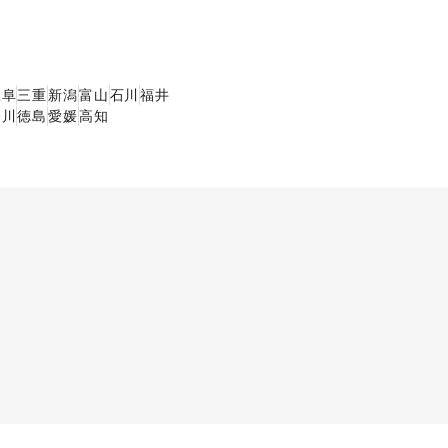
岐阜
三重
新潟
富山
石川
福井
香川
徳島
愛媛
高知