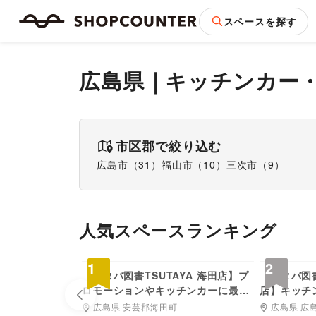
スペースを探す
広島県
｜
キッチンカー
市区郡で絞り込む
広島市
（
31
）
福山市
（
10
）
三次市
（
9
）
人気スペースランキング
3,300
円/日
1
2
【フタバ図書TSUTAYA 海田店】プ
【フタバ図書
ロモーションやキッチンカーに最適
店】キッチ
Previous slide
な入口近くのイベントスペース
前のイベン
広島県 安芸郡海田町
広島県 広