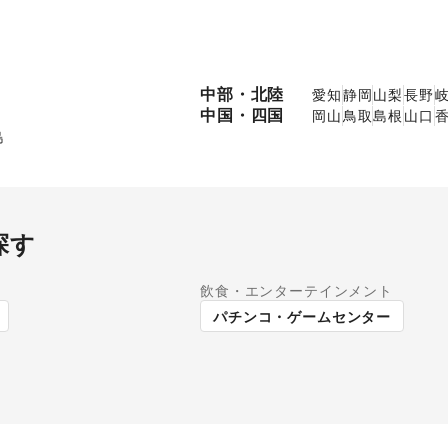
中部・北陸
愛知
静岡
山梨
長野
中国・四国
岡山
鳥取
島根
山口
島
探す
飲食・エンターテインメント
パーマーケット
パチンコ・ゲームセンター