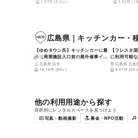
1.57
坪
(
5.2
㎡)
3.02
坪
(
1
広島県
｜
キッチンカー・
4,400
円/日
【ゆめタウン呉】キッチンカーに最
【フレスタ国
適な商業施設入口前の屋外催事イベ
に利用可能な
Previous slide
ントスペース
広島県 呉市
広島県 広島
18.14
坪 (
60
㎡)
9.07
坪 (
30
㎡
他の利用用途から探す
目的別にレンタルスペースを見つけよう
ポップアップストア
食品販売
写真・動画撮影
募金・NPO活動