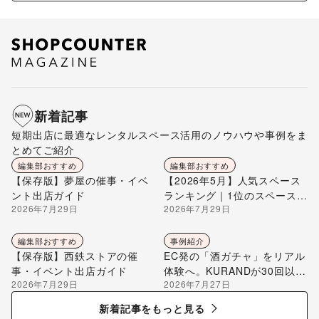
新着記事
短期出店に最適なレンタルスペース活用のノウハウや事例をま
とめてご紹介
編集部おすすめ
編集部おすすめ
【保存版】夢屋の催事・イベ
【2026年5月】人気スペース
ント出店ガイド
ランキング｜1位のスペースを
2026年7月29日
2026年7月29日
編集部が解説
編集部おすすめ
事例紹介
【保存版】西鉄ストアの催
EC発の「酒ガチャ」をリアル
事・イベント出店ガイド
体験へ。KURANDが30回以上
2026年7月29日
2026年7月27日
のポップアップ出店で届け
る“新しいお酒との出会い”
新着記事をもっと見る