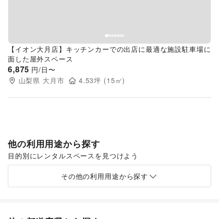
【イオン大月店】キッチンカーでの出店に最適な施設駐車場に
面した屋外スペース
6,875
円/日〜
山梨県
大月市
4.53
坪 (
15
㎡)
他の利用用途から探す
目的別にレンタルスペースを見つけよう
ポップアップストア
食品販売
販促イベント
展示会・個展
その他の利用用途から探す