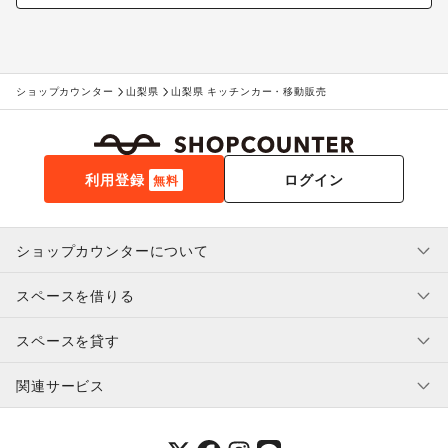
ショップカウンター
山梨県
山梨県 キッチンカー・移動販売
利用登録
ログイン
無料
ショップカウンターについて
スペースを借りる
利用規約・ガイドライン
プライバシーポリシー
スペースを貸す
特定商取引法に基づく表示
スペースを借りたい人へ
ヘルプ・お問い合わせ
はじめてガイド
関連サービス
補償プログラム
ユーザー利用規約
スペースを貸したい方へ
提携パートナー
オーナー利用規約
提携パートナー