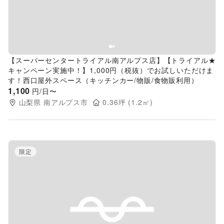
【スーパーセンタートライアル南アルプス店】【トライアル★
キャンペーン実施中！】1,000円（税抜）でお試しいただけま
す！西口屋外スペース（キッチンカー/物販/食物販利用）
1,100
円/日〜
山梨県
南アルプス市
0.36
坪 (
1.2
㎡)
限定
Previous slide
Next s