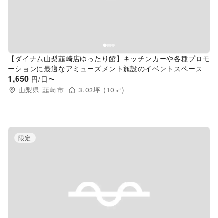
【ダイナム山梨韮崎店ゆったり館】キッチンカーや各種プロモ
ーションに最適なアミューズメント施設のイベントスペース
1,650
円/日〜
山梨県
韮崎市
3.02
坪 (
10
㎡)
限定
Previous slide
Next s