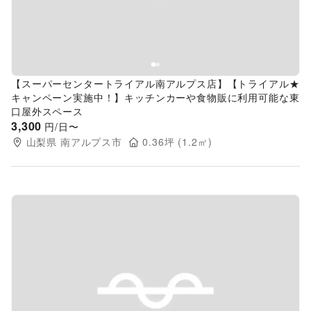
【スーパーセンタートライアル南アルプス店】【トライアル★
キャンペーン実施中！】キッチンカーや食物販に利用可能な東
口屋外スペース
3,300
円/日〜
山梨県
南アルプス市
0.36
坪 (
1.2
㎡)
Previous slide
Next s