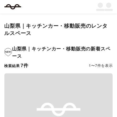
山梨県
｜
キッチンカー・移動販売
のレンタ
ルスペース
山梨県
｜
キッチンカー・移動販売
の新着スペ
ース
7
件
1
〜
7
件を表示
検索結果
Previous slide
Next s