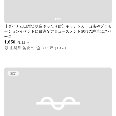
【ダイナム山梨笛吹店ゆったり館】キッチンカー出店やプロモ
ーションイベントに最適なアミューズメント施設の駐車場スペ
ース
1,650
円/日〜
山梨県
笛吹市
3.02
坪 (
10
㎡)
限定
Previous slide
Next s