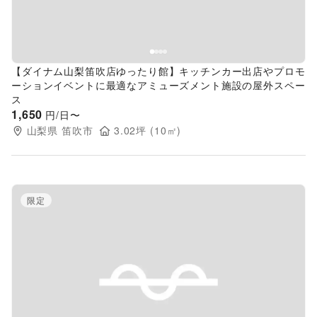
【ダイナム山梨笛吹店ゆったり館】キッチンカー出店やプロモ
ーションイベントに最適なアミューズメント施設の屋外スペー
ス
1,650
円/日〜
山梨県
笛吹市
3.02
坪 (
10
㎡)
限定
Previous slide
Next s