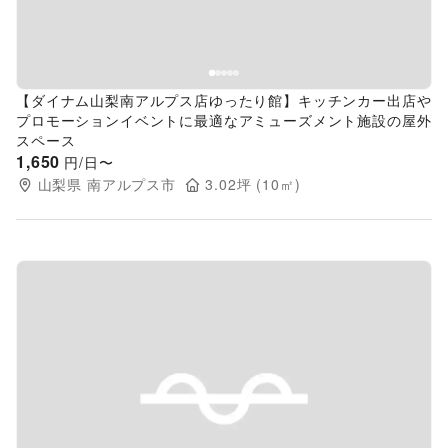
【ダイナム山梨南アルプス店ゆったり館】キッチンカー出店や
プロモーションイベントに最適なアミューズメント施設の屋外
スペース
1,650
円/日〜
山梨県
南アルプス市
3.02
坪 (
10
㎡)
Previous slide
Next s