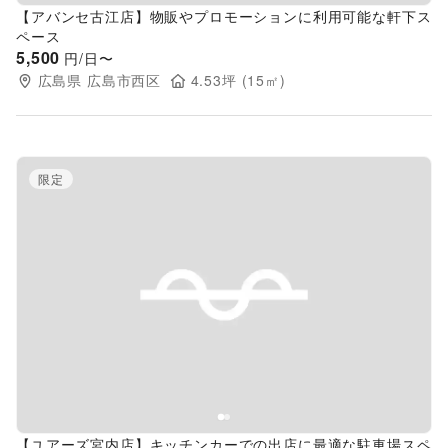
【アバンセ古江店】物販やプロモーションに利用可能な軒下ス
ペース
5,500
円/日〜
広島県
広島市西区
4.53
坪 (
15
㎡)
限定
Previous slide
Next s
【ユアーズ宮内店】キッチンカーでの出店に最適な駐車場スペ