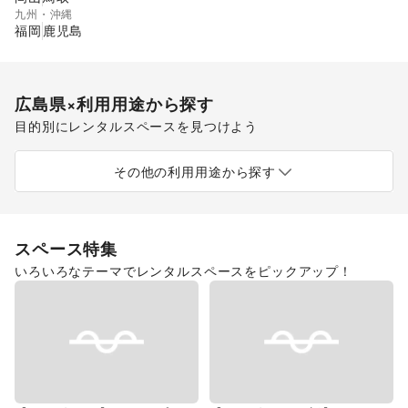
九州・沖縄
福岡
鹿児島
広島県
×利用用途から探す
目的別にレンタルスペースを見つけよう
ポップアップストア
食品販売
販促イベント
展示会・個展
キッチンカー・移動販売
その他の利用用途から探す
スペース特集
いろいろなテーマでレンタルスペースをピックアップ！