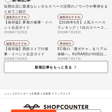
短期出店に最適なレンタルスペース活用のノウハウや事例をま
とめてご紹介
編集部おすすめ
編集部おすすめ
【保存版】夢屋の催事・イベ
【2026年5月】人気スペース
ント出店ガイド
ランキング｜1位のスペースを
2026年7月29日
2026年7月29日
編集部が解説
編集部おすすめ
事例紹介
【保存版】西鉄ストアの催
EC発の「酒ガチャ」をリアル
事・イベント出店ガイド
体験へ。KURANDが30回以上
2026年7月29日
2026年7月27日
のポップアップ出店で届け
る“新しいお酒との出会い”
新着記事をもっと見る
ショップカウンター
広島県
広島県 ドラッグストア