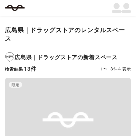
広島県
｜
ドラッグストア
のレンタルスペー
ス
広島県
｜
ドラッグストア
の新着スペース
13
件
1
〜
13
件を表示
検索結果
限定
Previous slide
Next s