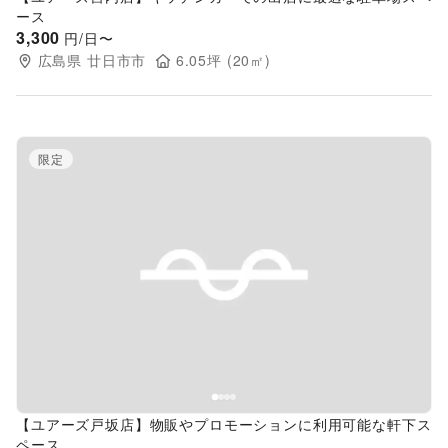
ース
3,300
円/日〜
広島県
廿日市市
6.05
坪 (
20
㎡)
限定
Previous slide
Next s
【ユアーズ戸坂店】物販やプロモーションに利用可能な軒下ス
ペース