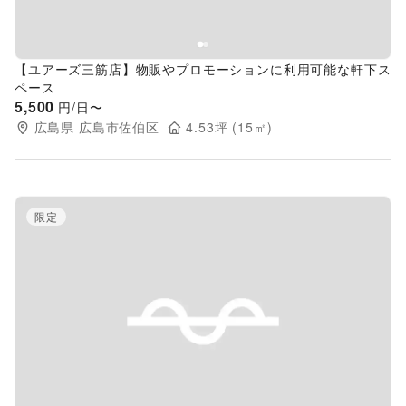
【ユアーズ三筋店】物販やプロモーションに利用可能な軒下ス
ペース
5,500
円/日〜
広島県
広島市佐伯区
4.53
坪 (
15
㎡)
限定
Previous slide
Next s