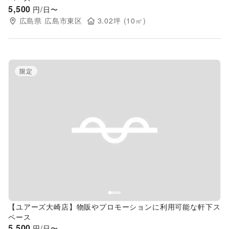
5,500
円/日〜
広島県
広島市東区
3.02
坪 (
10
㎡)
限定
Previous slide
Next s
【ユアーズ大崎店】物販やプロモーションに利用可能な軒下ス
ペース
5,500
円/日〜