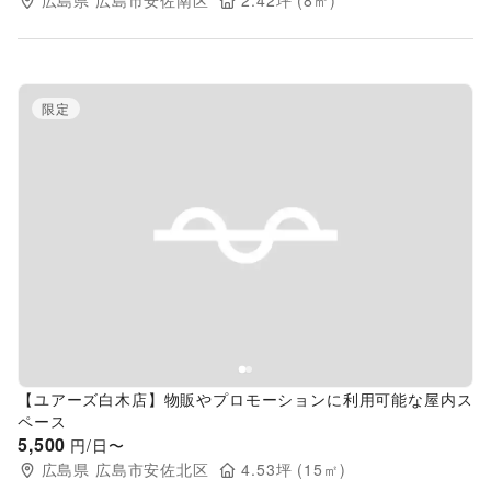
広島県
広島市安佐南区
2.42
坪 (
8
㎡)
限定
Previous slide
Next s
【ユアーズ白木店】物販やプロモーションに利用可能な屋内ス
ペース
5,500
円/日〜
広島県
広島市安佐北区
4.53
坪 (
15
㎡)