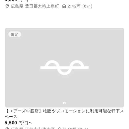
広島県
豊田郡大崎上島町
2.42
坪 (
8
㎡)
限定
Previous slide
Next s
【ユアーズ中筋店】物販やプロモーションに利用可能な軒下ス
ペース
5,500
円/日〜