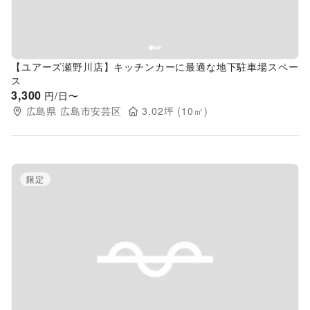
【ユアーズ瀬野川店】キッチンカーに最適な地下駐車場スペー
ス
3,300
円/日〜
広島県
広島市安芸区
3.02
坪 (
10
㎡)
限定
Previous slide
Next s