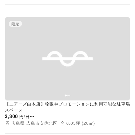
限定
Previous slide
Next s
【ユアーズ白木店】物販やプロモーションに利用可能な駐車場
スペース
3,300
円/日〜
広島県
広島市安佐北区
6.05
坪 (
20
㎡)