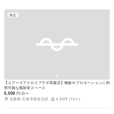
限定
Previous slide
Next s
【ユアーズアクロスプラザ高陽店】物販やプロモーションに利
用可能な風除室スペース
5,500
円/日〜
広島県
広島市安佐北区
4.53
坪 (
15
㎡)