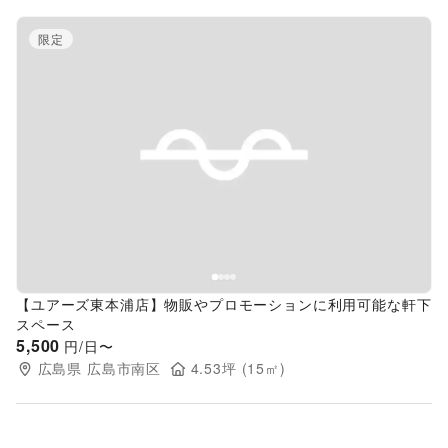
限定
Previous slide
Next s
【ユアーズ東本浦店】物販やプロモーションに利用可能な軒下
スペース
5,500
円/日〜
広島県
広島市南区
4.53
坪 (
15
㎡)