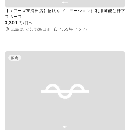
【ユアーズ東海田店】物販やプロモーションに利用可能な軒下
スペース
3,300
円/日〜
広島県
安芸郡海田町
4.53
坪 (
15
㎡)
限定
Previous slide
Next s