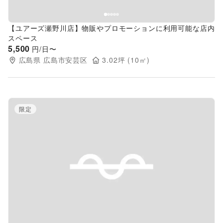
【ユアーズ瀬野川店】物販やプロモーションに利用可能な店内
スペース
5,500
円/日〜
広島県
広島市安芸区
3.02
坪 (
10
㎡)
限定
Previous slide
Next s