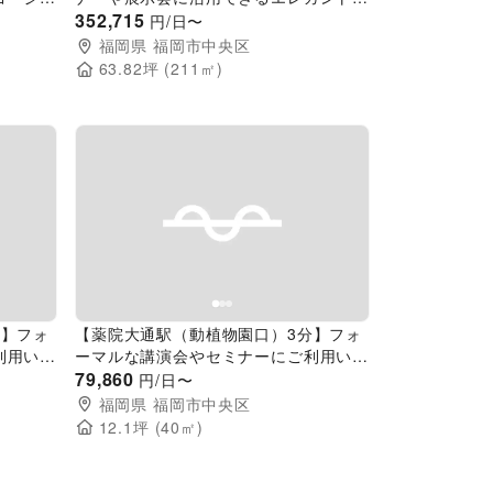
イベントスペース
352,715
円/日〜
福岡県
福岡市中央区
63.82
坪 (
211
㎡)
Next slide
Previous slide
Next slide
分】フォ
【薬院大通駅（動植物園口）3分】フォ
利用いた
ーマルな講演会やセミナーにご利用いた
だける和のイベントスペース
79,860
円/日〜
福岡県
福岡市中央区
12.1
坪 (
40
㎡)