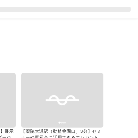
Next slide
Previous slide
Next slide
分】展示
【薬院大通駅（動植物園口）3分】セミ
ゴージャ
ナーや展示会に活用できるエレガントな