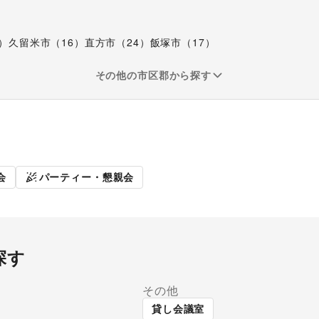
）
久留米市（16）
直方市（24）
飯塚市（17）
その他の市区郡から探す
ト
展示会・個展
会
パーティー・懇親会
探す
その他
貸し会議室