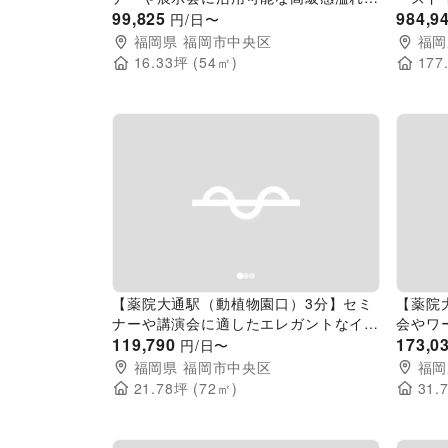
イベントスペース
99,825
したイ
984,9
円/日〜
福岡県
福岡市中央区
福岡
16.33
坪 (
54
㎡)
177
Previous slide
Next slide
Pr
【薬院大通駅（動植物園口）3分】セミ
【薬院
ナーや講演会に適したエレガントなイベ
会やワ
ントスペース
119,790
イベン
173,0
円/日〜
福岡県
福岡市中央区
福岡
21.78
坪 (
72
㎡)
31.