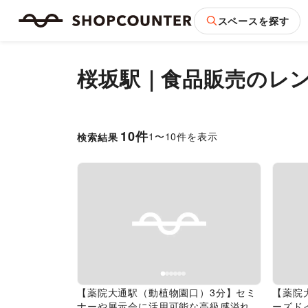
スペースを探す
桜坂駅｜食品販売のレ
10
件
1
〜
10
件を表示
検索結果
Previous slide
Next slide
Pr
【薬院大通駅（動植物園口）3分】セミ
【薬院
ナーや展示会に活用可能な高級感溢れる
ーズド