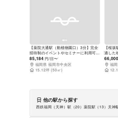
Previous slide
Next slide
Pr
【薬院大通駅（動植物園口）3分】完全
【桜坂
招待制のイベントやセミナーに利用可能
適した
なホテルのイベントスペース
85,184
66,00
円/日〜
福岡県
福岡市中央区
福岡
15.12
坪 (
50
㎡)
12.
他の駅から探す
西鉄福岡（天神）駅（20）
薬院駅（13）
天神