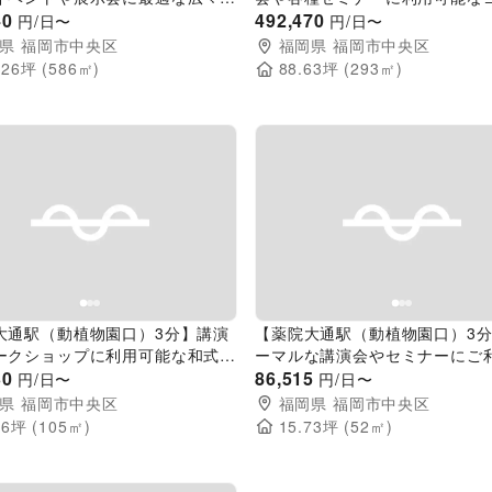
ベントスペース
40
スな雰囲気のイベントスペース
492,470
円/日〜
円/日〜
県
福岡市中央区
福岡県
福岡市中央区
.26
坪 (
586
㎡)
88.63
坪 (
293
㎡)
evious slide
Next slide
Previous slide
大通駅（動植物園口）3分】講演
【薬院大通駅（動植物園口）3
ークショップに利用可能な和式の
ーマルな講演会やセミナーにご
トスペース
30
だける和のイベントスペース
86,515
円/日〜
円/日〜
県
福岡市中央区
福岡県
福岡市中央区
76
坪 (
105
㎡)
15.73
坪 (
52
㎡)