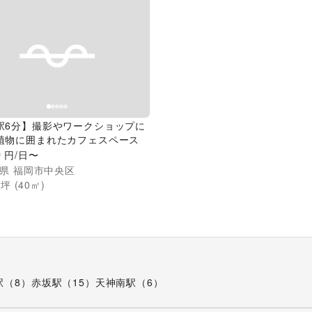
evious slide
Next slide
駅6分】撮影やワークショップに
植物に囲まれたカフェスペース
0
円/日〜
県
福岡市中央区
1
坪 (
40
㎡)
駅（8）
赤坂駅（15）
天神南駅（6）