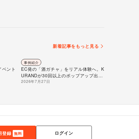
新着記事をもっと見る
事例紹介
イベント
EC発の「酒ガチャ」をリアル体験へ。K
URANDが30回以上のポップアップ出店
2026年7月27日
で届ける“新しいお酒との出会い”
ログイン
用登録
無料