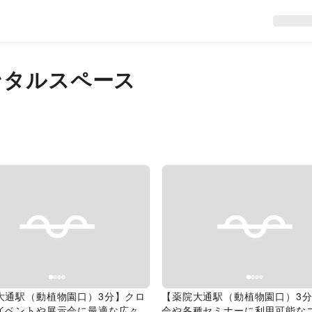
ンタルスペース
evious slide
Next slide
Previous slide
大通駅（動植物園口）3分】クロ
【薬院大通駅（動植物園口）3
イベントや展示会に最適な広々と
会や各種セミナーに利用可能な