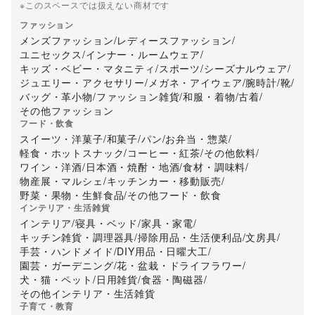
※このスペースでは扱えない商材です
ファッション
メンズファッション
/
レディースファッション
/
ユニセックス
/
インナー・ルームウェア
/
キッズ・ベビー・マタニティ
/
スポーツ
/
シーズナルウェア
/
ジュエリー・アクセサリー
/
メガネ・アイウェア
/
腕時計
/
靴
/
バッグ・革小物
/
ファッション雑貨
/
和服・着物
/
古着
/
その他ファッション
フード・飲食
スイーツ・洋菓子
/
和菓子
/
パン
/
お弁当・惣菜
/
軽食・ホットスナック
/
コーヒー・紅茶
/
その他飲料
/
ワイン・洋酒
/
日本酒・焼酎・地酒
/
食材・調味料
/
物産展・マルシェ
/
キッチンカー・移動販売
/
野菜・果物・生鮮食品
/
その他フード・飲食
インテリア・生活雑貨
インテリア
/
寝具・ベッド
/
家具・家電
/
キッチン雑貨・調理器具
/
掃除用品・生活便利品
/
文房具
/
手芸・ハンドメイド
/
DIY用品・日曜大工
/
園芸・ガーデニング
/
花・盆栽・ドライフラワー
/
犬・猫・ペット
/
日用雑貨
/
食器・陶磁器
/
その他インテリア・生活雑貨
子育て・教育