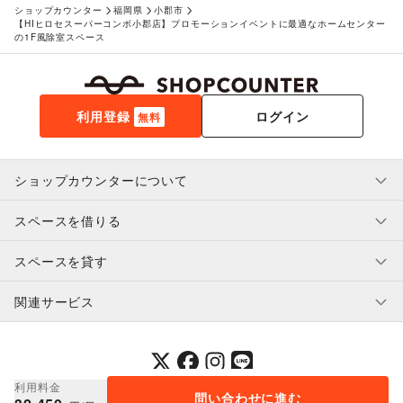
おもちゃ・ホビー
/
楽器・音楽機材
/
CD・DVD・本・雑誌
/
ショップカウンター
福岡県
小郡市
Webメディア・アプリ
/
テレビ・ドラマ
/
映画
/
【HIヒロセスーパーコンボ小郡店】プロモーションイベントに最適なホームセンター
音楽・ライブ
/
演劇
/
占い
/
公営競技・宝くじ
/
の1F風除室スペース
その他エンタメ・ガジェット
アート・デザイン
絵画・書
/
写真・イラストレーション
/
立体作品・彫刻
/
その他アート・デザイン
利用登録
ログイン
無料
レジャー・スポーツ
旅行・レジャー
/
キャンプ・アウトドア
/
野球
/
サッカー
/
バスケットボール
/
ゴルフ
/
その他レジャー・スポーツ
ショップカウンターについて
車・バイク・モビリティ
車
/
バイク・オートバイ
/
自転車・ロードバイク
/
マイクロモビリティ
/
その他車・バイク・モビリティ
スペースを借りる
利用規約・ガイドライン
NPO・公共団体
プライバシーポリシー
地方公共団体・行政・政府
/
外国団体・大使館
/
募金・寄付
スペースを貸す
特定商取引法に基づく表示
/
NPO・ボランティア活動
/
その他NPO・公共団体
スペースを借りたい人へ
ヘルプ・お問い合わせ
ビジネス・オフィス
はじめてガイド
法人向けサービス
/
オフィス家具・OA機器
/
関連サービス
補償プログラム
ユーザー利用規約
スペースを貸したい方へ
イベント企画・運営
/
その他ビジネス・オフィス
提携パートナー
オーナー利用規約
その他活動・個人
提携パートナー
その他活動・個人
SHOPCOUNTER MAGAZINE
運営会社
採用情報
プレスリリース
ショップカウンターエンタープライズ
利用料金
問い合わせに進む
© 2014-
2026
COUNTERWORKS Inc.