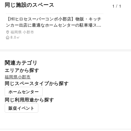
野菜・果物・生鮮食品
/
その他フード・飲食
同じ施設のスペース
1
/
1
インテリア・生活雑貨
12,100
円/日
インテリア
/
寝具・ベッド
/
家具・家電
/
【HIヒロセスーパーコンボ小郡店】物販・キッチ
キッチン雑貨・調理器具
/
掃除用品・生活便利品
/
文房具
/
ンカー出店に最適なホームセンターの駐車場スペ
手芸・ハンドメイド
/
DIY用品・日曜大工
/
ース
園芸・ガーデニング
/
花・盆栽・ドライフラワー
/
福岡県 小郡市
犬・猫・ペット
8.0
㎡
/
日用雑貨
/
食器・陶磁器
/
その他インテリア・生活雑貨
子育て・教育
ベビー用品
/
ランドセル
/
学習教材・通信教育
/
子供向け教室・レッスン
/
塾・家庭教師
/
おもちゃ・絵本
/
関連カテゴリ
その他子育て・教育
エリアから探す
美容・健康・医療
福岡県
小郡市
ジム・フィットネス
/
ダイエット・健康グッズ
/
同じスペースタイプから探す
美容・コスメ・香水
/
ヘアケア・シャンプー
/
美容家電
/
ヘアサロン・ネイルサロン
/
マッサージ・整体
/
ホームセンター
エステ・美容サービス
/
健康食品・サプリメント
/
同じ利用用途から探す
女性用品・フェムテック
/
コンタクトレンズ
/
医療・医薬品
販促イベント
/
その他美容・健康
エンタメ・ガジェット
PC・スマートフォン
/
スマホアクセサリー
/
ガジェット
/
ゲーム
/
アニメ
/
コミック・マンガ
/
アイドル・芸能人
/