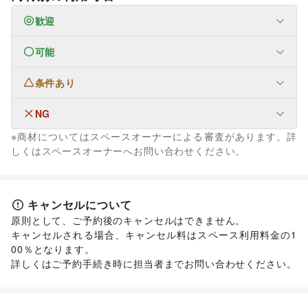
歓迎
可能
なし
条件あり
生活サービス
携帯キャリア・格安SIM
/
インターネット・プロバイダ
/
電気・ガス
/
ウォーターサーバー
/
NG
なし
ハウスクリーニング・家事代行
/
定期宅配
/
※商材についてはスペースオーナーによる審査があります。詳
リサイクル雑貨・古本
/
買取査定・金券
/
ファッション
しくはスペースオーナーへお問い合わせください。
ギフト・プレゼント
/
冠婚葬祭
/
資格・習い事
/
リフォーム
/
メンズファッション
/
レディースファッション
/
住宅（購入・賃貸）
/
たばこ
/
修理・メンテナンス
/
ユニセックス
/
インナー・ルームウェア
/
就職・転職・求人
/
その他生活サービス
キッズ・ベビー・マタニティ
/
スポーツ
/
シーズナルウェア
金融サービス
/
ジュエリー・アクセサリー
/
メガネ・アイウェア
/
腕時計
/
キャンセルについて
クレジットカード
/
保険
/
銀行
/
住宅ローン
/
証券・FX
/
靴
/
バッグ・革小物
/
ファッション雑貨
/
和服・着物
/
古着
/
原則として、ご予約後のキャンセルはできません。

不動産投資
/
その他金融サービス
その他ファッション
キャンセルされる場合、キャンセル料はスペース利用料金の1
フード・飲食
00％となります。

スイーツ・洋菓子
/
和菓子
/
パン
/
お弁当・惣菜
/
詳しくはご予約手続き時に担当者までお問い合わせください。
軽食・ホットスナック
/
コーヒー・紅茶
/
その他飲料
/
ワイン・洋酒
/
日本酒・焼酎・地酒
/
食材・調味料
/
物産展・マルシェ
/
キッチンカー・移動販売
/