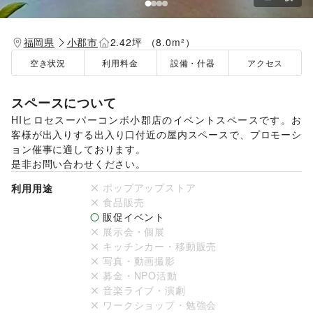
福岡県
小郡市
2.42坪 （8.0m²）
空き状況
利用料金
設備・什器
アクセス
スペースについて
HIヒロセスーパーコンボ小郡店のイベントスペースです。お
客様が出入りする出入り口付近の屋内スペースで、プロモーシ
ョン催事に適しております。

是非お問い合わせください。
ポップアップストア
利用用途
食品販売
販促イベント
展示会・個展
キッチンカー・移動販売
写真・動画撮影
募金・NPO活動
音楽ライブ・演劇
ワークショップ・勉強会