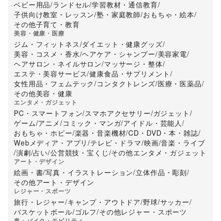
ベビー用品
/
ランドセル
/
学習教材・通信教育
/
子供向け教室・レッスン
/
塾・家庭教師
/
おもちゃ・絵本
/
その他子育て・教育
美容・健康・医療
ジム・フィットネス
/
ダイエット・健康グッズ
/
美容・コスメ・香水
/
ヘアケア・シャンプー
/
美容家電
/
ヘアサロン・ネイルサロン
/
マッサージ・整体
/
エステ・美容サービス
/
健康食品・サプリメント
/
女性用品・フェムテック
/
コンタクトレンズ
/
医療・医薬品
/
その他美容・健康
エンタメ・ガジェット
PC・スマートフォン
/
スマホアクセサリー
/
ガジェット
/
ゲーム
/
アニメ
/
コミック・マンガ
/
アイドル・芸能人
/
おもちゃ・ホビー
/
楽器・音楽機材
/
CD・DVD・本・雑誌
/
Webメディア・アプリ
/
テレビ・ドラマ
/
映画
/
音楽・ライブ
/
演劇
/
占い
/
公営競技・宝くじ
/
その他エンタメ・ガジェット
アート・デザイン
絵画・書
/
写真・イラストレーション
/
立体作品・彫刻
/
その他アート・デザイン
レジャー・スポーツ
旅行・レジャー
/
キャンプ・アウトドア
/
野球
/
サッカー
/
バスケットボール
/
ゴルフ
/
その他レジャー・スポーツ
車・バイク・モビリティ