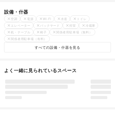
設備・什器
空調
電源
Wi-Fi
水道
トイレ
エレベーター
バックヤード
控室
冷蔵庫
机・テーブル
椅子
関係者用駐車場（無料）
関係者用駐車場（有料）
すべての設備・什器を見る
よく一緒に見られているスペース