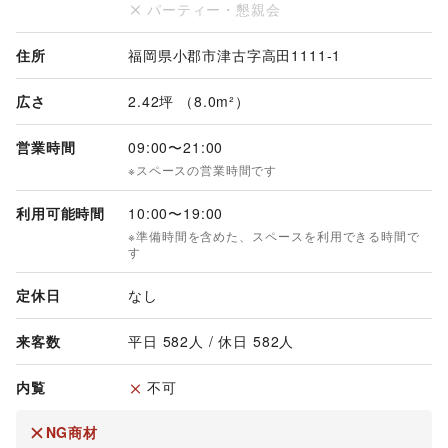
パーティー・懇親会
住所
福岡県小郡市津古字高田1111-1
広さ
2.42坪 （8.0m²）
営業時間
09:00
〜
21:00
※スペースの営業時間です
利用可能時間
10:00
〜
19:00
※準備時間を含めた、スペースを利用できる時間で
す
定休日
なし
来客数
平日 
582
人 / 休日 
582
人
内覧
不可
NG商材