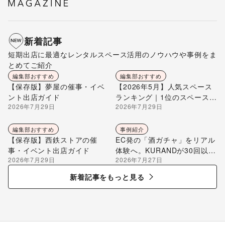
新着記事
短期出店に最適なレンタルスペース活用のノウハウや事例をま
とめてご紹介
編集部おすすめ
編集部おすすめ
【保存版】夢屋の催事・イベ
【2026年5月】人気スペース
ント出店ガイド
ランキング｜1位のスペースを
2026年7月29日
2026年7月29日
編集部が解説
編集部おすすめ
事例紹介
【保存版】西鉄ストアの催
EC発の「酒ガチャ」をリアル
事・イベント出店ガイド
体験へ。KURANDが30回以上
2026年7月29日
2026年7月27日
のポップアップ出店で届け
る“新しいお酒との出会い”
新着記事をもっと見る