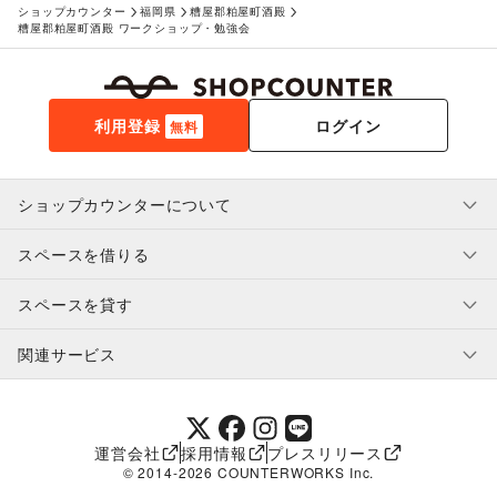
ショップカウンター
福岡県
糟屋郡粕屋町酒殿
糟屋郡粕屋町酒殿 ワークショップ・勉強会
利用登録
ログイン
無料
ショップカウンターについて
スペースを借りる
利用規約・ガイドライン
プライバシーポリシー
スペースを貸す
特定商取引法に基づく表示
スペースを借りたい人へ
ヘルプ・お問い合わせ
はじめてガイド
関連サービス
補償プログラム
ユーザー利用規約
スペースを貸したい方へ
提携パートナー
オーナー利用規約
提携パートナー
SHOPCOUNTER MAGAZINE
運営会社
採用情報
プレスリリース
ショップカウンターエンタープライズ
© 2014-
2026
COUNTERWORKS Inc.
ショップカウンター常設