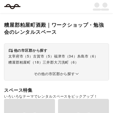
糟屋郡粕屋町酒殿
｜
ワークショップ・勉強
会
のレンタルスペース
他の市区郡から探す
太宰府市
（
5
）
古賀市
（
5
）
福津市
（
34
）
糸島市
（
6
）
糟屋郡粕屋町
（
18
）
三井郡大刀洗町
（
6
）
その他の市区郡から探す
スペース特集
いろいろなテーマでレンタルスペースをピックアップ！