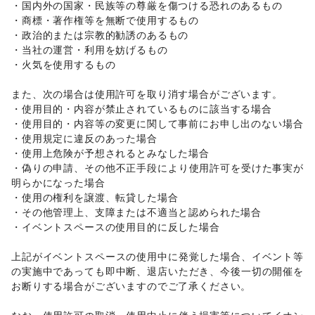
生活サービス
・国内外の国家・民族等の尊厳を傷つける恐れのあるもの 

携帯キャリア・格安SIM
/
インターネット・プロバイダ
/
・商標・著作権等を無断で使用するもの 

電気・ガス
/
ハウスクリーニング・家事代行
/
定期宅配
/
・政治的または宗教的勧誘のあるもの 

リサイクル雑貨・古本
/
買取査定・金券
/
・当社の運営・利用を妨げるもの 

ギフト・プレゼント
/
冠婚葬祭
/
資格・習い事
/
リフォーム
/
・火気を使用するもの 

住宅（購入・賃貸）
/
たばこ
/
修理・メンテナンス
/
就職・転職・求人
/
その他生活サービス
また、次の場合は使用許可を取り消す場合がございます。 

金融サービス
・使用目的・内容が禁止されているものに該当する場合 

クレジットカード
/
保険
/
銀行
/
住宅ローン
/
証券・FX
/
・使用目的・内容等の変更に関して事前にお申し出のない場合 

不動産投資
/
その他金融サービス
・使用規定に違反のあった場合 

子育て・教育
・使用上危険が予想されるとみなした場合 

ベビー用品
/
ランドセル
/
学習教材・通信教育
/
・偽りの申請、その他不正手段により使用許可を受けた事実が
子供向け教室・レッスン
/
塾・家庭教師
/
おもちゃ・絵本
/
明らかになった場合 

その他子育て・教育
・使用の権利を譲渡、転貸した場合 

美容・健康・医療
ジム・フィットネス
/
ダイエット・健康グッズ
/
・その他管理上、支障または不適当と認められた場合 

美容・コスメ・香水
/
ヘアケア・シャンプー
/
美容家電
/
・イベントスペースの使用目的に反した場合 

ヘアサロン・ネイルサロン
/
マッサージ・整体
/
エステ・美容サービス
/
健康食品・サプリメント
/
上記がイベントスペースの使用中に発覚した場合、イベント等
女性用品・フェムテック
/
コンタクトレンズ
/
医療・医薬品
の実施中であっても即中断、退店いただき、今後一切の開催を
/
その他美容・健康
お断りする場合がございますのでご了承ください。 

エンタメ・ガジェット
PC・スマートフォン
/
スマホアクセサリー
/
ガジェット
/