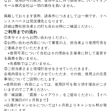
なお、使用許可の取消、使用中止に伴う損害等についてイオン
ゲーム
/
アニメ
/
コミック・マンガ
/
アイドル・芸能人
/
モール株式会社は一切の責任を負いません。 

おもちゃ・ホビー
/
楽器・音楽機材
/
CD・DVD・本・雑誌
/
Webメディア・アプリ
/
テレビ・ドラマ
/
映画
/
掲載しております賃料、諸条件につきましては一例です。イベ
音楽・ライブ
/
演劇
/
占い
/
公営競技・宝くじ
/
ントスペースは現況優先となります。 

その他エンタメ・ガジェット
詳細は弊社担当者との打ち合わせ時にご確認ください。 
アート・デザイン
ご利用までの流れ
絵画・書
/
写真・イラストレーション
/
立体作品・彫刻
/
①本サイトからお問い合わせください。 

その他アート・デザイン
②お問い合わせ内容について審査の上、担当者より使用可否を
レジャー・スポーツ
ご連絡させていただきます。 

旅行・レジャー
/
キャンプ・アウトドア
/
野球
/
サッカー
/
　※使用可否について当社はその理由を主催者に対して返答す
バスケットボール
/
ゴルフ
/
その他レジャー・スポーツ
る義務を負いません。 

車・バイク・モビリティ
車
/
バイク・オートバイ
/
自転車・ロードバイク
/
　※先着順ではございません。 

マイクロモビリティ
/
その他車・バイク・モビリティ
③ご担当者さまと現場打合せをさせていただきます。 

NPO・公共団体
企画内容をヒアリングさせていただき、その他、使用上の注意
地方公共団体・行政・政府
/
外国団体・大使館
/
募金・寄付
事項についてご説明いたします。 

/
NPO・ボランティア活動
/
その他NPO・公共団体
※使用目的・内容によっては、使用許可を取り消す場合がござ
ビジネス・オフィス
いますのでご了承ください。 

法人向けサービス
/
オフィス家具・OA機器
/
④「確認書」「図面・レイアウト」をご提出ください。【イベ
イベント企画・運営
/
その他ビジネス・オフィス
ント実施日の1ヶ月前まで】 

その他活動・個人
※以後のキャンセルについては1ヶ月前よりキャンセル料が発
その他活動・個人
生いたします。 
