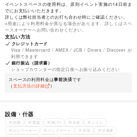
イベントスペースの使用料は、原則イベント実施の14日前ま
でにお支払いいただきます。 

詳しくは弊社担当者とのお打ち合わせ時にご確認ください。 
※用途により利用料金が異なる場合があります。詳しくはスペ
ースオーナーへお問い合わせください。
支払い方法
クレジットカード
Visa / Mastercard / AMEX / JCB / Diners / Discover が
利用できます
銀行振込（請求書）
ショップカウンターの指定口座へお振り込みください
スペースの利用料金は
事前決済
です
（
支払方法の詳細
）
設備・什器
空調
電源
Wi-Fi
水道
トイレ
エレベーター
バックヤード
控室
冷蔵庫