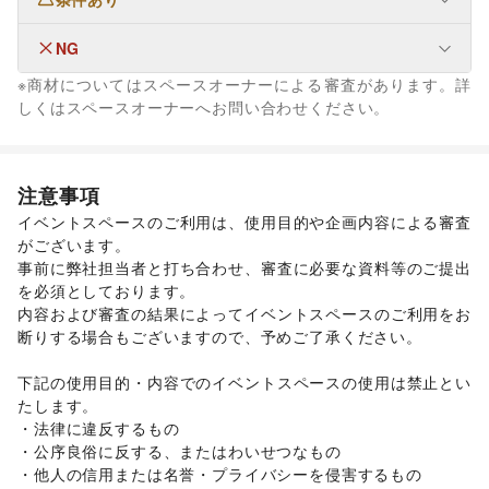
なし
NG
ファッション
メンズファッション
/
レディースファッション
/
※商材についてはスペースオーナーによる審査があります。詳
ユニセックス
/
インナー・ルームウェア
/
生活サービス
しくはスペースオーナーへお問い合わせください。
キッズ・ベビー・マタニティ
/
スポーツ
/
シーズナルウェア
ウォーターサーバー
/
ジュエリー・アクセサリー
/
メガネ・アイウェア
/
腕時計
/
靴
/
バッグ・革小物
/
ファッション雑貨
/
和服・着物
/
古着
/
その他ファッション
注意事項
フード・飲食
イベントスペースのご利用は、使用目的や企画内容による審査
スイーツ・洋菓子
/
和菓子
/
パン
/
お弁当・惣菜
/
がございます。 

軽食・ホットスナック
/
コーヒー・紅茶
/
その他飲料
/
事前に弊社担当者と打ち合わせ、審査に必要な資料等のご提出
ワイン・洋酒
/
日本酒・焼酎・地酒
/
食材・調味料
/
を必須としております。 

物産展・マルシェ
/
キッチンカー・移動販売
/
内容および審査の結果によってイベントスペースのご利用をお
野菜・果物・生鮮食品
/
その他フード・飲食
断りする場合もございますので、予めご了承ください。 

インテリア・生活雑貨
インテリア
/
寝具・ベッド
/
家具・家電
/
キッチン雑貨・調理器具
/
掃除用品・生活便利品
/
文房具
/
下記の使用目的・内容でのイベントスペースの使用は禁止とい
手芸・ハンドメイド
/
DIY用品・日曜大工
/
たします。 

園芸・ガーデニング
/
花・盆栽・ドライフラワー
/
・法律に違反するもの 

犬・猫・ペット
/
日用雑貨
/
食器・陶磁器
/
・公序良俗に反する、またはわいせつなもの 

その他インテリア・生活雑貨
・他人の信用または名誉・プライバシーを侵害するもの 
