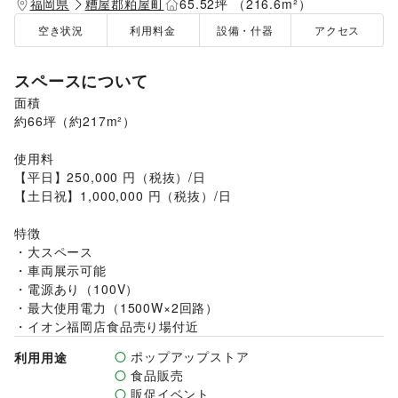
福岡県
糟屋郡粕屋町
65.52坪 （216.6m²）
空き状況
利用料金
設備・什器
アクセス
スペースについて
面積

約66坪（約217m²）

使用料

【平日】250,000 円（税抜）/日

【土日祝】1,000,000 円（税抜）/日

特徴

・大スペース

・車両展示可能

・電源あり（100V）

・最大使用電力（1500W×2回路）

・イオン福岡店食品売り場付近
ポップアップストア
利用用途
食品販売
販促イベント