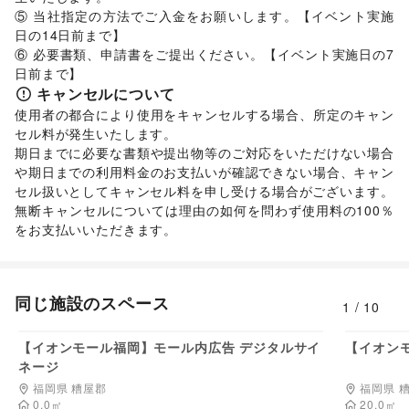
⑤ 当社指定の方法でご入金をお願いします。【イベント実施
日の14日前まで】 

⑥ 必要書類、申請書をご提出ください。【イベント実施日の7
日前まで】
キャンセルについて
使用者の都合により使用をキャンセルする場合、所定のキャン
セル料が発生いたします。 

期日までに必要な書類や提出物等のご対応をいただけない場合
や期日までの利用料金のお支払いが確認できない場合、キャン
セル扱いとしてキャンセル料を申し受ける場合がございます。  

無断キャンセルについては理由の如何を問わず使用料の100％
をお支払いいただきます。 
同じ施設のスペース
1
/
10
料金非公開
【イオンモール福岡】モール内広告 デジタルサイ
【イオン
ネージ
福岡県 糟屋郡
福岡県 
0.0
㎡
20.0
㎡