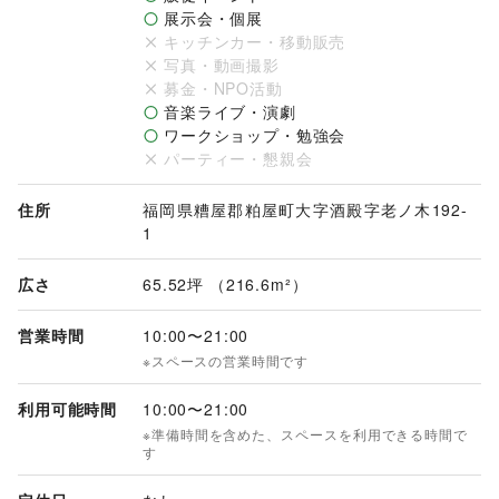
展示会・個展
キッチンカー・移動販売
写真・動画撮影
募金・NPO活動
音楽ライブ・演劇
ワークショップ・勉強会
パーティー・懇親会
住所
福岡県糟屋郡粕屋町大字酒殿字老ノ木192-
1
広さ
65.52坪 （216.6m²）
営業時間
10:00
〜
21:00
※スペースの営業時間です
利用可能時間
10:00
〜
21:00
※準備時間を含めた、スペースを利用できる時間で
す