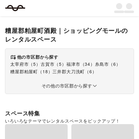
糟屋郡粕屋町酒殿
｜
ショッピングモール
の
レンタルスペース
他の市区郡から探す
太宰府市
（
5
）
古賀市
（
5
）
福津市
（
34
）
糸島市
（
6
）
糟屋郡粕屋町
（
18
）
三井郡大刀洗町
（
6
）
その他の市区郡から探す
スペース特集
いろいろなテーマでレンタルスペースをピックアップ！