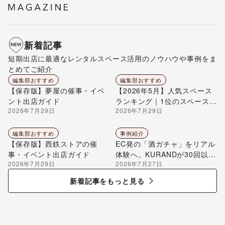
新着記事
短期出店に最適なレンタルスペース活用のノウハウや事例をま
とめてご紹介
編集部おすすめ
編集部おすすめ
【保存版】夢屋の催事・イベ
【2026年5月】人気スペース
ント出店ガイド
ランキング｜1位のスペースを
2026年7月29日
2026年7月29日
編集部が解説
編集部おすすめ
事例紹介
【保存版】西鉄ストアの催
EC発の「酒ガチャ」をリアル
事・イベント出店ガイド
体験へ。KURANDが30回以上
2026年7月29日
2026年7月27日
のポップアップ出店で届け
る“新しいお酒との出会い”
新着記事をもっと見る