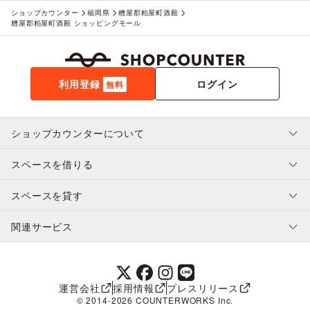
ショップカウンター
福岡県
糟屋郡粕屋町酒殿
糟屋郡粕屋町酒殿 ショッピングモール
利用登録
ログイン
無料
ショップカウンターについて
スペースを借りる
利用規約・ガイドライン
プライバシーポリシー
スペースを貸す
特定商取引法に基づく表示
スペースを借りたい人へ
ヘルプ・お問い合わせ
はじめてガイド
関連サービス
補償プログラム
ユーザー利用規約
スペースを貸したい方へ
提携パートナー
オーナー利用規約
提携パートナー
SHOPCOUNTER MAGAZINE
運営会社
採用情報
プレスリリース
ショップカウンターエンタープライズ
© 2014-
2026
COUNTERWORKS Inc.
ショップカウンター常設