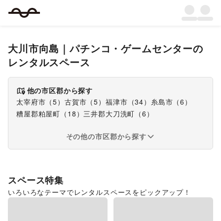
大川市向島
｜
パチンコ・ゲームセンター
の
レンタルスペース
他の市区郡から探す
太宰府市
（
5
）
古賀市
（
5
）
福津市
（
34
）
糸島市
（
6
）
糟屋郡粕屋町
（
18
）
三井郡大刀洗町
（
6
）
その他の市区郡から探す
スペース特集
いろいろなテーマでレンタルスペースをピックアップ！