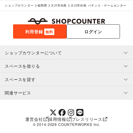
ショップカウンター
福岡県
大川市向島
大川市向島 パチンコ・ゲームセンター
利用登録
ログイン
無料
ショップカウンターについて
スペースを借りる
利用規約・ガイドライン
プライバシーポリシー
スペースを貸す
特定商取引法に基づく表示
スペースを借りたい人へ
ヘルプ・お問い合わせ
はじめてガイド
関連サービス
補償プログラム
ユーザー利用規約
スペースを貸したい方へ
提携パートナー
オーナー利用規約
提携パートナー
SHOPCOUNTER MAGAZINE
運営会社
採用情報
プレスリリース
ショップカウンターエンタープライズ
© 2014-
2026
COUNTERWORKS Inc.
ショップカウンター常設