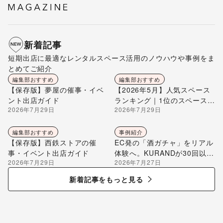
新着記事
短期出店に最適なレンタルスペース活用のノウハウや事例をま
とめてご紹介
編集部おすすめ
編集部おすすめ
【保存版】夢屋の催事・イベ
【2026年5月】人気スペース
ント出店ガイド
ランキング｜1位のスペースを
2026年7月29日
2026年7月29日
編集部が解説
編集部おすすめ
事例紹介
【保存版】西鉄ストアの催
EC発の「酒ガチャ」をリアル
事・イベント出店ガイド
体験へ。KURANDが30回以上
2026年7月29日
2026年7月27日
のポップアップ出店で届け
る“新しいお酒との出会い”
新着記事をもっと見る