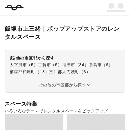
飯塚市上三緒
｜
ポップアップストア
のレン
タルスペース
他の市区郡から探す
太宰府市
（
5
）
古賀市
（
5
）
福津市
（
34
）
糸島市
（
6
）
糟屋郡粕屋町
（
18
）
三井郡大刀洗町
（
6
）
その他の市区郡から探す
スペース特集
いろいろなテーマでレンタルスペースをピックアップ！