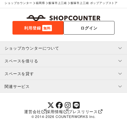
ショップカウンター
福岡県
飯塚市上三緒
飯塚市上三緒 ポップアップストア
利用登録
ログイン
無料
ショップカウンターについて
スペースを借りる
利用規約・ガイドライン
プライバシーポリシー
スペースを貸す
特定商取引法に基づく表示
スペースを借りたい人へ
ヘルプ・お問い合わせ
はじめてガイド
関連サービス
補償プログラム
ユーザー利用規約
スペースを貸したい方へ
提携パートナー
オーナー利用規約
提携パートナー
SHOPCOUNTER MAGAZINE
運営会社
採用情報
プレスリリース
ショップカウンターエンタープライズ
© 2014-
2026
COUNTERWORKS Inc.
ショップカウンター常設
補償プログラム