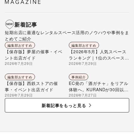
新着記事
短期出店に最適なレンタルスペース活用のノウハウや事例をま
とめてご紹介
編集部おすすめ
編集部おすすめ
【保存版】夢屋の催事・イベ
【2026年5月】人気スペース
ント出店ガイド
ランキング｜1位のスペースを
2026年7月29日
2026年7月29日
編集部が解説
編集部おすすめ
事例紹介
【保存版】西鉄ストアの催
EC発の「酒ガチャ」をリアル
事・イベント出店ガイド
体験へ。KURANDが30回以上
2026年7月29日
2026年7月27日
のポップアップ出店で届け
る“新しいお酒との出会い”
新着記事をもっと見る