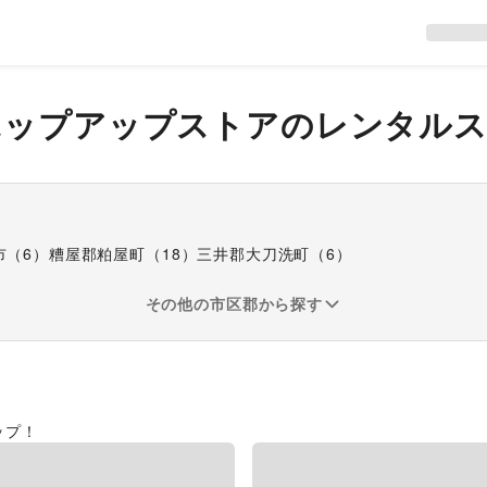
ポップアップストア
のレンタル
市
（
6
）
糟屋郡粕屋町
（
18
）
三井郡大刀洗町
（
6
）
その他の市区郡から探す
ップ！