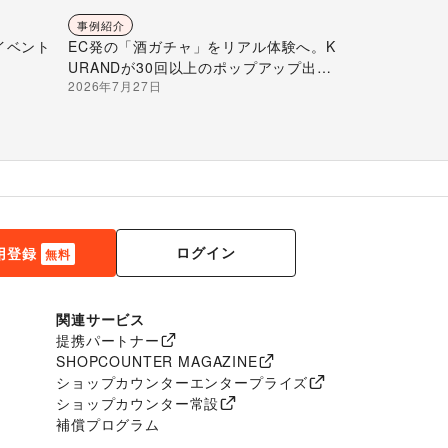
事例紹介
イベント
EC発の「酒ガチャ」をリアル体験へ。K
URANDが30回以上のポップアップ出店
2026年7月27日
で届ける“新しいお酒との出会い”
ログイン
用登録
無料
関連サービス
提携パートナー
SHOPCOUNTER MAGAZINE
ショップカウンターエンタープライズ
ショップカウンター常設
補償プログラム