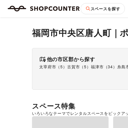
スペースを探す
福岡市中央区唐人町
｜
他の市区郡から探す
太宰府市
（
5
）
古賀市
（
5
）
福津市
（
34
）
糸島
スペース特集
いろいろなテーマでレンタルスペースをピックア