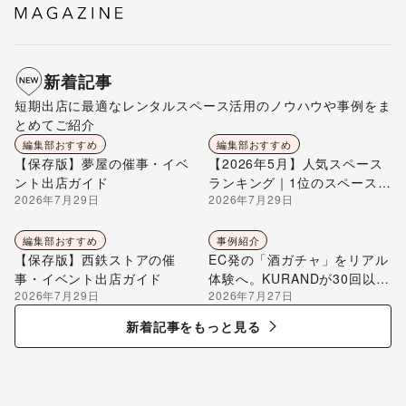
新着記事
短期出店に最適なレンタルスペース活用のノウハウや事例をま
とめてご紹介
編集部おすすめ
編集部おすすめ
【保存版】夢屋の催事・イベ
【2026年5月】人気スペース
ント出店ガイド
ランキング｜1位のスペースを
2026年7月29日
2026年7月29日
編集部が解説
編集部おすすめ
事例紹介
【保存版】西鉄ストアの催
EC発の「酒ガチャ」をリアル
事・イベント出店ガイド
体験へ。KURANDが30回以上
2026年7月29日
2026年7月27日
のポップアップ出店で届け
る“新しいお酒との出会い”
新着記事をもっと見る