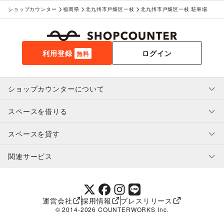
ショップカウンター
福岡県
北九州市戸畑区一枝
北九州市戸畑区一枝 駐車場
利用登録
ログイン
無料
ショップカウンターについて
スペースを借りる
利用規約・ガイドライン
プライバシーポリシー
スペースを貸す
特定商取引法に基づく表示
スペースを借りたい人へ
ヘルプ・お問い合わせ
はじめてガイド
関連サービス
補償プログラム
ユーザー利用規約
スペースを貸したい方へ
提携パートナー
オーナー利用規約
提携パートナー
SHOPCOUNTER MAGAZINE
運営会社
採用情報
プレスリリース
ショップカウンターエンタープライズ
© 2014-
2026
COUNTERWORKS Inc.
ショップカウンター常設