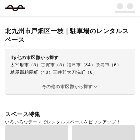
北九州市戸畑区一枝
｜
駐車場
のレンタルス
ペース
他の市区郡から探す
太宰府市
（
5
）
古賀市
（
5
）
福津市
（
34
）
糸島市
（
6
）
糟屋郡粕屋町
（
18
）
三井郡大刀洗町
（
6
）
その他の市区郡から探す
スペース特集
いろいろなテーマでレンタルスペースをピックアップ！