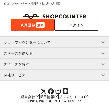
ショップカウンター
福岡県
北九州市戸畑区
利用登録
ログイン
無料
ショップカウンターについて
スペースを借りる
利用規約・ガイドライン
プライバシーポリシー
スペースを貸す
特定商取引法に基づく表示
スペースを借りたい人へ
ヘルプ・お問い合わせ
はじめてガイド
関連サービス
補償プログラム
ユーザー利用規約
スペースを貸したい方へ
提携パートナー
オーナー利用規約
提携パートナー
SHOPCOUNTER MAGAZINE
運営会社
採用情報
プレスリリース
ショップカウンターエンタープライズ
© 2014-
2026
COUNTERWORKS Inc.
ショップカウンター常設
補償プログラム