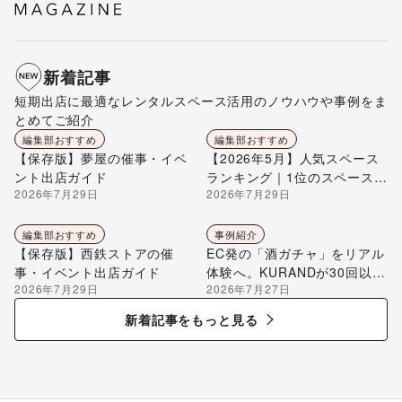
新着記事
短期出店に最適なレンタルスペース活用のノウハウや事例をま
とめてご紹介
編集部おすすめ
編集部おすすめ
【保存版】夢屋の催事・イベ
【2026年5月】人気スペース
ント出店ガイド
ランキング｜1位のスペースを
2026年7月29日
2026年7月29日
編集部が解説
編集部おすすめ
事例紹介
【保存版】西鉄ストアの催
EC発の「酒ガチャ」をリアル
事・イベント出店ガイド
体験へ。KURANDが30回以上
2026年7月29日
2026年7月27日
のポップアップ出店で届け
る“新しいお酒との出会い”
新着記事をもっと見る