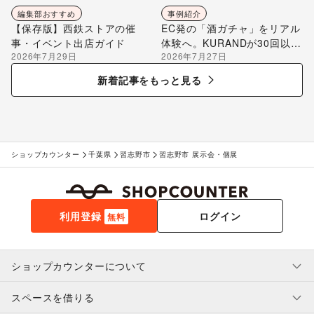
編集部おすすめ
事例紹介
【保存版】西鉄ストアの催
EC発の「酒ガチャ」をリアル
事・イベント出店ガイド
体験へ。KURANDが30回以上
2026年7月29日
2026年7月27日
のポップアップ出店で届け
る“新しいお酒との出会い”
新着記事をもっと見る
ショップカウンター
千葉県
習志野市
習志野市 展示会・個展
利用登録
ログイン
無料
ショップカウンターについて
スペースを借りる
利用規約・ガイドライン