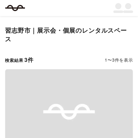
習志野市
｜
展示会・個展
のレンタルスペー
ス
3
件
1
〜
3
件を表示
検索結果
Previous slide
Next s