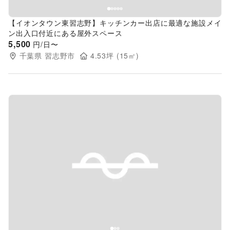
【イオンタウン東習志野】キッチンカー出店に最適な施設メイ
ン出入口付近にある屋外スペース
5,500
円/日〜
千葉県
習志野市
4.53
坪 (
15
㎡)
Previous slide
Next s