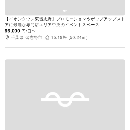
【イオンタウン東習志野】プロモーションやポップアップスト
アに最適な専門店エリア中央のイベントスペース
66,000
円/日〜
千葉県
習志野市
15.19
坪 (
50.24
㎡)
Previous slide
Next s