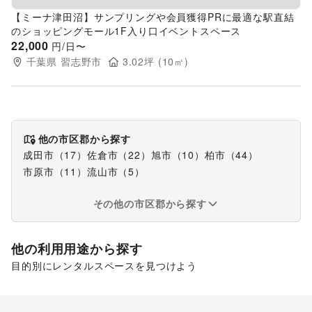
【ミーナ津田沼】サンプリングや会員獲得PRに最適な駅直結
のショッピングモール1F入り口イベントスペース
22,000
円/日〜
千葉県
習志野市
3.02
坪 (
10
㎡)
他の市区郡から探す
成田市
（
17
）
佐倉市
（
22
）
旭市
（
10
）
柏市
（
44
）
市原市
（
11
）
流山市
（
5
）
その他の市区郡から探す
他の利用用途から探す
目的別にレンタルスペースを見つけよう
ポップアップストア
食品販売
販促イベント