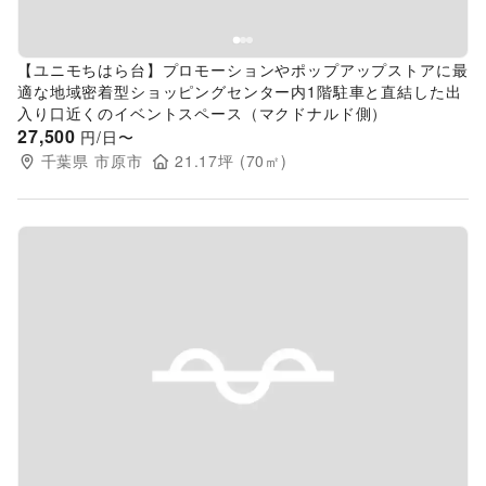
【ユニモちはら台】プロモーションやポップアップストアに最
適な地域密着型ショッピングセンター内1階駐車と直結した出
入り口近くのイベントスペース（マクドナルド側）
27,500
円/日〜
千葉県
市原市
21.17
坪 (
70
㎡)
Previous slide
Next s