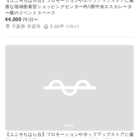
【ユニモちはら台】プロモーションやポップアップストアに最
適な地域密着型ショッピングセンター内1階中央エスカレータ
ー横のイベントスペース
44,000
円/日〜
千葉県
市原市
3.02
坪 (
10
㎡)
Previous slide
Next s
【ユニモちはら台】プロモーションやポップアップストアに最