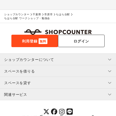
ショップカウンター
千葉県
市原市
ちはら台駅
ちはら台駅 ワークショップ・勉強会
利用登録
ログイン
無料
ショップカウンターについて
スペースを借りる
利用規約・ガイドライン
プライバシーポリシー
スペースを貸す
特定商取引法に基づく表示
スペースを借りたい人へ
ヘルプ・お問い合わせ
はじめてガイド
関連サービス
補償プログラム
ユーザー利用規約
スペースを貸したい方へ
提携パートナー
オーナー利用規約
提携パートナー
SHOPCOUNTER MAGAZINE