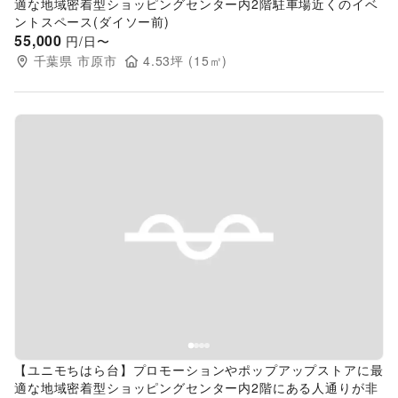
適な地域密着型ショッピングセンター内2階駐車場近くのイベ
ントスペース(ダイソー前)
55,000
円/日〜
千葉県
市原市
4.53
坪 (
15
㎡)
Previous slide
Next s
【ユニモちはら台】プロモーションやポップアップストアに最
適な地域密着型ショッピングセンター内2階にある人通りが非