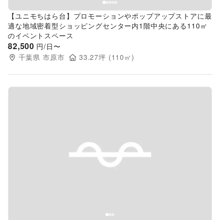
【ユニモちはら台】プロモーションやポップアップストアに最
適な地域密着型ショッピングセンター内1階中央にある110㎡
のイベントスペース
82,500
円/日〜
千葉県
市原市
33.27
坪 (
110
㎡)
Previous slide
Next s