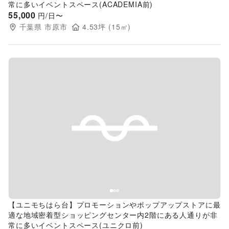
常に多いイベントスペース(ACADEMIA前)
55,000
円/日〜
千葉県
市原市
4.53
坪 (
15
㎡)
Previous slide
Next s
【ユニモちはら台】プロモーションやポップアップストアに最
適な地域密着型ショッピングセンター内2階にある人通りが非
常に多いイベントスペース(ユニクロ前)