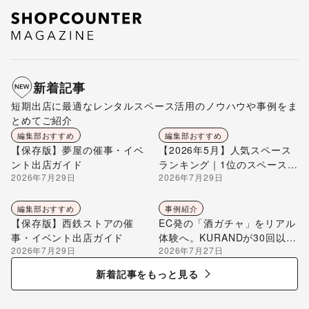
新着記事
短期出店に最適なレンタルスペース活用のノウハウや事例をま
とめてご紹介
編集部おすすめ
編集部おすすめ
【保存版】夢屋の催事・イベ
【2026年5月】人気スペース
ント出店ガイド
ランキング｜1位のスペースを
2026年7月29日
2026年7月29日
編集部が解説
編集部おすすめ
事例紹介
【保存版】西鉄ストアの催
EC発の「酒ガチャ」をリアル
事・イベント出店ガイド
体験へ。KURANDが30回以上
2026年7月29日
2026年7月27日
のポップアップ出店で届け
る“新しいお酒との出会い”
新着記事をもっと見る