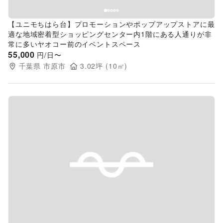
【ユニモちはら台】プロモーションやポップアップストアに最
適な地域密着型ショッピングセンター内1階にある人通りが非
常に多いヤオコー前のイベントスペース
55,000
円/日〜
千葉県
市原市
3.02
坪 (
10
㎡)
Previous slide
Next s