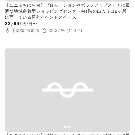
【ユニモちはら台】プロモーションやポップアップストアに最
適な地域密着型ショッピングセンター内1階の出入り口2ヶ所
に面している屋外イベントスペース
33,000
円/日〜
千葉県
市原市
33.27
坪 (
110
㎡)
Previous slide
Next s