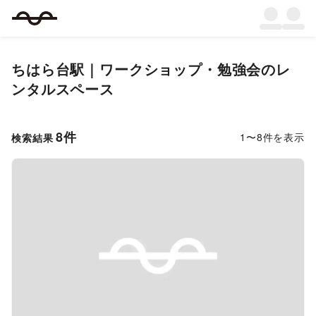
ちはら台駅｜ワークショップ・勉強会のレ
ンタルスペース
8
件
1
〜
8
件を表示
検索結果
Previous slide
Next s