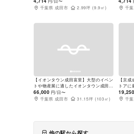
も充実したポップアップストア特設スペ
4,714
も充実
4,714
円/日〜
ース
ース
千葉県
成田市
2.99
坪 (
9.9
㎡)
千葉
Previous slide
Next slide
Pr
【イオンタウン成田富里】大型のイベン
【京成
トや物産展に適したイオンタウン成田富
トアに
里の中央に位置するイベントスペース
66,000
コース
19,25
円/日〜
千葉県
成田市
31.15
坪 (
103
㎡)
千葉
他の駅から探す