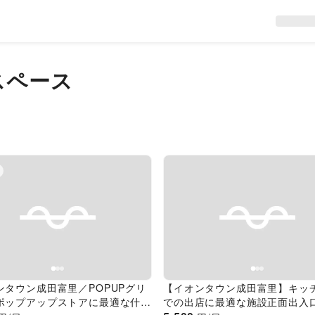
スペース
evious slide
Next slide
Previous slide
ンタウン成田富里／POPUPグリ
【イオンタウン成田富里】キッ
ポップアップストアに最適な什器
での出店に最適な施設正面出入