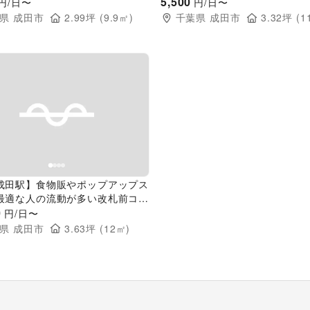
したポップアップストア特設スペ
する視認性抜群の屋外スペース
5,500
円/日〜
円/日〜
県
成田市
2.99
坪 (
9.9
㎡)
千葉県
成田市
3.32
坪 (
1
evious slide
Next slide
成田駅】食物販やポップアップス
最適な人の流動が多い改札前コン
0
円/日〜
県
成田市
3.63
坪 (
12
㎡)