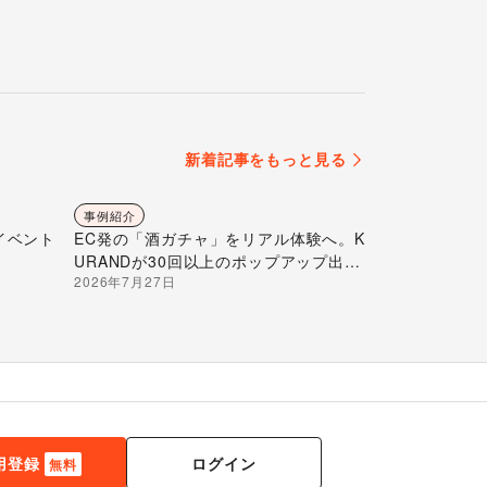
新着記事をもっと見る
事例紹介
イベント
EC発の「酒ガチャ」をリアル体験へ。K
URANDが30回以上のポップアップ出店
2026年7月27日
で届ける“新しいお酒との出会い”
ログイン
用登録
無料