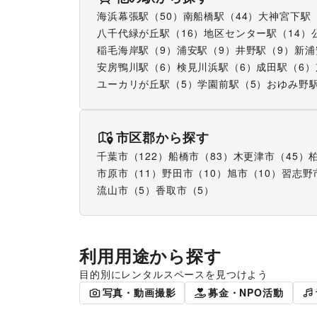
海浜幕張駅
（
50
）
南船橋駅
（
44
）
大神宮下駅
八千代緑が丘駅
（
16
）
地区センター駅
（
14
）
稲毛海岸駅
（
9
）
浦安駅
（
9
）
井野駅
（
9
）
新浦
安房鴨川駅
（
6
）
検見川浜駅
（
6
）
成田駅
（
6
）
ユーカリが丘駅
（
5
）
学園前駅
（
5
）
おゆみ野
市区郡から探す
千葉市
（
122
）
船橋市
（
83
）
木更津市
（
45
）
市原市
（
11
）
野田市
（
10
）
旭市
（
10
）
習志野
流山市
（
5
）
香取市
（
5
）
利用用途から探す
目的別にレンタルスペースを見つけよう
ポップアップストア
食品販売
写真・動画撮影
募金・NPO活動