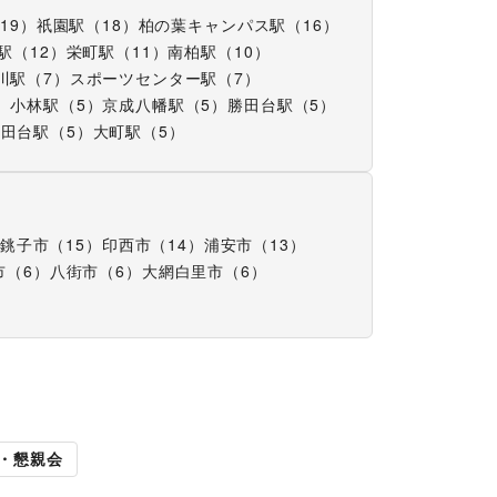
（
19
）
祇園駅
（
18
）
柏の葉キャンパス駅
（
16
）
駅
（
12
）
栄町駅
（
11
）
南柏駅
（
10
）
川駅
（
7
）
スポーツセンター駅
（
7
）
）
小林駅
（
5
）
京成八幡駅
（
5
）
勝田台駅
（
5
）
勝田台駅
（
5
）
大町駅
（
5
）
銚子市
（
15
）
印西市
（
14
）
浦安市
（
13
）
市
（
6
）
八街市
（
6
）
大網白里市
（
6
）
展
キッチンカー・移動販
・懇親会
売