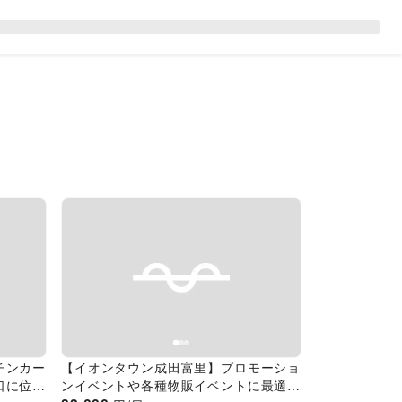
Next slide
Previous slide
Next slide
チンカー
【イオンタウン成田富里】プロモーショ
口に位置
ンイベントや各種物販イベントに最適な