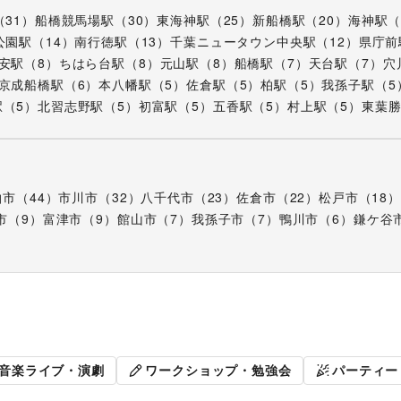
（
31
）
船橋競馬場駅
（
30
）
東海神駅
（
25
）
新船橋駅
（
20
）
海神駅
公園駅
（
14
）
南行徳駅
（
13
）
千葉ニュータウン中央駅
（
12
）
県庁前
安駅
（
8
）
ちはら台駅
（
8
）
元山駅
（
8
）
船橋駅
（
7
）
天台駅
（
7
）
穴
京成船橋駅
（
6
）
本八幡駅
（
5
）
佐倉駅
（
5
）
柏駅
（
5
）
我孫子駅
（
5
駅
（
5
）
北習志野駅
（
5
）
初富駅
（
5
）
五香駅
（
5
）
村上駅
（
5
）
東葉
柏市
（
44
）
市川市
（
32
）
八千代市
（
23
）
佐倉市
（
22
）
松戸市
（
18
）
市
（
9
）
富津市
（
9
）
館山市
（
7
）
我孫子市
（
7
）
鴨川市
（
6
）
鎌ケ谷
販促イベント
展示会・個
音楽ライブ・演劇
ワークショップ・勉強会
パーティー