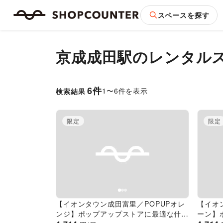
スペースを探す
京成成田駅
のレンタル
6
件
1
〜
6
件を表示
検索結果
限定
限定
Previous slide
Next slide
Pr
【イオンタウン成田富里／POPUPオレ
【イオ
ンジ】ポップアップストアに最適な什器
ーン】