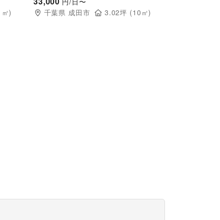
施設正面出入口に位置するイベントスペ
33,000
円/日〜
ース
1
㎡)
千葉県
成田市
3.02
坪 (
10
㎡)