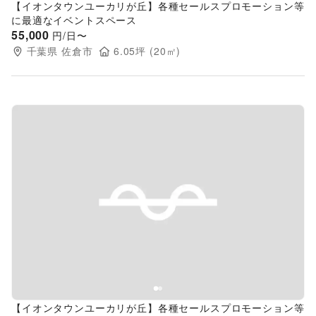
【イオンタウンユーカリが丘】各種セールスプロモーション等
に最適なイベントスペース
55,000
円/日〜
千葉県
佐倉市
6.05
坪 (
20
㎡)
Previous slide
Next s
【イオンタウンユーカリが丘】各種セールスプロモーション等