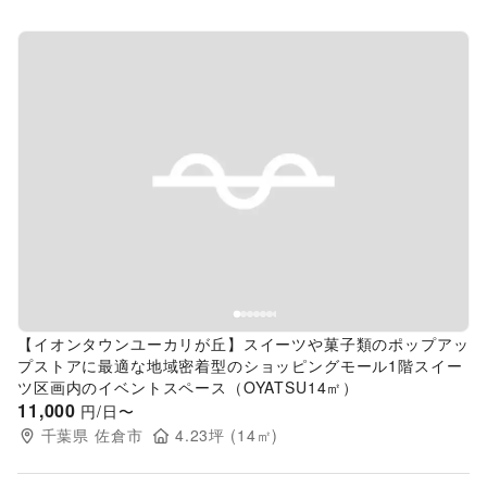
Previous slide
Next s
【イオンタウンユーカリが丘】スイーツや菓子類のポップアッ
プストアに最適な地域密着型のショッピングモール1階スイー
ツ区画内のイベントスペース（OYATSU14㎡）
11,000
円/日〜
千葉県
佐倉市
4.23
坪 (
14
㎡)