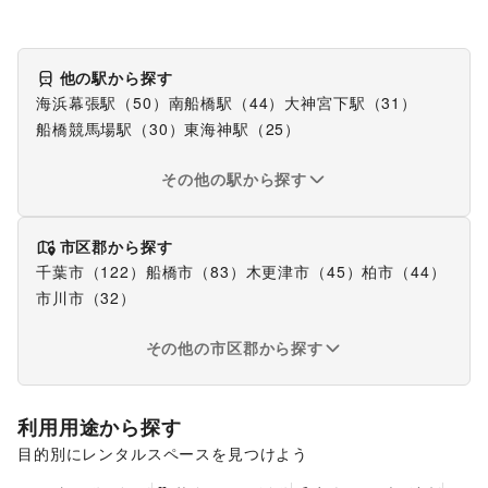
他の駅から探す
海浜幕張駅
（
50
）
南船橋駅
（
44
）
大神宮下駅
（
31
）
船橋競馬場駅
（
30
）
東海神駅
（
25
）
その他の駅から探す
市区郡から探す
千葉市
（
122
）
船橋市
（
83
）
木更津市
（
45
）
柏市
（
44
）
市川市
（
32
）
その他の市区郡から探す
利用用途から探す
目的別にレンタルスペースを見つけよう
ポップアップストア
食品販売
販促イベント