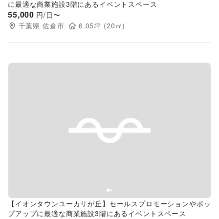
に最適な商業施設3階にあるイベントスペース
55,000
円/日〜
千葉県
佐倉市
6.05
坪 (
20
㎡)
Previous slide
Next s
【イオンタウンユーカリが丘】セールスプロモーションやポッ
プアップに最適な商業施設3階にあるイベントスペース