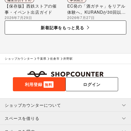
【保存版】西鉄ストアの催
EC発の「酒ガチャ」をリアル
事・イベント出店ガイド
体験へ。KURANDが30回以上
2026年7月29日
2026年7月27日
のポップアップ出店で届け
る“新しいお酒との出会い”
新着記事をもっと見る
ショップカウンター
千葉県
佐倉市
井野駅
利用登録
ログイン
無料
ショップカウンターについて
スペースを借りる
利用規約・ガイドライン
プライバシーポリシー