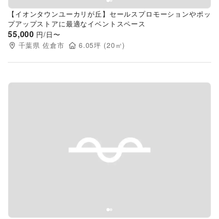
【イオンタウンユーカリが丘】セールスプロモーションやポッ
プアップストアに最適なイベントスペース
55,000
円/日〜
千葉県
佐倉市
6.05
坪 (
20
㎡)
Previous slide
Next s