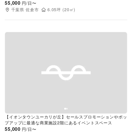
55,000
円/日〜
千葉県
佐倉市
6.05
坪 (
20
㎡)
Previous slide
Next s
【イオンタウンユーカリが丘】セールスプロモーションやポッ
プアップに最適な商業施設2階にあるイベントスペース
55,000
円/日〜