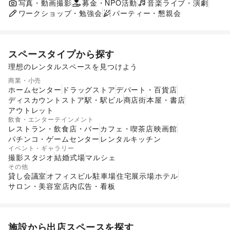
展示会・個展
写真・動画撮影
募金・NPO活動
キッチンカー・移動販売
音楽ライブ・演劇
ワークショップ・勉強会
パーティー・懇親会
スペースタイプから探す
理想のレンタルスペースを見つけよう
ショッピングモール
スーパーマーケット
商業・小売
ギャラリー・貸し画廊
路面店舗
ホームセンター
ドラッグストア
デパート・百貨店
ディスカウントストア
駅・駅ビル
商店街
本屋・書店
アウトレット
飲食・エンターテインメント
レストラン・飲食店・バー
カフェ・喫茶店
映画館
パチンコ・ゲームセンター
レンタルキッチン
イベント・ギャラリー
撮影スタジオ
結婚式場
マルシェ
その他
貸し会議室
オフィスビル
駐車場
住宅展示場
ホテル
サロン・美容室
店内広告・看板
施設から出店スペースを探す