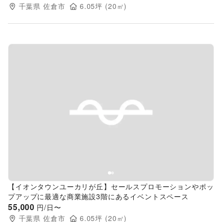
千葉県
佐倉市
6.05
坪 (
20
㎡)
Previous slide
Next s
【イオンタウンユーカリが丘】セールスプロモーションやポッ
プアップに最適な商業施設3階にあるイベントスペース
55,000
円/日〜
千葉県
佐倉市
6.05
坪 (
20
㎡)