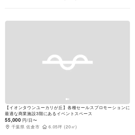
Previous slide
Next s
【イオンタウンユーカリが丘】各種セールスプロモーションに
最適な商業施設3階にあるイベントスペース
55,000
円/日〜
千葉県
佐倉市
6.05
坪 (
20
㎡)