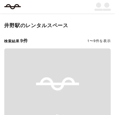
井野駅
のレンタルスペース
9
件
1
〜
9
件を表示
検索結果
Previous slide
Next s