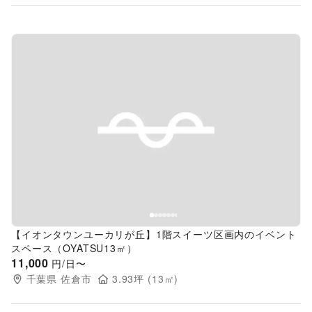
Previous slide
Next s
【イオンタウンユーカリが丘】1階スイーツ区画内のイベント
スペース（OYATSU13㎡）
11,000
円/日〜
千葉県
佐倉市
3.93
坪 (
13
㎡)